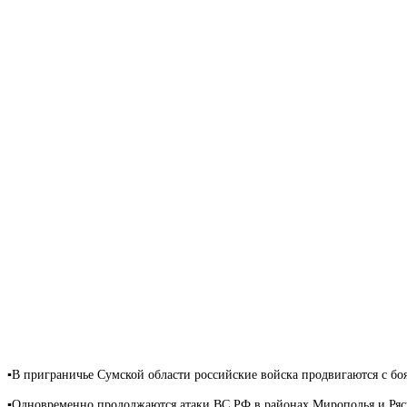
▪️В приграничье Сумской области российские войска продвигаются с бо
▪️Одновременно продолжаются атаки ВС РФ в районах Мирополья и Ряс