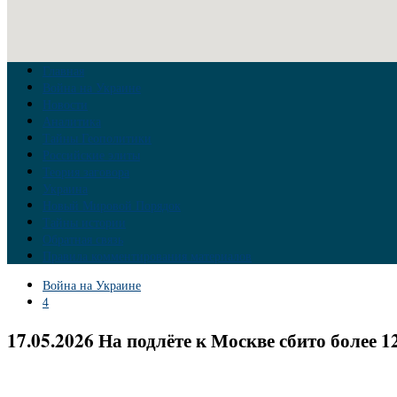
Главная
Война на Украине
Новости
Аналитика
Тайны Геополитики
Российские элиты
Теория заговора
Украина
Новый Мировой Порядок
Тайны истории
Обратная связь
Правила комментирования материалов
Война на Украине
4
17.05.2026 На подлёте к Москве сбито более 