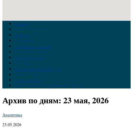
Главная
Война на Украине
Новости
Аналитика
Тайны Геополитики
Российские элиты
Теория заговора
Украина
Новый Мировой Порядок
Тайны истории
Обратная связь
Правила комментирования материалов
Архив по дням:
23 мая, 2026
Аналитика
23.05.2026