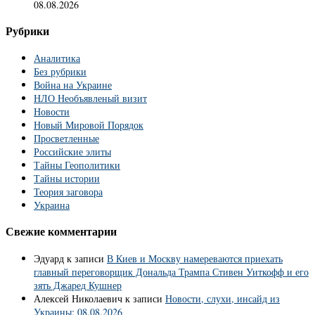
08.08.2026
Рубрики
Аналитика
Без рубрики
Война на Украине
НЛО Необъявленый визит
Новости
Новый Мировой Порядок
Просветленные
Российские элиты
Тайны Геополитики
Тайны истории
Теория заговора
Украина
Свежие комментарии
Эдуард
к записи
В Киев и Москву намереваются приехать
главный переговорщик Дональда Трампа Стивен Уиткофф и его
зять Джаред Кушнер
Алексей Николаевич
к записи
Новости, слухи, инсайд из
Украины: 08.08.2026