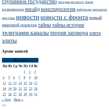
глубинное государство
загадки космоса
земля
конспирология
инсайд
иллюминаты
либералы
мигранты
новости
новости с фронта
новый
мистика
тайны
тайны истории
мировой порядок
телеграмм каналы
теория заговора
элита
элиты
Архив записей
Май 2026
Пн
Вт
Ср
Чт
Пт
Сб
Вс
1
2
3
4
5
6
7
8
9
10
11
12
13
14
15
16
17
18
19
20
21
22
23
24
25
26
27
28
29
30
31
« Апр
Июн »