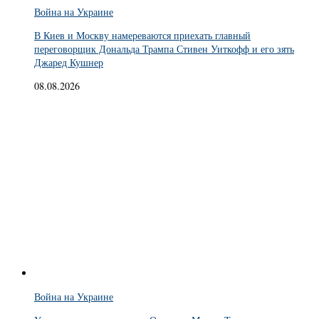
Война на Украине
В Киев и Москву намереваются приехать главный
переговорщик Дональда Трампа Стивен Уиткофф и его зять
Джаред Кушнер
08.08.2026
Война на Украине