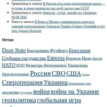
Громоотвод
к записи
В России есть одна политическая нация —
русская, в иных вариантах нас ждёт распад как СССР
Громоотвод
к записи
Новости, слухи, инсайд из Украины:
08.08.2026
Павел
к записи
В Киев и Москву намереваются приехать
главный переговорщик Дональда Трампа Стивен Уиткофф и его
зять Джаред Кушнер
Метки
Deep State
Британия
Бенджамин Фулфорд
Европа
Глубокое государство
Израиль
Иран
Китай
НАТО
Незыгарь
Непознанное
НЛО
Пришельцы
Россия
СВО
США
Просветленные
Сирия
Украина
Спецоперация
Центральная Азия
война
война на Украине
аналитика
будущее
геополитика
глобальная игра