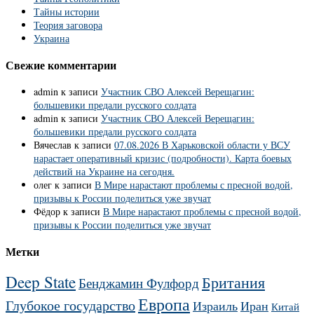
Тайны истории
Теория заговора
Украина
Свежие комментарии
admin
к записи
Участник СВО Алексей Верещагин:
большевики предали русского солдата
admin
к записи
Участник СВО Алексей Верещагин:
большевики предали русского солдата
Вячеслав
к записи
07.08.2026 В Харьковской области у ВСУ
нарастает оперативный кризис (подробности). Карта боевых
действий на Украине на сегодня.
олег
к записи
В Мире нарастают проблемы с пресной водой,
призывы к России поделиться уже звучат
Фёдор
к записи
В Мире нарастают проблемы с пресной водой,
призывы к России поделиться уже звучат
Метки
Deep State
Британия
Бенджамин Фулфорд
Европа
Глубокое государство
Израиль
Иран
Китай