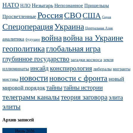
НАТО
Незыгарь
Непознанное
НЛО
Пришельцы
Россия
СВО
США
Просветленные
Сирия
Украина
Спецоперация
Центральная Азия
война
война на Украине
аналитика
будущее
геополитика
глобальная игра
глубинное государство
загадки космоса
земля
конспирология
инсайд
иллюминаты
либералы
мигранты
новости
новости с фронта
новый
мистика
тайны
тайны истории
мировой порядок
телеграмм каналы
теория заговора
элита
элиты
Архив записей
Июль 2026