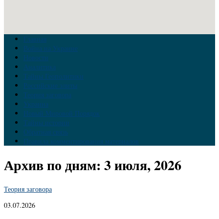
Главная
Война на Украине
Новости
Аналитика
Тайны Геополитики
Российские элиты
Теория заговора
Украина
Новый Мировой Порядок
Тайны истории
Обратная связь
Правила комментирования материалов
Архив по дням:
3 июля, 2026
Теория заговора
03.07.2026