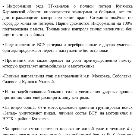
▪️Информация ряда ТГ-каналов о полной потери Купянска
Харьковской области опровергается офицерами и бойцами, все эти
дни отражающими контрнаступление врага. Ситуация тяжёлая, но
город до конца не потерян. Парни сражаются. Информация на 100%
подтверждена с места. Точные зоны контроля сейчас непонятны, бои
идут в разных районах.
▪️Подготовленные ВСУ резервы и переброшенные с других участков
бригады продолжают переть в наступление без остановки.
▪️Противник всё также бросает на убой преимущественно пехоту,
которую доставляет автомобильная и мототехника.
▪️Главные направления атак с направлений н.п. Московка, Соболевка,
Садовое и Купянск-Узловой.
▪️Из-за задействования больших сил и увеличения ударных дронов
противник смог ещё расширить зону контроля.
▪️На видео бойцы, 68-й мотострелковой дивизии группировки войск
«Запад» уничтожают пикап, личный состав ВСУ на мотоциклах и
НРТК в районе Купянска.
▪️За прошлые сутки нанесено поражение живой силе и технике 4-х
механизированных, штурмовой, аэромобильной бригад ВСУ, бригады