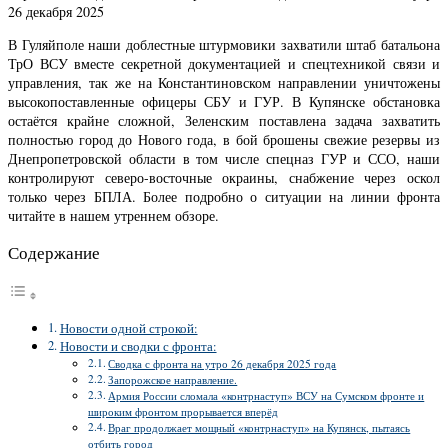
26 декабря 2025
В Гуляйполе наши доблестные штурмовики захватили штаб батальона
ТрО ВСУ вместе секретной документацией и спецтехникой связи и
управления, так же на Константиновском направлении уничтожены
высокопоставленные офицеры СБУ и ГУР. В Купянске обстановка
остаётся крайне сложной, Зеленским поставлена задача захватить
полностью город до Нового года, в бой брошены свежие резервы из
Днепропетровской области в том числе спецназ ГУР и ССО, наши
контролируют северо-восточные окраины, снабжение через оскол
только через БПЛА. Более подробно о ситуации на линии фронта
читайте в нашем утреннем обзоре.
Содержание
Новости одной строкой:
Новости и сводки с фронта:
Сводка с фронта на утро 26 декабря 2025 года
Запорожское направление.
Армия России сломала «контрнаступ» ВСУ на Сумском фронте и
широким фронтом прорывается вперёд
Враг продолжает мощный «контрнаступ» на Купянск, пытаясь
отбить город