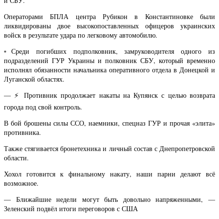
и СБУ.
Операторами БПЛА центра Рубикон в Константиновке были
ликвидированы двое высокопоставленных офицеров украинских
войск в результате удара по легковому автомобилю.
▫️Среди погибших подполковник, замруководителя одного из
подразделений ГУР Украины и полковник СБУ, который временно
исполнял обязанности начальника оперативного отдела в Донецкой и
Луганской областях.
— ⚡️ Противник продолжает накаты на Купянск с целью возврата
города под свой контроль.
В бой брошены силы ССО, наемники, спецназ ГУР и прочая «элита»
противника.
Также стягивается бронетехника и личный состав с Днепропетровской
области.
Хохол готовится к финальному накату, наши парни делают всё
возможное.
— Ближайшие недели могут быть довольно напряженными, —
Зеленский подвёл итоги переговоров с США