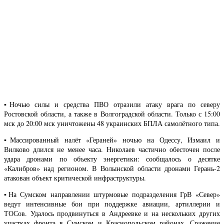
▪️Ночью силы и средства ПВО отразили атаку врага по северу
Ростовской области, а также в Волгоградской области. Только с 15:00
мск до 20:00 мск уничтожены 48 украинских БПЛА самолётного типа.
▪️Массированный налёт «Гераней» ночью на Одессу, Измаил и
Вилково длился не менее часа. Николаев частично обесточен после
удара дронами по объекту энергетики: сообщалось о десятке
«Калибров» над регионом. В Волынской области дронами Герань-2
атакован объект критической инфраструктуры.
▪️На Сумском направлении штурмовые подразделения ГрВ «Север»
ведут интенсивные бои при поддержке авиации, артиллерии и
ТОСов. Удалось продвинуться в Андреевке и на нескольких других
участках фронта в Сумском и Краснопольском районах. Сражение