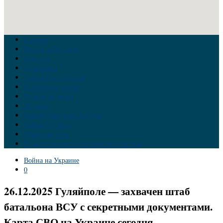
Главная
Война на Украине
Новости
Аналитика
Тайны Геополитики
Российские элиты
Теория заговора
Украина
Новый Мировой Порядок
Тайны истории
Обратная связь
Правила комментирования материалов
Война на Украине
0
26.12.2025 Гуляйполе — захвачен штаб
батальона ВСУ с секретными документами.
Карта СВО на Украине сегодня.