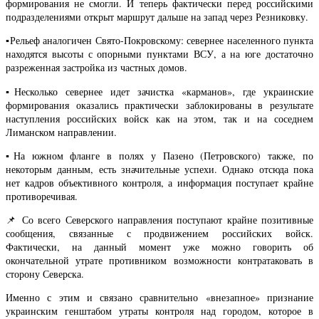
формирования не смогли. И теперь фактически перед российскими
подразделениями открыт маршрут дальше на запад через Резниковку.
▪️Рельеф аналогичен Свято-Покровскому: севернее населенного пункта
находятся высоты с опорными пунктами ВСУ, а на юге достаточно
разреженная застройка из частных домов.
▪️Несколько севернее идет зачистка «карманов», где украинские
формирования оказались практически заблокированы в результате
наступления российских войск как на этом, так и на соседнем
Лиманском направлении.
▪️На южном фланге в полях у Пазено (Петровского) также, по
некоторым данным, есть значительные успехи. Однако отсюда пока
нет кадров объективного контроля, а информация поступает крайне
противоречивая.
📌 Со всего Северского направления поступают крайне позитивные
сообщения, связанные с продвижением российских войск.
Фактически, на данный момент уже можно говорить об
окончательной утрате противником возможности контратаковать в
сторону Северска.
Именно с этим и связано сравнительно «внезапное» признание
украинским генштабом утраты контроля над городом, которое в