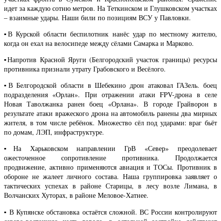
идет за каждую сотню метров. На Теткинском и Глушковском участках
– взаимные удары. Наши били по позициям ВСУ у Павловки.
▪️В Курской области беспилотник нанёс удар по местному жителю,
когда он ехал на велосипеде между сёлами Самарка и Марково.
▪️Напротив Красной Яруги (Белгородский участок границы) ресурсы
противника признали утрату Грабовского и Весёлого.
▪️В Белгородской области в Шебекино дрон атаковал ГАЗель. боец
подразделения «Орлан». При отражении атаки FPV-дрона в селе
Новая Таволжанка ранен боец «Орлана». В городе Грайворон в
результате атаки вражеского дрона на автомобиль ранены два мирных
жителя, в том числе ребёнок. Множество сёл под ударами: враг бьёт
по домам, ЛЭП, инфраструктуре.
▪️На Харьковском направлении ГрВ «Север» преодолевает
ожесточенное сопротивление противника. Продолжается
продвижение, активно применяются авиация и ТОСы. Противник в
обороне не жалеет личного состава. Наша группировка заявляет о
тактических успехах в районе Старицы, в лесу возле Лимана, в
Волчанских Хуторах, в районе Меловое-Хатнее.
▪️ В Купянске обстановка остаётся сложной. ВС России контролируют