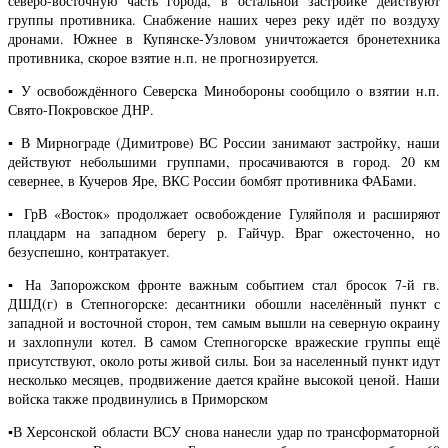
северо-восточную часть города, в остальной застройке действуют
группы противника. Снабжение наших через реку идёт по воздуху
дронами. Южнее в Купянске-Узловом уничтожается бронетехника
противника, скорое взятие н.п. не прогнозируется.
▪️ У освобождённого Северска Минобороны сообщило о взятии н.п.
Свято-Покровское ДНР.
▪️ В Мирнограде (Димитрове) ВС России занимают застройку, наши
действуют небольшими группами, просачиваются в город. 20 км
севернее, в Кучеров Яре, ВКС России бомбят противника ФАБами.
▪️ ГрВ «Восток» продолжает освобождение Гуляйполя и расширяют
плацдарм на западном берегу р. Гайчур. Враг ожесточенно, но
безуспешно, контратакует.
▪️ На Запорожском фронте важным событием стал бросок 7-й гв.
ДШД(г) в Степногорске: десантники обошли населённый пункт с
западной и восточной сторон, тем самым вышли на северную окраину
и захлопнули котел. В самом Степногорске вражеские группы ещё
присутствуют, около роты живой силы. Бои за населенный пункт идут
несколько месяцев, продвижение дается крайне высокой ценой. Наши
войска также продвинулись в Приморском
▪️В Херсонской области ВСУ снова нанесли удар по трансформаторной