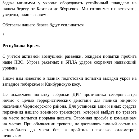
Задача минимум у укропа: оборудовать устойчивый плацдарм на
нашем берегу от Каховки до Збурьевок. Мы готовимся их встречать,
уверены, планы сорвем.
Обстрелы нашего берега будут усиливаться.
*
Республика Крым.
С учётом активной воздушной разведки, ожидаем попытки пробить
наше ПВО. Угроза ракетных и БПЛА ударов сохраняет наивысший
уровень.
Также нам известно о планах подготовки попытки высадки укров на
западное побережье и Кинбурнскую косу.
Не исключаем попытку заброски ДРГ противника сегодня-завтра
ночью с целью террористических действий для паники мирного
населения Черноморского района. Для установки мин и иных средств
поражения нашего военного транспорта, который выйдет по тревоге
на место попытки прорыва десанта. Огромная просьба к командирам
на местах. При объявлении тревоги, не доставлять личный состав на
автомобилях до места боя, а пройтись несколько километров
пешочком.