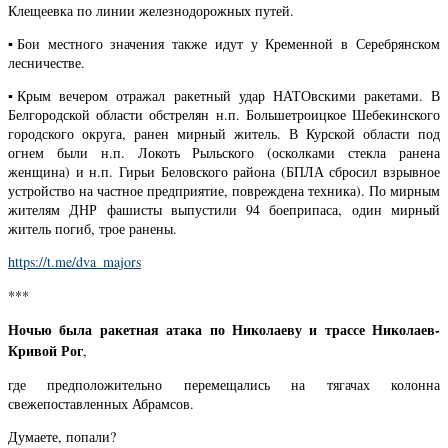
Клещеевка по линии железнодорожных путей.
▪️Бои местного значения также идут у Кременной в Серебрянском
лесничестве.
▪️Крым вечером отражал ракетный удар НАТОвскими ракетами. В
Белгородской области обстрелян н.п. Большетроицкое Шебекинского
городского округа, ранен мирный житель. В Курской области под
огнем были н.п. Локоть Рыльского (осколками стекла ранена
женщина) и н.п. Гирьи Беловского района (БПЛА сбросил взрывное
устройство на частное предприятие, повреждена техника). По мирным
жителям ДНР фашисты выпустили 94 боеприпаса, один мирный
житель погиб, трое ранены.
https://t.me/dva_majors
***
Ночью была ракетная атака по Николаеву и трассе Николаев-
Кривой Рог
,
где предположительно перемещались на тягачах колонна
свежепоставленных Абрамсов.
Думаете, попали?