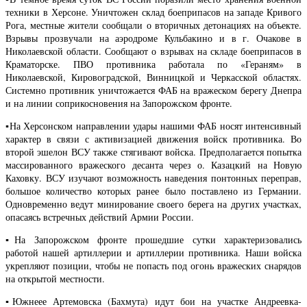
техники в Херсоне. Уничтожен склад боеприпасов на западе Кривого
Рога, местные жители сообщали о вторичных детонациях на объекте.
Взрывы прозвучали на аэродроме Кульбакино и в г. Очакове в
Николаевской области. Сообщают о взрывах на складе боеприпасов в
Краматорске. ПВО противника работала по «Гераням» в
Николаевской, Кировоградской, Винницкой и Черкасской областях.
Системно противник уничтожается ФАБ на вражеском берегу Днепра
и на линии соприкосновения на Запорожском фронте.
▪️На Херсонском направлении удары нашими ФАБ носят интенсивный
характер в связи с активизацией движения войск противника. Во
второй эшелон ВСУ также стягивают войска. Предполагается попытка
массированного вражеского десанта через о. Казацкий на Новую
Каховку. ВСУ изучают возможность наведения понтонных переправ,
большое количество которых ранее было поставлено из Германии.
Одновременно ведут минирование своего берега на других участках,
опасаясь встречных действий Армии России.
▪️На Запорожском фронте прошедшие сутки характеризовались
работой нашей артиллерии и артиллерии противника. Наши войска
укрепляют позиции, чтобы не попасть под огонь вражеских снарядов
на открытой местности.
▪️Южнеее Артемовска (Бахмута) идут бои на участке Андреевка-