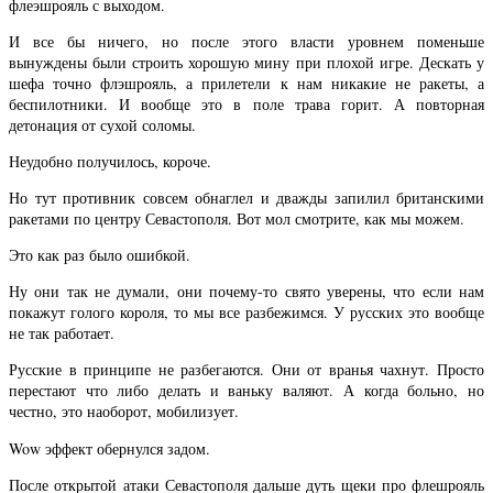
флеэшрояль с выходом.
И все бы ничего, но после этого власти уровнем поменьше
вынуждены были строить хорошую мину при плохой игре. Дескать у
шефа точно флэшрояль, а прилетели к нам никакие не ракеты, а
беспилотники. И вообще это в поле трава горит. А повторная
детонация от сухой соломы.
Неудобно получилось, короче.
Но тут противник совсем обнаглел и дважды запилил британскими
ракетами по центру Севастополя. Вот мол смотрите, как мы можем.
Это как раз было ошибкой.
Ну они так не думали, они почему-то свято уверены, что если нам
покажут голого короля, то мы все разбежимся. У русских это вообще
не так работает.
Русские в принципе не разбегаются. Они от вранья чахнут. Просто
перестают что либо делать и ваньку валяют. А когда больно, но
честно, это наоборот, мобилизует.
Wow эффект обернулся задом.
После открытой атаки Севастополя дальше дуть щеки про флешрояль