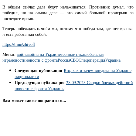
В общем сейчас дела будут налаживаться. Противник думал, что
победил, но на самом деле — это самый большой проигрыш за
последнее время.
Теперь побеждать начнём мы, потому что победа там, где нет вранья,
и есть работа над собой.
https://t.me/zhivoff
Метки:
война
война на Украине
геополитика
глобальная
игра
новости
новости с фронта
Россия
СВО
Спецоперация
Украина
Следующая публикация
Кто, как и зачем внедрял на Украине
национализм
Предыдущая публикация
28.09.2023 Сводки боевых действий
новости с фронта Украины
Вам может также понравиться...