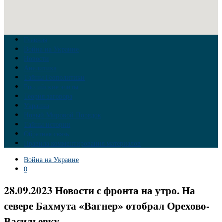
Главная
Война на Украине
Новости
Аналитика
Тайны Геополитики
Российские элиты
Теория заговора
Украина
Новый Мировой Порядок
Тайны истории
Обратная связь
Правила комментирования материалов
Война на Украине
0
28.09.2023 Новости с фронта на утро. На
севере Бахмута «Вагнер» отобрал Орехово-
Васильевку