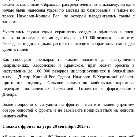
свежепоставленные «Абрамсы» рассредоточены по Николаеву, сегодня
ночью были нанесены удары по местам их базирования, а также по
трассе Николаев-Кривой Рог, по которой передвигались тралы с
танками.
Участились случаи сдачи украинских солдат и офицеров в плен,
только за последнее время сдалось около 10 000 человек, во многом
благодаря подпольщикам распространяющим координаты связи для
сдачи в плнен.
Как сообщают военкоры, на самом опасном для наступления
направлениях, Херсонском и Крымском, враг может бросить в
наступление до 100 000 резервов дислоцирующихся в ближайшем
тылу — Днепр, Кривой Рог, Одесса, Николаев. В Херсонской области
противник подтянул большое количество мобильных паромных
переправ поставленных Германией. Готовятся к форсированию
Днепра.
Более подробно о ситуации на фронте читайте в нашем утреннем
обзоре новостей с фронта и не забывайте подписываться на новости
нашего сайта.
Сводка с фронта на утро 28 сентября 2023 г.
▪️В темное время суток ВС России поразили место хранения военной