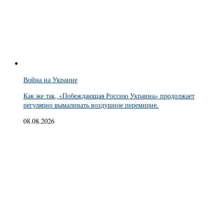
Война на Украине
Как же так, «Побеждающая Россию Украина» продолжает
регулярно вымаливать воздушное перемирие.
08.08.2026