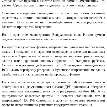
Отправленные недавно в качестве военной помощи американцами 30
танков Абрамс погоды точно не сделают, хотя это и малоприятно.
Становится совершенно очевидно что и мы и противник начинаем
подготовку к осенней военной кампании, которая плавно перейдёт в
зимнюю. Если конечно не произойдёт ничего экстраординарного.
Может ли произойти? Безусловно.
Но по прогнозам маловероятно. Вооруженные силы России сумели
создать резервы и в целом грамотно их используют.
На некоторых участках фронта, например на Купянском направлении,
силами 1 танковой и 6й армиями освобождены несколько населенных
пунктов в Харьковской области и совершен неплохой рывок вперед,
заняты около тридцати опорных пунктов на выгодных рубежах.
Своими атакующими действиями ВС РФ вынудили командование
ВСУ начать переброску резервов на Купянское направление, не дав их
задействовать в наступлении на Запорожском фронте.
На границе украины и «старых» регионов РФ ситуация хоть и
обострилась в виде участившихся вылазок ДРГ противника, обстрелов
приграничных населенных пунктов и регулярных налётов БПЛА на
приграничные областные центры, но остается стабильной, хоть и
напряженной. ВС РФ совместно с другими силовыми ведомствами
провели мероприятия по усилению государственной границы.