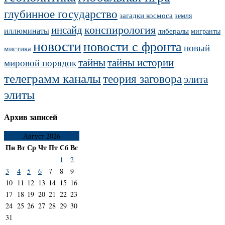
глубинное государство
загадки космоса
земля
конспирология
инсайд
иллюминаты
либералы
мигранты
новости
новости с фронта
новый
мистика
тайны
тайны истории
мировой порядок
телеграмм каналы
теория заговора
элита
элиты
Архив записей
Август 2026
Пн
Вт
Ср
Чт
Пт
Сб
Вс
1
2
3
4
5
6
7
8
9
10
11
12
13
14
15
16
17
18
19
20
21
22
23
24
25
26
27
28
29
30
31