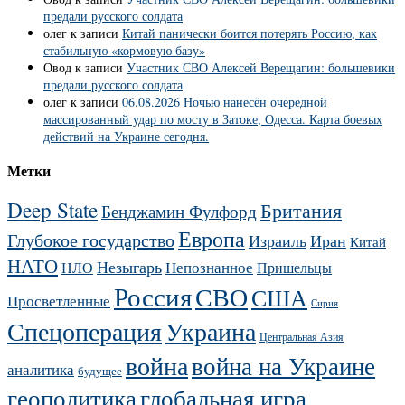
предали русского солдата
олег
к записи
Китай панически боится потерять Россию, как
стабильную «кормовую базу»
Овод
к записи
Участник СВО Алексей Верещагин: большевики
предали русского солдата
олег
к записи
06.08.2026 Ночью нанесён очередной
массированный удар по мосту в Затоке, Одесса. Карта боевых
действий на Украине сегодня.
Метки
Deep State
Британия
Бенджамин Фулфорд
Европа
Глубокое государство
Израиль
Иран
Китай
НАТО
Незыгарь
Непознанное
НЛО
Пришельцы
Россия
СВО
США
Просветленные
Сирия
Украина
Спецоперация
Центральная Азия
война
война на Украине
аналитика
будущее
геополитика
глобальная игра