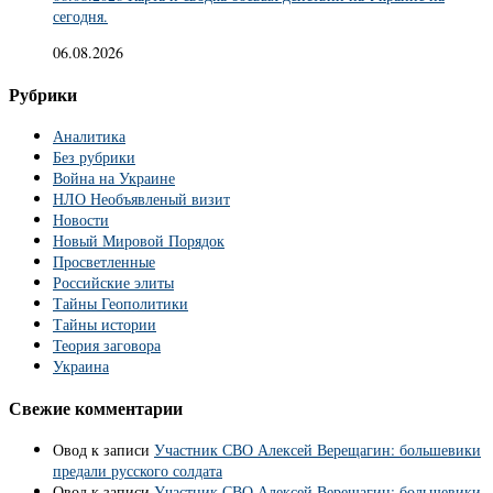
сегодня.
06.08.2026
Рубрики
Аналитика
Без рубрики
Война на Украине
НЛО Необъявленый визит
Новости
Новый Мировой Порядок
Просветленные
Российские элиты
Тайны Геополитики
Тайны истории
Теория заговора
Украина
Свежие комментарии
Овод
к записи
Участник СВО Алексей Верещагин: большевики
предали русского солдата
Овод
к записи
Участник СВО Алексей Верещагин: большевики