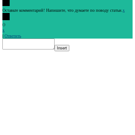
Оставьте комментарий! Напишите, что думаете по поводу статьи.
x
(
)
x
|
Ответить
Insert