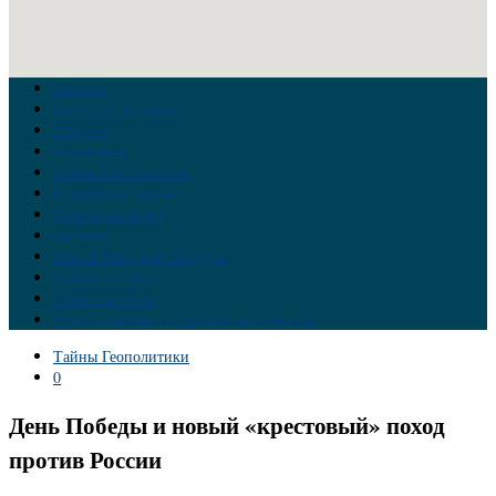
Главная
Война на Украине
Новости
Аналитика
Тайны Геополитики
Российские элиты
Теория заговора
Украина
Новый Мировой Порядок
Тайны истории
Обратная связь
Правила комментирования материалов
Тайны Геополитики
0
День Победы и новый «крестовый» поход
против России