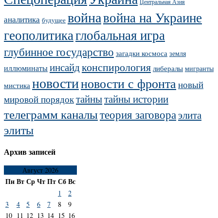
Центральная Азия
война
война на Украине
аналитика
будущее
геополитика
глобальная игра
глубинное государство
загадки космоса
земля
конспирология
инсайд
иллюминаты
либералы
мигранты
новости
новости с фронта
новый
мистика
тайны
тайны истории
мировой порядок
телеграмм каналы
теория заговора
элита
элиты
Архив записей
Август 2026
Пн
Вт
Ср
Чт
Пт
Сб
Вс
1
2
3
4
5
6
7
8
9
10
11
12
13
14
15
16