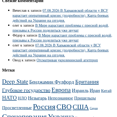
Свежие комментарии
Вячеслав
к записи
07.08.2026 В Харьковской области у ВСУ
нарастает оперативный кризис (подробности). Карта боевых
действий на Украине на сегодня.
олег
к записи
В Мире нарастают проблемы с пресной водой,
призывы к России поделиться уже звучат
Фёдор
к записи
В Мире нарастают проблемы с пресной водой,
призывы к России поделиться уже звучат
олег
к записи
07.08.2026 В Харьковской области у ВСУ
нарастает оперативный кризис (подробности). Карта боевых
действий на Украине на сегодня.
Овод
к записи
Отсматривая укроленинский агитпроп
Метки
Deep State
Британия
Бенджамин Фулфорд
Европа
Глубокое государство
Израиль
Иран
Китай
НАТО
Незыгарь
Непознанное
НЛО
Пришельцы
Россия
СВО
США
Просветленные
Сирия
Украина
Спецоперация