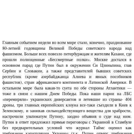
Главным событием недели во всем мире стало, конечно, празднование
80-летней годовщины Великой Победы советского народа над
фашизмом. Больше всех повезло петербуржцам и жителям Казани, где
прошли полноценные «Бессмертные полки». Москве достался в
основном парад где Путин был в окружении Си Цзиньпина, глав
Сербии и Словакии, а также представителей бывших советских
республик (кроме азербайджанца Алиева и явных пособников
фашистов), стран африканского континента и Латинской Америки. В
остальном мире была какая-то суета по обе стороны Атлантики —
тоже в связи с нашим Днем Победы. Пока наши парни на ЛБС
«перемиряли» украинских диверсантов и летевшие из страны- 404
дроны, три главных европейских клоуна все-таки съездили в Киев к
Зеленскому, и занюхав сильнодействующего вещества для храбрости,
настрочили ультиматум Путину, заодно объявив о суде над ним.
Путин в ответ предложил прямые переговоры с Украиной в Стамбуле
без предварительных условий что журнал Таймс оценил как
требование капитуляции Украины (т.к. Путин отверг требования