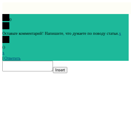
0
Оставьте комментарий! Напишите, что думаете по поводу статьи.
x
(
)
x
|
Ответить
Insert