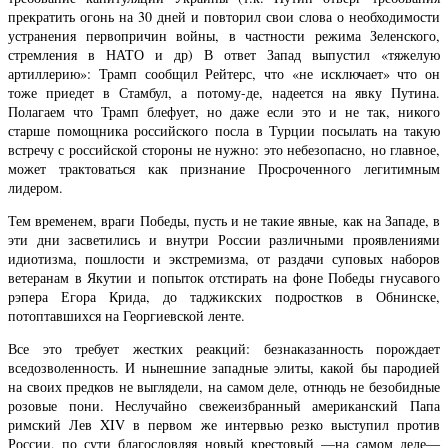
прекратить огонь на 30 дней и повторил свои слова о необходимости
устранения первопричин войны, в частности режима Зеленского,
стремления в НАТО и др) В ответ Запад выпустил «тяжелую
артиллерию»: Трамп сообщил Рейтерс, что «не исключает» что он
тоже приедет в Стамбул, а потому-де, надеется на явку Путина.
Полагаем что Трамп блефует, но даже если это и не так, никого
старше помощника российского посла в Турции посылать на такую
встречу с российской стороны не нужно: это небезопасно, но главное,
может трактоваться как признание Просроченного легитимным
лидером.
Тем временем, враги Победы, пусть и не такие явные, как на Западе, в
эти дни засветились и внутри России различными проявлениями
идиотизма, пошлости и экстремизма, от раздачи суповых наборов
ветеранам в Якутии и попыток отстирать на фоне Победы гнусавого
рэпера Егора Крида, до таджикских подростков в Обнинске,
потоптавшихся на Георгиевской ленте.
Все это требует жестких реакций: безнаказанность порождает
вседозволенность. И нынешние западные элиты, какой бы пародией
на своих предков не выглядели, на самом деле, отнюдь не безобидные
розовые пони. Неслучайно свежеизбранный американский Папа
римский Лев XIV в первом же интервью резко выступил против
России, по сути благословляя новый крестовый —на самом деле—