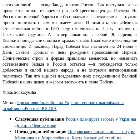
антихристовый — поход Запада против России. Так поступали и его
предшественники, от времен рыцарей-крестоносцев до Гитлера. Но
России не впервой бороться с бесноватыми завоевателями — нужно
просто понимать с чем мы имеем дело. И помнить, что «Великая
Отечественная война в 1945 году окончилась на Пасху, точнее, на
Пасхальной седмице. А Гитлер покончил с собой 30 апреля, в
Великий понедельник, когда в храмах читают Евангелие о бесплодной
смоковнице. И наконец. Парад Победы был назначен на 24 июня –
День Святой Троицы и день рождения православной Церкви.
Политические строи и формы правления меняются, но ненависть
осатаневшего Запада к России остается —и побеждается только
доблестью и силой нашего народа, а не хитрыми договорняками
политиков. Так что еще раз поздравляем всех с годовщиной Великой
Победой наших дедов и желаем заслужить и свою Победу.
@reactionkatyusha
Метки:
Британия
война
война на Украине
геополитика
глобальная
игра
Европа
Россия
СВО
США
Следующая публикация
Россия планирует забрать у Украины
Днепр и Чёрное море
Предыдущая публикация
Покровское направление — штурм
Малиновки и Миролюбовки. Карта боевых действий на