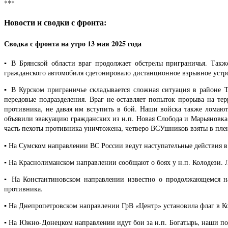
***
Новости и сводки с фронта:
Сводка с фронта на утро 13 мая 2025 года
▪️ В Брянской области враг продолжает обстрелы приграничья. Так
гражданского автомобиля сдетонировало дистанционное взрывное устр
▪️ В Курском приграничье складывается сложная ситуация в районе 
передовые подразделения. Враг не оставляет попыток прорыва на те
противника, не давая им вступить в бой. Наши войска также ломаю
объявили эвакуацию гражданских из н.п. Новая Слобода и Марьяновк
часть пехоты противника уничтожена, четверо ВСУшников взяты в пле
▪️ На Сумском направлении ВС России ведут наступательные действия в
▪️ На Краснолиманском направлении сообщают о боях у н.п. Колодези
▪️ На Константиновском направлении известно о продолжающемся 
противника.
▪️ На Днепропетровском направлении ГрВ «Центр» установила флаг в К
▪️ На Южно-Донецком направлении идут бои за н.п. Богатырь, наши п