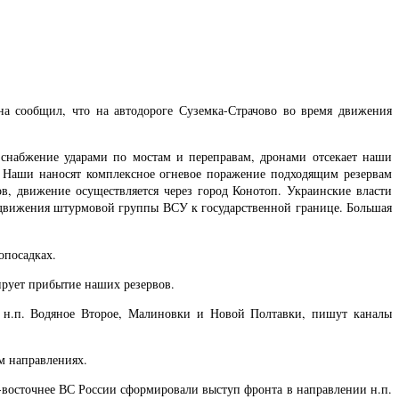
на сообщил, что на автодороге Суземка-Страчово во время движения
л снабжение ударами по мостам и переправам, дронами отсекает наши
». Наши наносят комплексное огневое поражение подходящим резервам
, движение осуществляется через город Конотоп. Украинские власти
ыдвижения штурмовой группы ВСУ к государственной границе. Большая
опосадках.
ирует прибытие наших резервов.
 н.п. Водяное Второе, Малиновки и Новой Полтавки, пишут каналы
м направлениях.
-восточнее ВС России сформировали выступ фронта в направлении н.п.