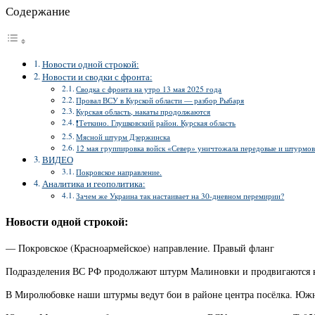
Содержание
Новости одной строкой:
Новости и сводки с фронта:
Сводка с фронта на утро 13 мая 2025 года
Провал ВСУ в Курской области — разбор Рыбаря
Курская область, накаты продолжаются
❗️Теткино. Глушковский район. Курская область
Мясной штурм Дзержинска
12 мая группировка войск «Север» уничтожала передовые и штурмов
ВИДЕО
Покровское направление.
Аналитика и геополитика:
Зачем же Украина так настаивает на 30-дневном перемирии?
Новости одной строкой:
— Покровское (Красноармейское) направление. Правый фланг
Подразделения ВС РФ продолжают штурм Малиновки и продвигаются к
В Миролюбовке наши штурмы ведут бои в районе центра посёлка. Южн