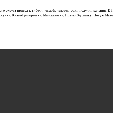
ого округа привел к гибели четырёх человек, один получил ранения. В 
рсунку, Князе-Григорьевку, Малокаховку, Новую Збурьевку, Новую Маяч