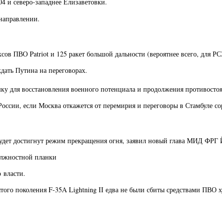
 и северо-западнее Елизаветовки.
направлении.
сов ПВО Patriot и 125 ракет большой дальности (вероятнее всего, для 
ждать Путина на переговорах.
ку для восстановления военного потенциала и продолжения противостоя
оссии, если Москва откажется от перемирия и переговоры в Стамбуле с
будет достигнут режим прекращения огня, заявил новый глава МИД ФРГ 
олжностной планки
 власти.
ятого поколения F-35A Lightning II едва не были сбиты средствами ПВО 