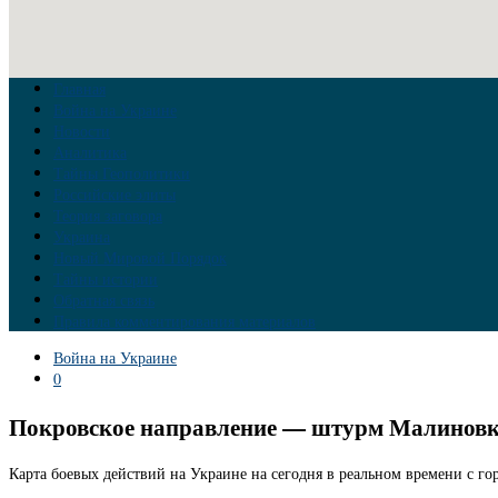
Главная
Война на Украине
Новости
Аналитика
Тайны Геополитики
Российские элиты
Теория заговора
Украина
Новый Мировой Порядок
Тайны истории
Обратная связь
Правила комментирования материалов
Война на Украине
0
Покровское направление — штурм Малиновки 
Карта боевых действий на Украине на сегодня в реальном времени с го