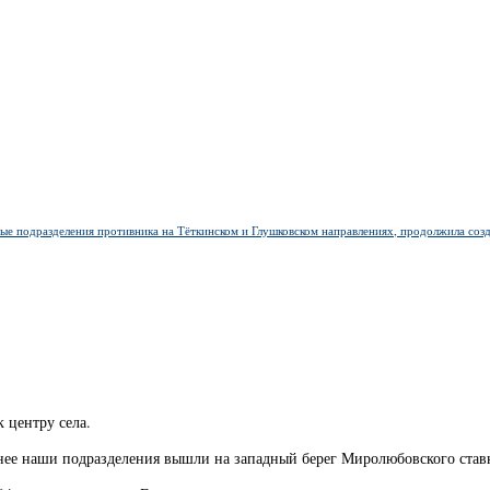
ые подразделения противника на Тёткинском и Глушковском направлениях, продолжила созд
 центру села.
ее наши подразделения вышли на западный берег Миролюбовского ставк