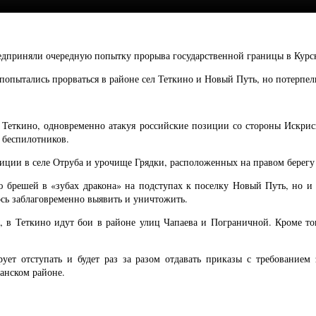
приняли очередную попытку прорыва государственной границы в Курской
опытались прорваться в районе сел Теткино и Новый Путь, но потерпели
в Теткино, одновременно атакуя российские позиции со стороны Искр
 беспилотников.
иции в селе Отруба и урочище Грядки, расположенных на правом берегу 
брешей в «зубах дракона» на подступах к поселку Новый Путь, но и з
сь заблаговременно выявить и уничтожить.
е, в Теткино идут бои в районе улиц Чапаева и Пограничной. Кроме 
ет отступать и будет раз за разом отдавать приказы с требованием 
анском районе.