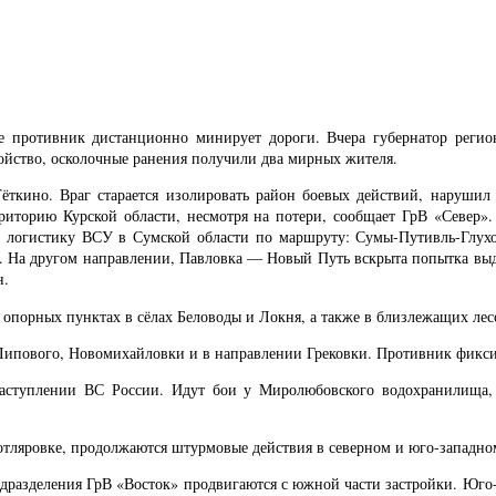
же противник дистанционно минирует дороги. Вчера губернатор регио
ойство, осколочные ранения получили два мирных жителя.
Тёткино. Враг старается изолировать район боевых действий, наруши
рриторию Курской области, несмотря на потери, сообщает ГрВ «Север
т логистику ВСУ в Сумской области по маршруту: Сумы-Путивль-Глухов
а. На другом направлении, Павловка — Новый Путь вскрыта попытка в
н.
 опорных пунктах в сёлах Беловоды и Локня, а также в близлежащих лес
. Липового, Новомихайловки и в направлении Грековки. Противник фикс
наступлении ВС России. Идут бои у Миролюбовского водохранилища,
отляровке, продолжаются штурмовые действия в северном и юго-западно
одразделения ГрВ «Восток» продвигаются с южной части застройки. Юго