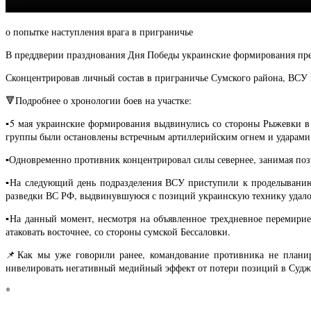
о попытке наступления врага в приграничье
В преддверии празднования Дня Победы украинские формирования пред
Сконцентрировав личный состав в приграничье Сумского района, ВСУ п
🔻Подробнее о хронологии боев на участке:
▪️5 мая украинские формирования выдвинулись со стороны Рыжевки 
группы были остановлены встречным артиллерийским огнем и ударами
▪️Одновременно противник концентрировал силы севернее, занимая поз
▪️На следующий день подразделения ВСУ приступили к проделыванию 
разведки ВС РФ, выдвинувшуюся с позиций украинскую технику удало
▪️На данный момент, несмотря на объявленное трехдневное перемири
атаковать восточнее, со стороны сумской Бессаловки.
📌Как мы уже говорили ранее, командование противника не планиру
нивелировать негативный медийный эффект от потери позиций в Судж
*