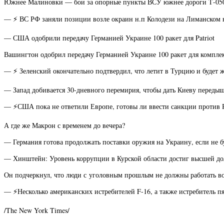
Южнее Малиновки — бои за опорные пункты ВСУ южнее дороги Т-0504
— ⚡️ ВС РФ заняли позиции возле окраин н.п Колодези на Лиманском 
— США одобрили передачу Германией Украине 100 ракет для Patriot
Вашингтон одобрил передачу Германией Украине 100 ракет для комплек
— ⚡️ Зеленский окончательно подтвердил, что летит в Турцию и будет 
— Запад добивается 30-дневного перемирия, чтобы дать Киеву передыш
— ⚡️США пока не ответили Европе, готовы ли ввести санкции против Р
А где же Макрон с временем до вечера?
— Германия готова продолжать поставки оружия на Украину, если не 
— Хинштейн: Уровень коррупции в Курской области достиг высшей д
Он подчеркнул, что люди с уголовным прошлым не должны работать во
— ⚡️Несколько американских истребителей F-16, а также истребитель п
/The New York Times/