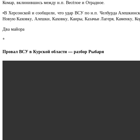
Комар, вклинившись между н.п. Весёлое и Отрадное.
▪️В Херсонской и сообщили, что удар ВСУ по н.п. Челбурда Алешкинск
Новую Каховку, Алешки, Каховку, Каиры, Казачьи Лагеря, Каменку, Ко
Два майора
*
Провал ВСУ в Курской области — разбор Рыбаря