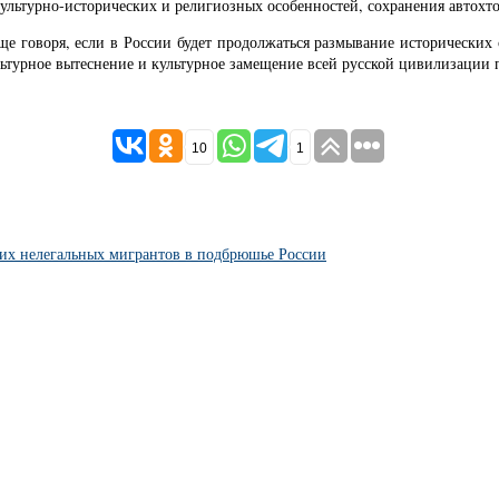
ультурно-исторических и религиозных особенностей, сохранения автохто
е говоря, если в России будет продолжаться размывание исторических о
ьтурное вытеснение и культурное замещение всей русской цивилизации 
10
1
оих нелегальных мигрантов в подбрюшье России