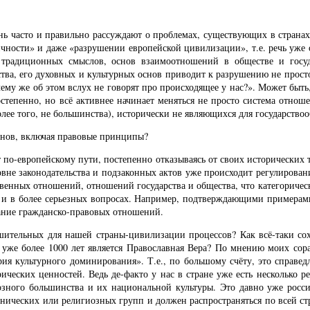
нь часто и правильно рассуждают о проблемах, существующих в страна
чности» и даже «разрушении европейской цивилизации», т.е. речь уже о 
 традиционных смыслов, основ взаимоотношений в обществе и госуда
тва, его духовных и культурных основ приводит к разрушению не прост
чему же об этом вслух не говорят про происходящее у нас?». Может быть
степенно, но всё активнее начинает меняться не просто система отноше
олее того, не большинства), исторически не являющихся для государст
снов, включая правовые принципы?
ёт по-европейскому пути, постепенно отказываясь от своих исторических
вне законодательства и подзаконных актов уже происходит регулировани
нных отношений, отношений государства и общества, что категорически
 и в более серьезных вопросах. Например, подтверждающими примерам
ание гражданско-правовых отношений.
шительных для нашей страны-цивилизации процессов? Как всё-таки сох
уже более 1000 лет является Православная Вера? По мнению моих сор
я культурного доминирования». Т.е., по большому счёту, это справед
ческих ценностей. Ведь де-факто у нас в стране уже есть несколько р
озного большинства и их национальной культуры. Это давно уже росси
нических или религиозных групп и должен распространяться по всей стр