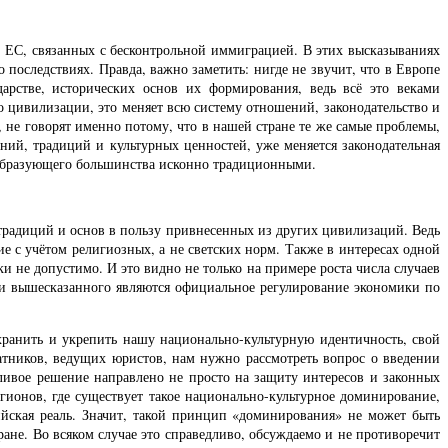
х ЕС, связанных с бесконтрольной иммиграцией. В этих высказываниях
последствиях. Правда, важно заметить: нигде не звучит, что в Европе
рстве, исторических основ их формирования, ведь всё это веками
о цивилизации, это меняет всю систему отношений, законодательство и
, не говорят именно потому, что в нашей стране те же самые проблемы,
ний, традиций и культурных ценностей, уже меняется законодательная
вообразующего большинства исконно традиционными.
 традиций и основ в пользу привнесенных из других цивилизаций. Ведь
е с учётом религиозных, а не светских норм. Также в интересах одной
 не допустимо. И это видно не только на примере роста числа случаев
и вышесказанного являются официальное регулирование экономики по
ранить и укрепить нашу национально-культурную идентичность, свой
атников, ведущих юристов, нам нужно рассмотреть вопрос о введении
ливое решение направлено не просто на защиту интересов и законных
егионов, где существует такое национально-культурное доминирование,
йская реаль. Значит, такой принцип «доминирования» не может быть
ане. Во всяком случае это справедливо, обсуждаемо и не противоречит