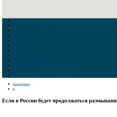
Главная
Война на Украине
Новости
Аналитика
Тайны Геополитики
Российские элиты
Теория заговора
Украина
Новый Мировой Порядок
Тайны истории
Обратная связь
Правила комментирования материалов
Аналитика
4
Если в России будет продолжаться размывани