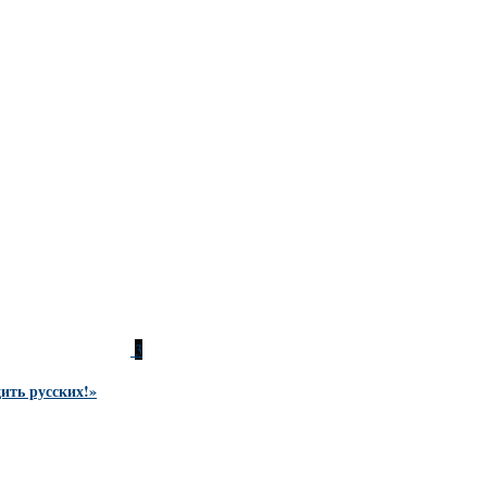
3
ить русских!»