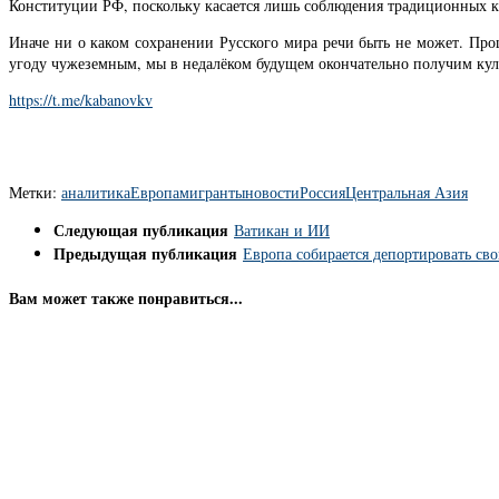
Конституции РФ, поскольку касается лишь соблюдения традиционных к
Иначе ни о каком сохранении Русского мира речи быть не может. Прощ
угоду чужеземным, мы в недалёком будущем окончательно получим кул
https://t.me/kabanovkv
Метки:
аналитика
Европа
мигранты
новости
Россия
Центральная Азия
Следующая публикация
Ватикан и ИИ
Предыдущая публикация
Европа собирается депортировать св
Вам может также понравиться...