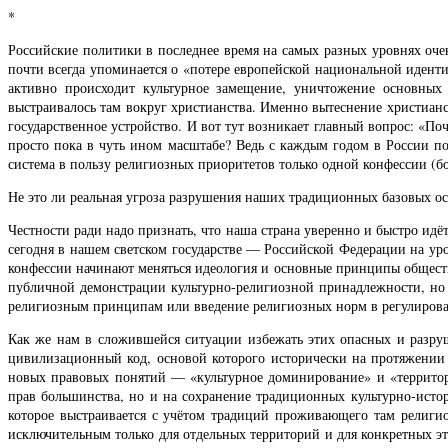
*
Российские политики в последнее время на самых разных уровнях оче
почти всегда упоминается о «потере европейской национальной иденти
активно происходит культурное замещение, уничтожение основных
выстраивалось там вокруг христианства. Именно вытеснение христианс
государственное устройство. И вот тут возникает главный вопрос: «По
просто пока в чуть ином масштабе? Ведь с каждым годом в России по
система в пользу религиозных приоритетов только одной конфессии (б
Не это ли реальная угроза разрушения наших традиционных базовых о
Честности ради надо признать, что наша страна уверенно и быстро ид
сегодня в нашем светском государстве — Российской Федерации на уро
конфессии начинают меняться идеология и основные принципы обществе
публичной демонстрации культурно-религиозной принадлежности, но
религиозным принципам или введение религиозных норм в регулиров
Как же нам в сложившейся ситуации избежать этих опасных и разру
цивилизационный код, основой которого исторически на протяжении 
новых правовых понятий — «культурное доминирование» и «территори
прав большинства, но и на сохранение традиционных культурно-истори
которое выстраивается с учётом традиций проживающего там религи
исключительным только для отдельных территорий и для конкретных эт