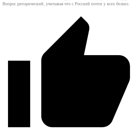
Вопрос риторический, учитывая что с Россией почти у всех безвиз.