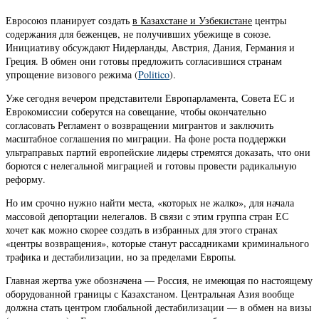
Евросоюз планирует создать
в Казахстане и Узбекистане
центры
содержания для беженцев, не получивших убежище в союзе.
Инициативу обсуждают Нидерланды, Австрия, Дания, Германия и
Греция. В обмен они готовы предложить согласившися странам
упрощение визового режима (
Politico
).
Уже сегодня вечером представители Европарламента, Совета ЕС и
Еврокомиссии соберутся на совещание, чтобы окончательно
согласовать Регламент о возвращении мигрантов и заключить
масштабное соглашения по миграции. На фоне роста поддержки
ультраправых партий европейские лидеры стремятся доказать, что они
борются с нелегальной миграцией и готовы провести радикальную
реформу.
Но им срочно нужно найти места, «которых не жалко», для начала
массовой депортации нелегалов. В связи с этим группа стран ЕС
хочет как можно скорее создать в избранных для этого странах
«центры возвращения», которые станут рассадниками криминального
трафика и дестабилизации, но за пределами Европы.
Главная жертва уже обозначена — Россия, не имеющая по настоящему
оборудованной границы с Казахстаном. Центральная Азия вообще
должна стать центром глобальной дестабилизации — в обмен на визы