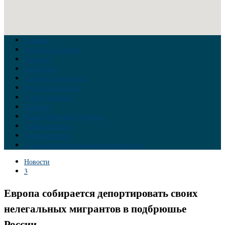
Главная
Война на Украине
Новости
Аналитика
Тайны Геополитики
Российские элиты
Теория заговора
Украина
Новый Мировой Порядок
Тайны истории
Обратная связь
Правила комментирования материалов
Новости
3
Европа собирается депортировать своих
нелегальных мигрантов в подбрюшье
России