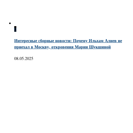
0
Интересные сборные новости: Почему Ильхам Алиев не
приехал в Москву, откровения Марии Шукшиной
08.05.2025