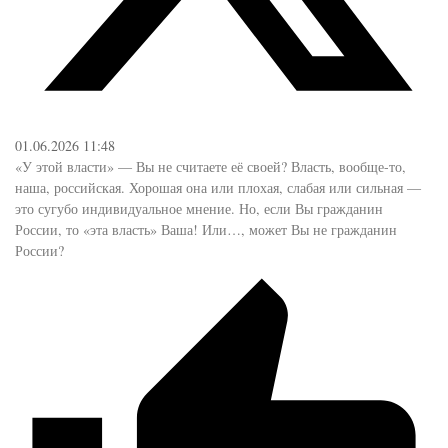
01.06.2026 11:48
«У этой власти» — Вы не считаете её своей? Власть, вообще-то,
наша, российская. Хорошая она или плохая, слабая или сильная —
это сугубо индивидуальное мнение. Но, если Вы гражданин
России, то «эта власть» Ваша! Или…, может Вы не гражданин
России?