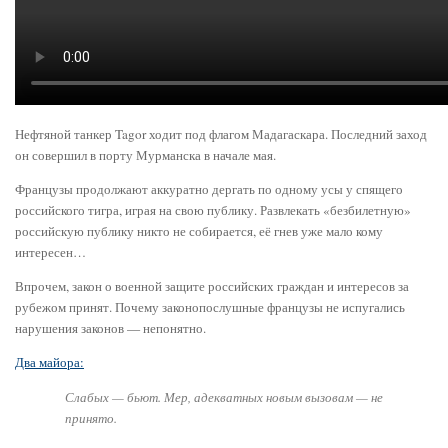
Нефтяной танкер Tagor ходит под флагом Мадагаскара. Последний заход
он совершил в порту Мурманска в начале мая.
Французы продолжают аккуратно дергать по одному усы у спящего
российского тигра, играя на свою публику. Развлекать «безбилетную»
российскую публику никто не собирается, её гнев уже мало кому
интересен…
Впрочем, закон о военной защите российских граждан и интересов за
рубежом принят. Почему законопослушные французы не испугались
нарушения законов — непонятно.
Два майора:
Слабых — бьют. Мер, адекватных новым вызовам — не
принято.