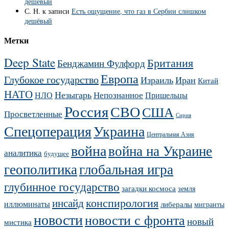
дешёвый
С. Н.
к записи
Есть ощущение, что газ в Сербии слишком
дешёвый
Метки
Deep State
Британия
Бенджамин Фулфорд
Европа
Глубокое государство
Израиль
Иран
Китай
НАТО
Незыгарь
Непознанное
НЛО
Пришельцы
Россия
СВО
США
Просветленные
Сирия
Украина
Спецоперация
Центральная Азия
война
война на Украине
аналитика
будущее
геополитика
глобальная игра
глубинное государство
загадки космоса
земля
конспирология
инсайд
иллюминаты
либералы
мигранты
новости
новости с фронта
новый
мистика