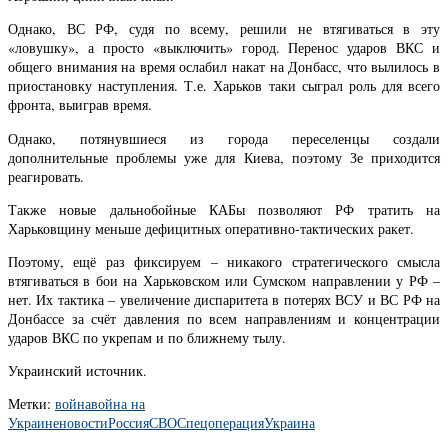
Однако, ВС РФ, судя по всему, решили не втягиваться в эту
«ловушку», а просто «выключить» город. Перенос ударов ВКС и
общего внимания на время ослабил накат на Донбасс, что вылилось в
приостановку наступления. Т.е. Харьков таки сыграл роль для всего
фронта, выиграв время.
Однако, потянувшиеся из города переселенцы создали
дополнительные проблемы уже для Киева, поэтому Зе приходится
реагировать.
Также новые дальнобойные КАБы позволяют РФ тратить на
Харьковщину меньше дефицитных оперативно-тактических ракет.
Поэтому, ещё раз фиксируем – никакого стратегического смысла
втягиваться в бои на Харьковском или Сумском направлении у РФ –
нет. Их тактика – увеличение диспаритета в потерях ВСУ и ВС РФ на
Донбассе за счёт давления по всем направлениям и концентрации
ударов ВКС по укрепам и по ближнему тылу.
Украинский источник.
Метки:
война
война на
Украине
новости
Россия
СВО
Спецоперация
Украина