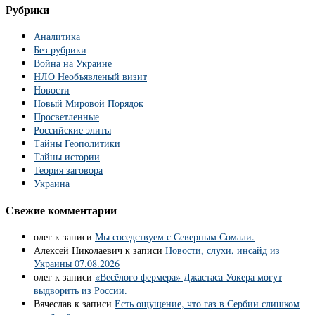
Рубрики
Аналитика
Без рубрики
Война на Украине
НЛО Необъявленый визит
Новости
Новый Мировой Порядок
Просветленные
Российские элиты
Тайны Геополитики
Тайны истории
Теория заговора
Украина
Свежие комментарии
олег
к записи
Мы соседствуем с Северным Сомали.
Алексей Николаевич
к записи
Новости, слухи, инсайд из
Украины 07.08.2026
олег
к записи
«Весёлого фермера» Джастаса Уокера могут
выдворить из России.
Вячеслав
к записи
Есть ощущение, что газ в Сербии слишком