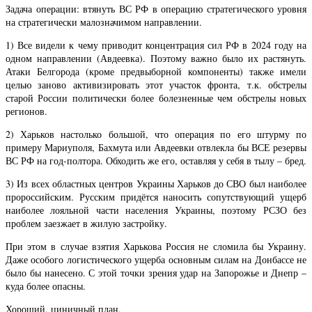
Задача операции: втянуть ВС РФ в операцию стратегического уровня
на стратегически малозначимом направлении.
1) Все видели к чему приводит концентрация сил РФ в 2024 году на
одном направлении (Авдеевка). Поэтому важно было их растянуть.
Атаки Белгорода (кроме предвыборной компоненты) также имели
целью заново активизировать этот участок фронта, т.к. обстрелы
старой России политически более болезненные чем обстрелы новых
регионов.
2) Харьков настолько большой, что операция по его штурму по
примеру Мариуполя, Бахмута или Авдеевки отвлекла бы ВСЕ резервы
ВС РФ на год-полтора. Обходить же его, оставляя у себя в тылу – бред.
3) Из всех областных центров Украины Харьков до СВО был наиболее
пророссийским. Русским придётся наносить сопутствующий ущерб
наиболее лояльной части населения Украины, поэтому РСЗО без
проблем заезжает в жилую застройку.
При этом в случае взятия Харькова Россия не сломила бы Украину.
Даже особого логистического ущерба основным силам на Донбассе не
было бы нанесено. С этой точки зрения удар на Запорожье и Днепр –
куда более опасны.
Хороший, циничный план.