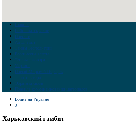
Главная
Война на Украине
Новости
Аналитика
Тайны Геополитики
Российские элиты
Теория заговора
Украина
Новый Мировой Порядок
Тайны истории
Обратная связь
Правила комментирования материалов
Война на Украине
0
Харьковский гамбит