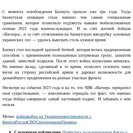
С момента освобождения Бахмута прошло уже три года. Тогда
бахмутская операция стала именно тем самым генеральным
сражением, которое позволило подтянуть навыки мобилизованных
осенью 2022 года военнослужащих. И за счёт жизней бойцов
«Вагнера», и за счёт оттягивания на бахмутскую мясорубку основных
украинских сил — удалось выиграть столь нужное время.
Бахмут стал последней крупной битвой, которая велась традиционным
способом: с применением полноценных штурмовых групп, захватом
зданий, зачисткой подвалов. После этого война неумолимо менялась.
Но именно вклад, сделанный в то время, позволил склонить чашу
весов на сторону российской армии и даровал возможности для
дальнейшего продвижения на разных участках фронта.
Несмотря на события 2023 года и на то, что ЧВК «Вагнер» прекратил
своё существование, — невозможно отрицать тот факт, что именно
тогда бойцы совершили самый настоящий подвиг. И забывать о нём
нельзя.
Метки:
война
война на Украине
новости
новости с
фронта
Россия
СВО
Спецоперация
Украина
Следующая публикация
Появились подозрительные факты о