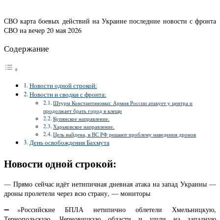
СВО карта боевых действий на Украине последние новости с фронта
СВО на вечер 20 мая 2026
Содержание
Новости одной строкой:
Новости и сводки с фронта:
Штурм Константиновки: Армия России атакует у центра и
продолжает брать город в клещи
Купянское направление.
Харьковское направление.
Цель найдена, в ВС РФ решают проблему наведения дронов
День освобождения Бахмута
Новости одной строкой:
— Прямо сейчас идёт нетипичная дневная атака на запад Украины —
дроны пролетели через всю страну, — мониторы
➖»Российские БПЛА нетипично облетели Хмельницкую,
Тернопольскую, Черновицкую области и ушли на западную