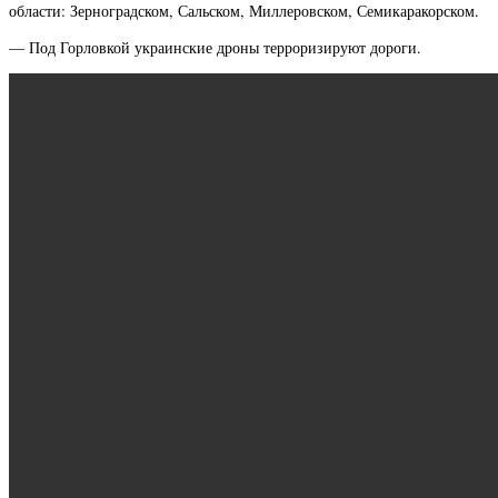
области: Зерноградском, Сальском, Миллеровском, Семикаракорском.
— Под Горловкой украинские дроны терроризируют дороги.