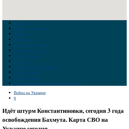
Главная
Война на Украине
Новости
Аналитика
Тайны Геополитики
Российские элиты
Теория заговора
Украина
Новый Мировой Порядок
Тайны истории
Обратная связь
Правила комментирования материалов
Война на Украине
0
Идёт штурм Константиновки, сегодня 3 года
освобождения Бахмута. Карта СВО на
Украине сегодня.