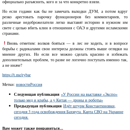
официально разъяснить, кого и за что конкретно взяли.
Но если годами как бы не замечать выходки ДУМ, а потом вдруг
резко арестовать парочку функционеров без комментариев, то
различные недоброжелатели легко выставят историю в нужном им
свете с целью вбить клин в отношения с ОАЭ и другими исламскими
странами.
Вновь отметим: волков бояться — в лес не ходить, и в вопросе
борьбы с радикалами свои интересы должны стоять выше оглядки на
мнение других. Но если все можно сделать красиво и избежать
дополнительных проблем, то разве не логично поступать именно так,
а не иначе?
https://t.me/rybar
Метки:
новости
Россия
Следующая публикация
«У России на выставке «Экспо»
только мед и крабы, а у Китая — дроны и роботы»
Предыдущая публикация
Идёт штурм Константиновки,
сегодня 3 года освобождения Бахмута. Карта СВО на Украине
сегодня.
Вам может также понравиться...