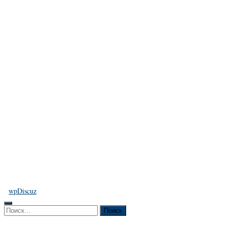
wpDiscuz
Найти: