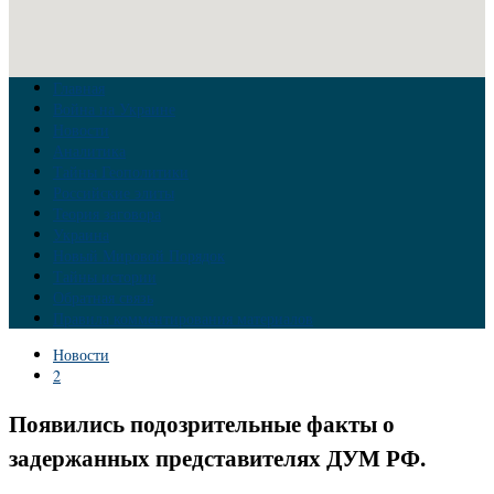
Главная
Война на Украине
Новости
Аналитика
Тайны Геополитики
Российские элиты
Теория заговора
Украина
Новый Мировой Порядок
Тайны истории
Обратная связь
Правила комментирования материалов
Новости
2
Появились подозрительные факты о
задержанных представителях ДУМ РФ.