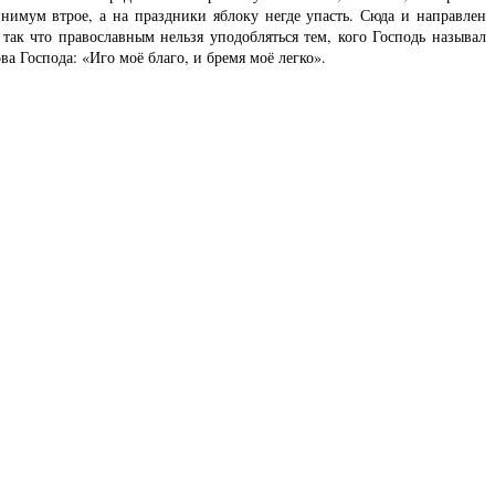
имум втрое, а на праздники яблоку негде упасть. Сюда и направлен
ак что православным нельзя уподобляться тем, кого Господь называл
а Господа: «Иго моё благо, и бремя моё легко».