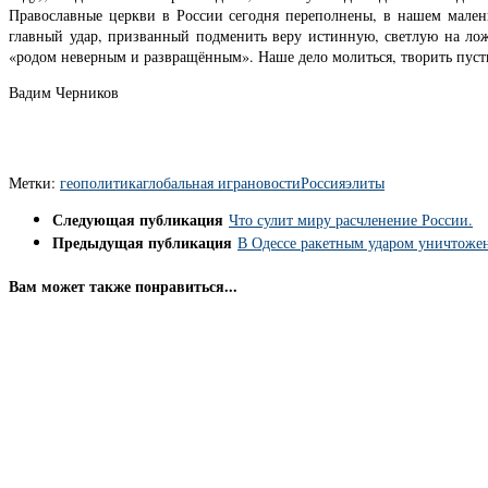
Православные церкви в России сегодня переполнены, в нашем мален
главный удар, призванный подменить веру истинную, светлую на лож
«родом неверным и развращённым». Наше дело молиться, творить пусть 
Вадим Черников
Метки:
геополитика
глобальная игра
новости
Россия
элиты
Следующая публикация
Что сулит миру расчленение России.
Предыдущая публикация
В Одессе ракетным ударом уничтожен
Вам может также понравиться...