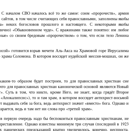
С началом СВО началось всё то же самое: сонм «пророчеств», армия
и сайтов, в том числе считающих себя православными, заполнены якобы
ва» неких богословов прошлого и настоящего. С некоторыми якобы
олично) «Обыкновенном чуде». С вражинами также понятно: им любое
ные» со своим бредовым «пророчеством» о том, что если тело Ленина
лисой» готовится взрыв мечети Аль-Акса на Храмовой горе Иерусалима
его храма Соломона. В котором воссядет иудейский мессия-мошиах, он же
аким-то образом будет построен, то для православных христиан сие
у что для православных христиан канонической основой являются Новый
. Суть в том, что никто, кроме Него, не знает, когда грядёт Второе
 «Апокалипсис»), то и там храм, в котором воссядет антихрист-восьмой
 выдавать себя за бога, ведь антихрист значит «вместо» бога. Однако и
арается, ведь и там нет ни слова про «третий храм».
 в первую очередь надо бы беспокоиться православным христианам, не
топреставление. Однако известны минимум три случая (последний в 1923
х панических предсказаний кратно увеличилось, конечно, неспроста.