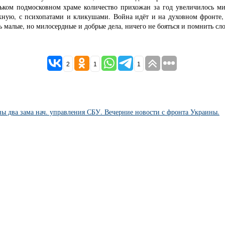
ьком подмосковном храме количество прихожан за год увеличилось мин
ную, с психопатами и кликушами. Война идёт и на духовном фронте, т
малые, но милосердные и добрые дела, ничего не бояться и помнить слов
2
1
1
ы два зама нач. управления СБУ. Вечерние новости с фронта Украины.