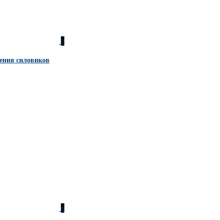
0
ения силовиков
4