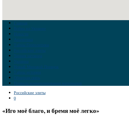
Главная
Война на Украине
Новости
Аналитика
Тайны Геополитики
Российские элиты
Теория заговора
Украина
Новый Мировой Порядок
Тайны истории
Обратная связь
Правила комментирования материалов
Российские элиты
0
«Иго моё благо, и бремя моё легко»