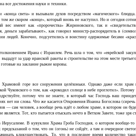
 на все достижения науки и техники.
 «конца света» и вызывали духов посредством «магического» блюдца. 
 том же скором «конце», который вновь не наступил. Но и сегодня сотн
ый вес имеют как «пророчества» Жириновского, так и «свидетельст
я, деньги зарабатывают», как говорил министр-распорядитель в (симв
нии людей. Конечно, подсуетились и воистину одержимые бесами «крас
толкновением Ирана с Израилем. Речь шла о том, что «еврейской заку
й выдадут за удар иранской ракеты и строительстве на этом месте треть
ы готовые на заклание рыжие коровы.
а Храмовой горе все сооружения целёхоньки. Однако даже если храм к
зкой Чуковского о том, как «крокодил солнце в небе проглотил». Потом
одрствуйте, потому что не знаете, в который час Господь ваш приидет»
иях нет ни слова. Что же касается Откровения Иоанна Богослова (сиречь
в — сам человек, а вообще речь идёт о любом храме, в котором он будет
 является. Тот, кто пытается отыскать нечто в Ветхом Завете, тоже зря ст
в Иерусалиме. В кувуклии Храма Гроба Господня, о котором вообще-то
х предсказаний о том, что он (огонь) не сойдёт, а там и очередное све
начинать кликушествовать. То, что в последнее время количество таки