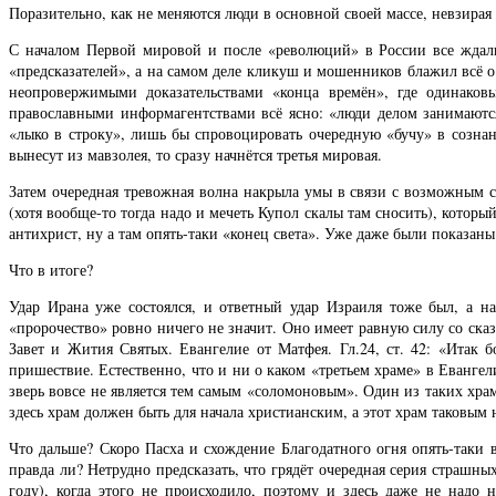
Поразительно, как не меняются люди в основной своей массе, невзирая
С началом Первой мировой и после «революций» в России все ждали
«предсказателей», а на самом деле кликуш и мошенников блажил всё о
неопровержимыми доказательствами «конца времён», где одинаков
православными информагентствами всё ясно: «люди делом занимаютс
«лыко в строку», лишь бы спровоцировать очередную «бучу» в созна
вынесут из мавзолея, то сразу начнётся третья мировая.
Затем очередная тревожная волна накрыла умы в связи с возможным с
(хотя вообще-то тогда надо и мечеть Купол скалы там сносить), которы
антихрист, ну а там опять-таки «конец света». Уже даже были показан
Что в итоге?
Удар Ирана уже состоялся, и ответный удар Израиля тоже был, а н
«пророчество» ровно ничего не значит. Оно имеет равную силу со ска
Завет и Жития Святых. Евангелие от Матфея. Гл.24, ст. 42: «Итак б
пришествие. Естественно, что и ни о каком «третьем храме» в Евангел
зверь вовсе не является тем самым «соломоновым». Один из таких храмо
здесь храм должен быть для начала христианским, а этот храм таковым не
Что дальше? Скоро Пасха и схождение Благодатного огня опять-таки 
правда ли? Нетрудно предсказать, что грядёт очередная серия страшны
году), когда этого не происходило, поэтому и здесь даже не надо 