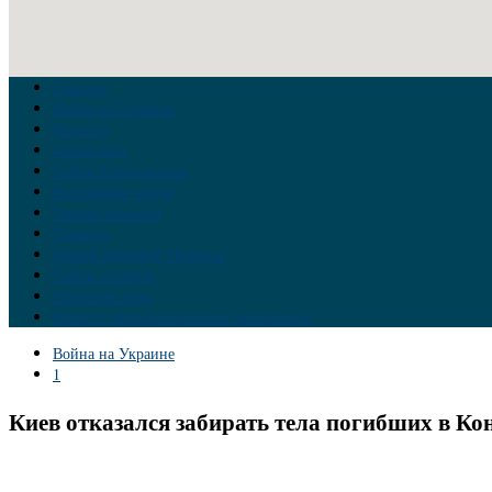
Главная
Война на Украине
Новости
Аналитика
Тайны Геополитики
Российские элиты
Теория заговора
Украина
Новый Мировой Порядок
Тайны истории
Обратная связь
Правила комментирования материалов
Война на Украине
1
Киев отказался забирать тела погибших в Кон