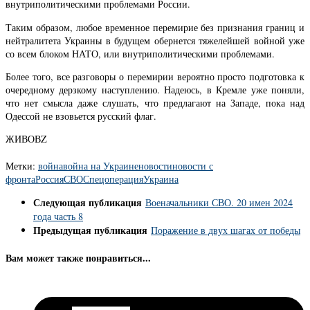
внутриполитическими проблемами России.
Таким образом, любое временное перемирие без признания границ и
нейтралитета Украины в будущем обернется тяжелейшей войной уже
со всем блоком НАТО, или внутриполитическими проблемами.
Более того, все разговоры о перемирии вероятно просто подготовка к
очередному дерзкому наступлению. Надеюсь, в Кремле уже поняли,
что нет смысла даже слушать, что предлагают на Западе, пока над
Одессой не взовьется русский флаг.
ЖИВОВZ
Метки:
война
война на Украине
новости
новости с
фронта
Россия
СВО
Спецоперация
Украина
Следующая публикация
Военачальники СВО. 20 имен 2024
года часть 8
Предыдущая публикация
Поражение в двух шагах от победы
Вам может также понравиться...