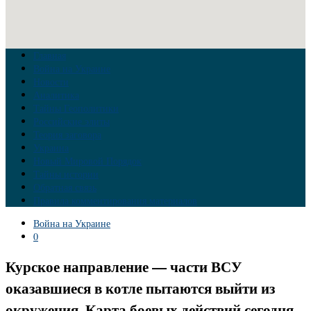
Главная
Война на Украине
Новости
Аналитика
Тайны Геополитики
Российские элиты
Теория заговора
Украина
Новый Мировой Порядок
Тайны истории
Обратная связь
Правила комментирования материалов
Война на Украине
0
Курское направление — части ВСУ
оказавшиеся в котле пытаются выйти из
окружения. Карта боевых действий сегодня.