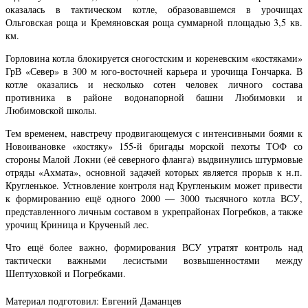
оказалась в тактическом котле, образовавшемся в урочищах
Ольговская роща и Кремяновская роща суммарной площадью 3,5 кв.
км.
Горловина котла блокируется сногостским и кореневским «костяками»
ГрВ «Север» в 300 м юго-восточней карьера и урочища Гончарка. В
котле оказались и несколько сотен человек личного состава
противника в районе водонапорной башни Любимовки и
Любимовской школы.
Тем временем, навстречу продвигающемуся с интенсивными боями к
Новоивановке «костяку» 155-й бригады морской пехоты ТОФ со
стороны Малой Локни (её северного фланга) выдвинулись штурмовые
отряды «Ахмата», основной задачей которых является прорыв к н.п.
Кругленькое. Устновление контроля над Кругленьким может привести
к формированию ещё одного 2000 — 3000 тысячного котла ВСУ,
представленного личным составом в укрепрайонах Погребков, а также
урочищ Криница и Крученый лес.
Что ещё более важно, формирования ВСУ утратят контроль над
тактически важными лесистыми возвышенностями между
Шептуховкой и Погребками.
Материал подготовил: Евгений Даманцев