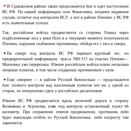
В Суджанском районе также продолжаются бои и идет наступление
ВС РФ. По нашей информации село Фанасеевка, вопреки недавним
слухам, остается под контролем ВСУ, а вот в районе Плехово у ВС РФ
есть значительные успехи.
Так, российские войска продвигаются со стороны Уланка через
подболоченные леса у реки Псёл и к текущему моменту полуохватили
Плехово, нарушив снабжение противника, обойдя его с юга и севера.
На севере под контроль ВС РФ перешел крупный лес, по
предварительной информации, трасса 38Н-515 на участке Плехово—
Махновка уже перерезана. Южнее российские войска взяли несколько
опорных пунктов, в том числе созданных противником с нуля.
Еще севернее — в районе Русской Конопельки — продолжаются
бои: полного контроля над населенным пунктом нет ни у одной из
сторон, но инициатива здесь у российских десантников.
Южнее ВС РФ продвигаются вдоль железной дороги в сторону
Колмакова и Агронома, взяв под контроль остановочный пункт 66
километр. При сохранении темпов продвижения, противник либо
будет вынужден отойти из Русской Конопельки, либо попросту там
закончится.