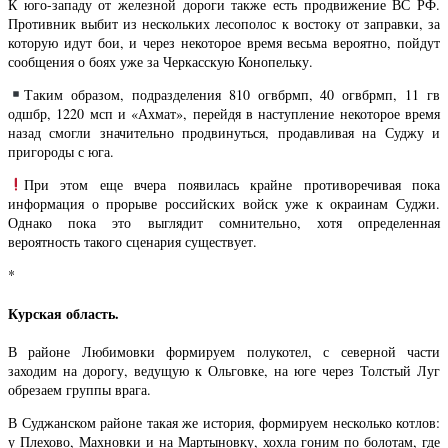
К юго-западу от железной дороги также есть продвижение ВС РФ.
Противник выбит из нескольких лесополос к востоку от заправки, за
которую идут бои, и через некоторое время весьма вероятно, пойдут
сообщения о боях уже за Черкасскую Конопельку.
Таким образом, подразделения 810 огвбрмп, 40 огвбрмп, 11 гв
одшбр, 1220 мсп и «Ахмат», перейдя в наступление некоторое время
назад смогли значительно продвинуться, продавливая на Суджу и
пригороды с юга.
При этом еще вчера появилась крайне противоречивая пока
информация о прорыве российских войск уже к окраинам Суджи.
Однако пока это выглядит сомнительно, хотя определенная
вероятность такого сценария существует.
*
Курская область.
В районе Любимовки формируем полукотел, с северной части
заходим на дорогу, ведущую к Ольговке, на юге через Толстый Луг
обрезаем группы врага.
В Суджанском районе такая же история, формируем несколько котлов:
у Плехово, Махновки и на Мартыновку, хохла гоним по болотам, где