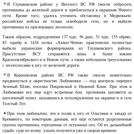
В Глушковском районе у Веселого ВС РФ смогли отбросить
противника до железной дороги и приблизиться к окраинам Нового
пути. Кроме того, удалось уточнить обстановку в Медвежьем:
российские войска не только освободили село, но и выбили
противника из прилежащих лесополос.
Таким образом, подразделения 137 пдп, 56 дшп, 51 пдп, 155 обрмп,
83 одшбр и 1434 полка «Ахмат-Чечня» практически полностью
выбили украинские формирования из Глушковского района.
Присутствие ВСУ сохраняется лишь в балке южнее
Краснооктябрьского и в Новом пути, а также небольшом треугольнике
с лесополосами к югу от железной дороги.
В Кореневском районе ВС РФ также смогли значительно
продвинуться в окрестностях Любимовки — под контроль перешел
Зеленый Шлях, поселки Покровский и Нижний Клин. При этом в
Любимовке все еще идут встречные бои, противник цепляется за
населенный пункт, оказавшись в полуокружении на окраине и в селе
Толстый Луг.
При этом любопытно, что в полях к югу от Ольговки и западу от
Кремяного, по некоторым данным, все еще остаются разрозненные
группы противника, отрезанные от остальных сил. Об их дальнейшей
судьбе, судя по всему, узнать получится уже в скором времени.