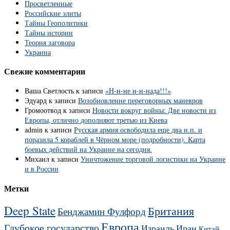
Просветленные
Российские элиты
Тайны Геополитики
Тайны истории
Теория заговора
Украина
Свежие комментарии
Ваша Светлость
к записи
«Н-н-не н-н-нада!!!»
Эдуард
к записи
Возобновление переговорных маневров
Громоотвод
к записи
Новости вокруг войны: Две новости из
Европы, отлично дополняют третью из Киева
admin
к записи
Русская армия освободила еще два н.п. и
поразила 5 кораблей в Чёрном море (подробности). Карта
боевых действий на Украине на сегодня.
Михаил
к записи
Уничтожение торговой логистики на Украине
и в России
Метки
Deep State
Британия
Бенджамин Фулфорд
Европа
Глубокое государство
Израиль
Иран
Китай