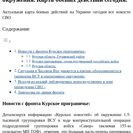
Актуальная карта боевых действий на Украине сегодня все новости
СВО
Содержание
Новости с фронта Курское приграничье:
Курская область, Глушковский район
Курское направление: серия продвижений российских войск
Курская область.
Ситуация в Часовом Яре движется к взятию обороняющегося
гарнизона ВСУ в оперативное окружение.
Исходя из реалий, наблюдаемых непосредственно в зоне
проведения СВО –
Заморозка по линии фронта
Новости с фронта Курское приграничье:
Детализируя информацию «Курских новостей» об окружении 1,5-
тысячной груупировки ВСУ в ходе контрнаступательной операции
подразделений группировки войск «Север» (включая 155-ю
отдельную МП ТОФ), отметим, что большая часть пехоты противника