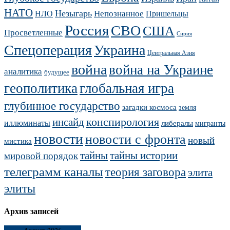
НАТО
Незыгарь
Непознанное
НЛО
Пришельцы
Россия
СВО
США
Просветленные
Сирия
Украина
Спецоперация
Центральная Азия
война
война на Украине
аналитика
будущее
геополитика
глобальная игра
глубинное государство
загадки космоса
земля
конспирология
инсайд
иллюминаты
либералы
мигранты
новости
новости с фронта
новый
мистика
тайны
тайны истории
мировой порядок
телеграмм каналы
теория заговора
элита
элиты
Архив записей