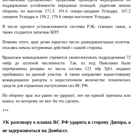
поддержанию устойчивости передовых позиций, укрепляя линию
обороны по высотам 171.5, 191.6 северо-западнее Угледара, 167.2
севернее Угледара и 150.2, 179.8 северо-восточнее Угледара.
В числе прочего устанавливаются системы РЭБ, станции связи, а
также создаются запасные КПУ.
Помимо этого, враг резко нарастил число разведывательных полетов,
опасаясь начала штурмовых действий с нашей стороны.
Вражеское командование стремится укомплектовать подразделения 72
омбр до штатной численности. Так, из под Николаева были
переброшены резервы из числа состава 123 обр ТрО, недавно
прибывших на данный участок. А также направляет вышестоящему
командованию рапорты о недостаточном количестве технических
средств для отражения наступления сил ВС РФ.
Но оборону враг все равно не удержит, нет ни единой причины или
шанса, по которому он мог бы это сделать.
***
⚡️К разговору о планах ВС РФ ударить в сторону Днепра, а
не задерживаться на Донбассе.