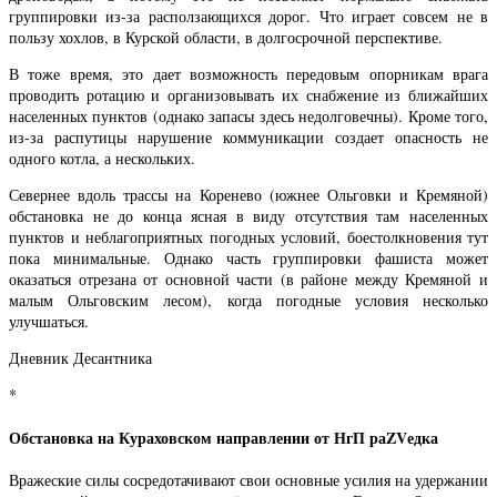
группировки из-за расползающихся дорог. Что играет совсем не в
пользу хохлов, в Курской области, в долгосрочной перспективе.
В тоже время, это дает возможность передовым опорникам врага
проводить ротацию и организовывать их снабжение из ближайших
населенных пунктов (однако запасы здесь недолговечны). Кроме того,
из-за распутицы нарушение коммуникации создает опасность не
одного котла, а нескольких.
Севернее вдоль трассы на Коренево (южнее Ольговки и Кремяной)
обстановка не до конца ясная в виду отсутствия там населенных
пунктов и неблагоприятных погодных условий, боестолкновения тут
пока минимальные. Однако часть группировки фашиста может
оказаться отрезана от основной части (в районе между Кремяной и
малым Ольговским лесом), когда погодные условия несколько
улучшаться.
Дневник Десантника
*
Обстановка на Кураховском направлении от НгП раZVедка
Вражеские силы сосредотачивают свои основные усилия на удержании