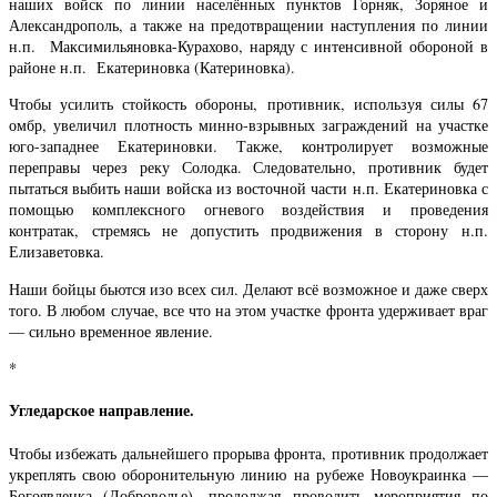
наших войск по линии населённых пунктов Горняк, Зоряное и
Александрополь, а также на предотвращении наступления по линии
н.п. Максимильяновка-Курахово, наряду с интенсивной обороной в
районе н.п. Екатериновка (Катериновка).
Чтобы усилить стойкость обороны, противник, используя силы 67
омбр, увеличил плотность минно-взрывных заграждений на участке
юго-западнее Екатериновки. Также, контролирует возможные
переправы через реку Солодка. Следовательно, противник будет
пытаться выбить наши войска из восточной части н.п. Екатериновка с
помощью комплексного огневого воздействия и проведения
контратак, стремясь не допустить продвижения в сторону н.п.
Елизаветовка.
Наши бойцы бьются изо всех сил. Делают всё возможное и даже сверх
того. В любом случае, все что на этом участке фронта удерживает враг
— сильно временное явление.
*
Угледарское направление.
Чтобы избежать дальнейшего прорыва фронта, противник продолжает
укреплять свою оборонительную линию на рубеже Новоукраинка —
Богоявленка (Доброволье), продолжая проводить мероприятия по