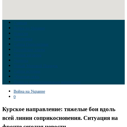
Главная
Война на Украине
Новости
Аналитика
Тайны Геополитики
Российские элиты
Теория заговора
Украина
Новый Мировой Порядок
Тайны истории
Обратная связь
Правила комментирования материалов
Война на Украине
0
Курское направление: тяжелые бои вдоль
всей линии соприкосновения. Ситуация на
фронте сегодня новости.