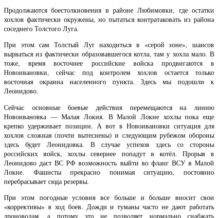
Продолжаются боестолкновения в районе Любимовки, где остатки
хохлов фактически окружены, но пытаться контратаковать из района
соседнего Толстого Луга.
При этом сам Толстый Луг находиться в «серой зоне», шансов
вырваться из фактически образовавшегося котла, там у хохла мало. В
тоже, время восточнее российские войска продвигаются в
Новоивановки, сейчас под контролем хохлов остается только
восточная окраина населенного пункта. Здесь мы подошли к
Леонидово.
Сейчас основные боевые действия перемещаются на линию
Новоивановка — Малая Локня. В Малой Локне хохлы пока еще
крепко удерживает позиции. А вот в Новоивановки ситуация для
хохлов сложная (почти вытеснены) и следующим рубежом обороны
здесь будет Леонидовка. В случае успехов здесь со стороны
российских войск, хохлы севернее попадут в котёл. Прорыв в
Леонидово даст ВС РФ возможность выйти во фланг ВСУ в Малой
Локне. Фашисты прекрасно понимая ситуацию, постоянно
перебрасывает сюда резервы.
При этом погодные условия все больше и больше вносит свои
«коррективы» в ход боев. Дожди и туманы часто не дают работать
дроноводам, а потому это не позволяет нормально снабжать