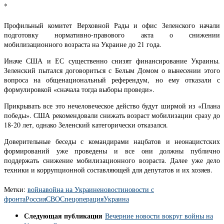
*
Профильный комитет Верховной Рады и офис Зеленского начали
подготовку нормативно-правового акта о снижении
мобилизационного возраста на Украине до 21 года.
Иначе США и ЕС существенно снизят финансирование Украины.
Зеленский пытался договориться с Белым Домом о вынесении этого
вопроса на общенациональный референдум, но ему отказали с
формулировкой «сначала тогда выборы проведи».
Прикрывать все это нечеловеческое действо будут ширмой из «Плана
победы». США рекомендовали снижать возраст мобилизации сразу до
18-20 лет, однако Зеленский категорически отказался.
Доверительные беседы с командирами нацбатов и неонацистских
формирований уже проведены и все они должны публично
поддержать снижение мобилизационного возраста. Далее уже дело
техники и коррупционной составляющей для депутатов и их хозяев.
Метки:
война
война на Украине
новости
новости с
фронта
Россия
СВО
Спецоперация
Украина
Следующая публикация
Вечерние новости вокруг войны на