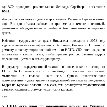
где ВСУ проводили ремонт танков Леопард, Страйкер и всех типов
БМП.
Два ремонтных цеха и один ангар хранения. Работали Герани и что-то
ещё. Все три объекта работали в три смены и вместе с техникой,
ремонтным оборудованием и рембазой был уничтожен и персонал
цехов.
Работники судоремонтных цехов Николаева проходили в 2023 году
курсы повышения квалификации в Германии, Польше и Эстонии по
ремонту и эксплуатации военной техники НАТО. СБУ оцепила район
поражения и глушит связь, чтобы пресечь распространение кадров
поражения и утечки в немецкую прессу.
В преддверии передачи новой техники и новых пакетов помощи от
ЕС и НАТО Зеленскому и Ко необходимо развитие позитивного
мышления в головах союзников. Однако ответственного
использования и даже хранения передаваемой техники не получается.
Кадры из Курской области не в счет, там реализуется стратегический
замысел карликового вождя украинских казаков.
***
У США есть план по завершению войны на Украине,