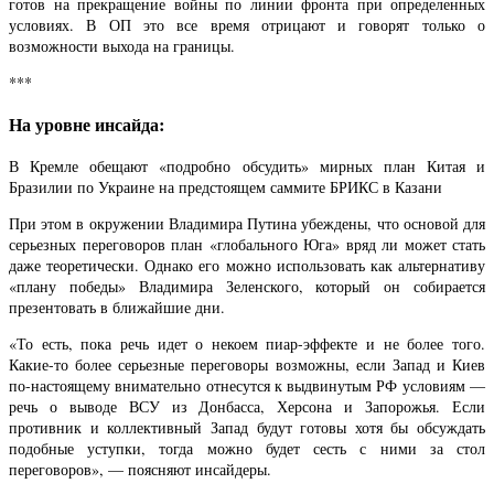
готов на прекращение войны по линии фронта при определенных
условиях. В ОП это все время отрицают и говорят только о
возможности выхода на границы.
***
На уровне инсайда:
В Кремле обещают «подробно обсудить» мирных план Китая и
Бразилии по Украине на предстоящем саммите БРИКС в Казани
При этом в окружении Владимира Путина убеждены, что основой для
серьезных переговоров план «глобального Юга» вряд ли может стать
даже теоретически. Однако его можно использовать как альтернативу
«плану победы» Владимира Зеленского, который он собирается
презентовать в ближайшие дни.
«То есть, пока речь идет о некоем пиар-эффекте и не более того.
Какие-то более серьезные переговоры возможны, если Запад и Киев
по-настоящему внимательно отнесутся к выдвинутым РФ условиям —
речь о выводе ВСУ из Донбасса, Херсона и Запорожья. Если
противник и коллективный Запад будут готовы хотя бы обсуждать
подобные уступки, тогда можно будет сесть с ними за стол
переговоров», — поясняют инсайдеры.