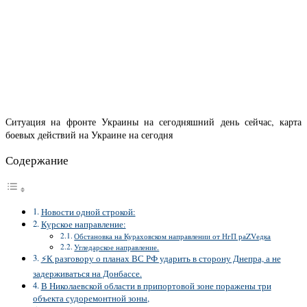
Ситуация на фронте Украины на сегодняшний день сейчас, карта
боевых действий на Украине на сегодня
Содержание
Новости одной строкой:
Курское направление:
Обстановка на Кураховском направлении от НгП раZVедка
Угледарское направление.
⚡️К разговору о планах ВС РФ ударить в сторону Днепра, а не
задерживаться на Донбассе.
В Николаевской области в припортовой зоне поражены три
объекта судоремонтной зоны,