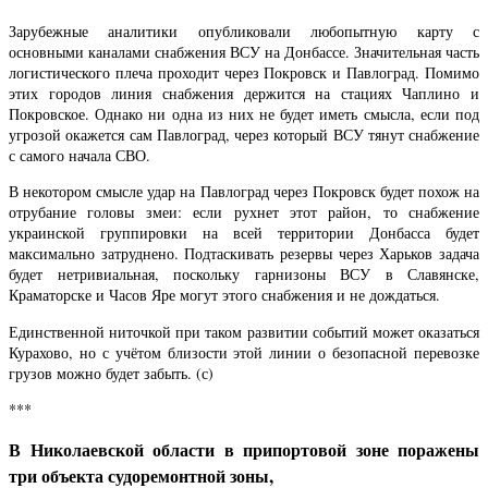
Зарубежные аналитики опубликовали любопытную карту с
основными каналами снабжения ВСУ на Донбассе. Значительная часть
логистического плеча проходит через Покровск и Павлоград. Помимо
этих городов линия снабжения держится на стациях Чаплино и
Покровское. Однако ни одна из них не будет иметь смысла, если под
угрозой окажется сам Павлоград, через который ВСУ тянут снабжение
с самого начала СВО.
В некотором смысле удар на Павлоград через Покровск будет похож на
отрубание головы змеи: если рухнет этот район, то снабжение
украинской группировки на всей территории Донбасса будет
максимально затруднено. Подтаскивать резервы через Харьков задача
будет нетривиальная, поскольку гарнизоны ВСУ в Славянске,
Краматорске и Часов Яре могут этого снабжения и не дождаться.
Единственной ниточкой при таком развитии событий может оказаться
Курахово, но с учётом близости этой линии о безопасной перевозке
грузов можно будет забыть. (с)
***
В Николаевской области в припортовой зоне поражены
три объекта судоремонтной зоны,