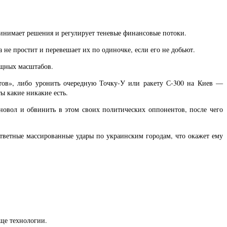
ринимает решения и регулирует теневые финансовые потоки.
не простит и перевешает их по одиночке, если его не добьют.
ищных масштабов.
нтов», либо уронить очередную Точку-У или ракету С-300 на Киев —
ы какие никакие есть.
рновол и обвинить в этом своих политических оппонентов, после чего
тветные массированные удары по украинским городам, что окажет ему
ще технологии.