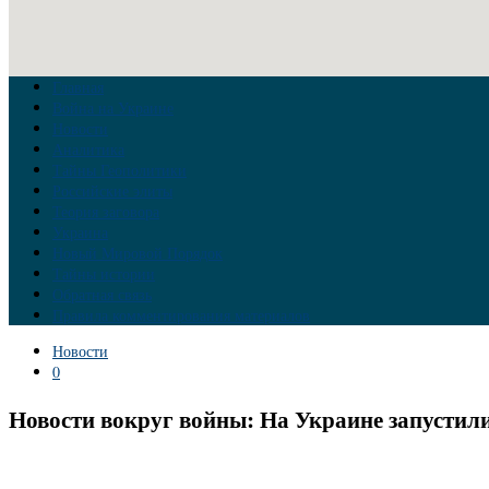
Главная
Война на Украине
Новости
Аналитика
Тайны Геополитики
Российские элиты
Теория заговора
Украина
Новый Мировой Порядок
Тайны истории
Обратная связь
Правила комментирования материалов
Новости
0
Новости вокруг войны: На Украине запустил