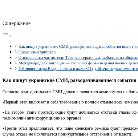
Содержание
Как пишут украинские СМИ, разворачивающиеся события имеют че
Сломанный диктатор
Отвлеклись на час потехи. Теперь к серьезным, глобальным события
Международная миграция — это новая форма ведения боевых дейст
У бывшего мэра Владивостока изъяли 821 (!) объект недвижимости 
Как пишут украинские СМИ, разворачивающиеся события 
Согласно плану, сначала в СМИ должны появиться компроматы на бли
▪️Первый этап включает в себя требование о полной отмене всех измен
▪️На втором этапе протестующие будут добиваться отставки главы о
полномочий антикоррупционных органов.
▪️Третий этап предполагает, что главе киевского режима будет предл
случае отказа не исключается принудительное отстранение от власти.