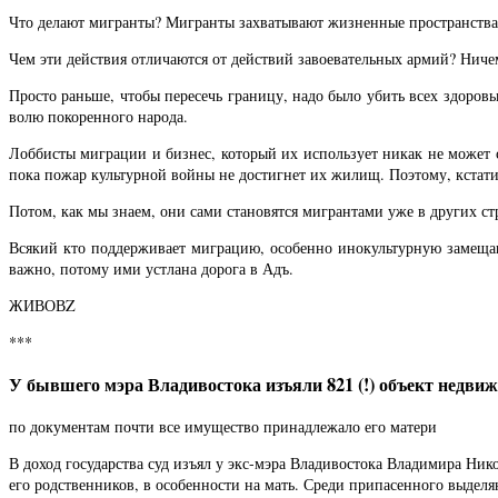
Что делают мигранты? Мигранты захватывают жизненные пространства,
Чем эти действия отличаются от действий завоевательных армий? Ниче
Просто раньше, чтобы пересечь границу, надо было убить всех здоров
волю покоренного народа.
Лоббисты миграции и бизнес, который их использует никак не может с
пока пожар культурной войны не достигнет их жилищ. Поэтому, кстати,
Потом, как мы знаем, они сами становятся мигрантами уже в других с
Всякий кто поддерживает миграцию, особенно инокультурную замещ
важно, потому ими устлана дорога в Адъ.
ЖИВОВZ
***
У бывшего мэра Владивостока изъяли 821 (!) объект недви
по документам почти все имущество принадлежало его матери
В доход государства суд изъял у экс-мэра Владивостока Владимира Ни
его родственников, в особенности на мать. Среди припасенного выде