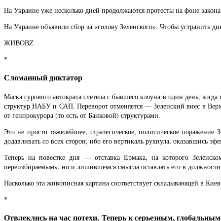
На Украине уже несколько дней продолжаются протесты на фоне закона
На Украине объявили сбор за «голову Зеленского». Чтобы устранить ди
ЖИВОВZ
*
Сломанный диктатор
Маска сурового автократа слетела с бывшего клоуна в один день, ког
структур НАБУ и САП. Переворот отменяется — Зеленский внес в Вер
от генпрокурора (то есть от Банковой) структурами.
Это не просто тяжелейшее, стратегическое, политическое поражение З
додавливать со всех сторон, ибо его вертикаль рухнула, оказавшись эф
Теперь на повестке дня — отставка Ермака, на которого Зеленско
переизбираемым», но и лишившемся смысла оставлять его в должности (
Насколько эта живописная картина соответствует складывающей в Кие
*
Отвлеклись на час потехи. Теперь к серьезным, глобальны