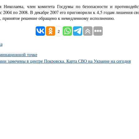
я Николаева, член комитета Госдумы по безопасности и противодей
с 2004 по 2008. В декабре 2007 его приговорили к 4,5 годам лишения с
а, принятое решение обращено к немедленному исполнению.
2
на
ьминационной точке
мии замечены в центре Покровска. Карта СВО на Украине на сегодня