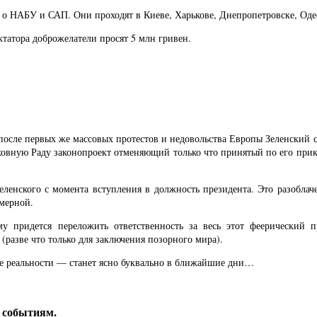
 о НАБУ и САП. Они проходят в Киеве, Харькове, Днепропетровске, Оде
ктатора доброжелатели просят 5 млн гривен.
да после первых же массовых протестов и недовольства Европы Зеленский
ховную Раду законопроект отменяющий только что принятый по его при
еленского с момента вступления в должность президента. Это разоблачен
емерной.
му придется переложить ответственность за весь этот феерический 
разве что только для заключения позорного мира).
ве реальности — станет ясно буквально в ближайшие дни…
м событиям.