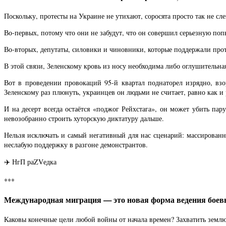
Поскольку, протесты на Украине не утихают, соросята просто так не сле
Во-первых, потому что они не забудут, что он совершил серьезную по
Во-вторых, депутаты, силовики и чиновники, которые поддержали прот
В этой связи, Зеленскому кровь из носу необходима либо оглушительн
Вот в проведении провокаций 95-й квартал поднаторел изрядно, вз
Зеленскому раз плюнуть, украинцев он людьми не считает, равно как и
И на десерт всегда остаётся «поджог Рейхстага», он может убить па
невозобранно строить хуторскую диктатуру дальше.
Нельзя исключать и самый негативный для нас сценарий: массирован
неслабую поддержку в разгоне демонстрантов.
✈️ НгП раZVедка
***
Международная миграция — это новая форма ведения боев
Каковы конечные цели любой войны от начала времен? Захватить земл