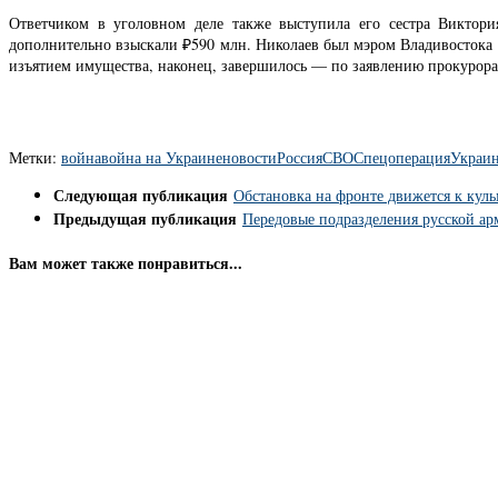
Ответчиком в уголовном деле также выступила его сестра Виктори
дополнительно взыскали ₽590 млн. Николаев был мэром Владивостока 
изъятием имущества, наконец, завершилось — по заявлению прокурор
Метки:
война
война на Украине
новости
Россия
СВО
Спецоперация
Украи
Следующая публикация
Обстановка на фронте движется к кул
Предыдущая публикация
Передовые подразделения русской ар
Вам может также понравиться...