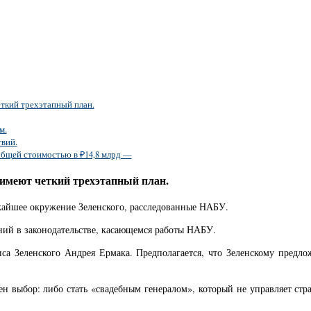
ткий трехэтапный план.
м.
вий.
общей стоимостью в ₽14,8 млрд —
имеют четкий трехэтапный план.
жайшее окружение Зеленского, расследованные НАБУ.
ений в законодательстве, касающемся работы НАБУ.
фиса Зеленского Андрея Ермака. Предполагается, что Зеленскому предл
ожен выбор: либо стать «свадебным генералом», который не управляет с