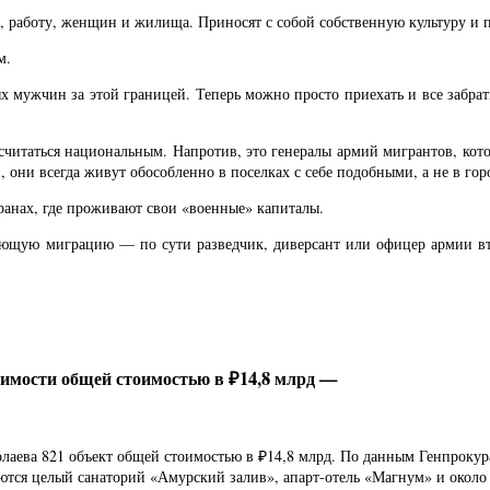
 работу, женщин и жилища. Приносят с собой собственную культуру и п
м.
ых мужчин за этой границей. Теперь можно просто приехать и все забра
читаться национальным. Напротив, это генералы армий мигрантов, кото
 они всегда живут обособленно в поселках с себе подобными, а не в го
транах, где проживают свои «военные» капиталы.
ающую миграцию — по сути разведчик, диверсант или офицер армии в
жимости общей стоимостью в ₽14,8 млрд —
колаева 821 объект общей стоимостью в ₽14,8 млрд. По данным Генпрок
ляются целый санаторий «Амурский залив», апарт-отель «Магнум» и окол