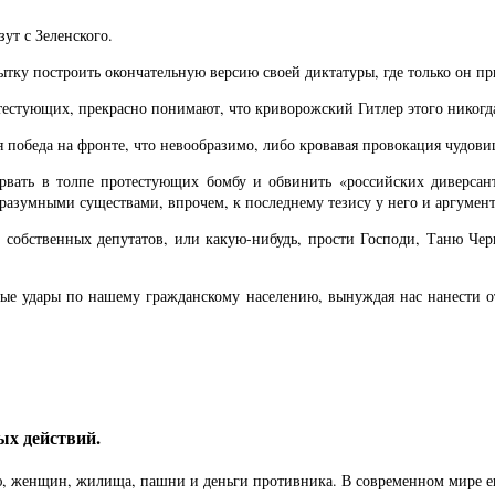
зут с Зеленского.
пытку построить окончательную версию своей диктатуры, где только он п
естующих, прекрасно понимают, что криворожский Гитлер этого никогда 
ая победа на фронте, что невообразимо, либо кровавая провокация чудов
орвать в толпе протестующих бомбу и обвинить «российских диверса
 разумными существами, впрочем, к последнему тезису у него и аргумент
ру собственных депутатов, или какую-нибудь, прости Господи, Таню Че
ные удары по нашему гражданскому населению, вынуждая нас нанести о
ых действий.
ю, женщин, жилища, пашни и деньги противника. В современном мире е