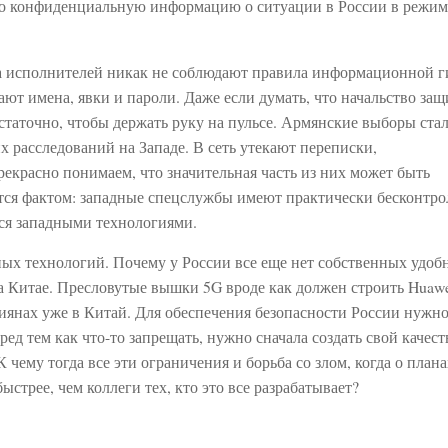
сто конфиденциальную информацию о ситуации в России в режим
да исполнителей никак не соблюдают правила информационной г
ют имена, явки и пароли. Даже если думать, что начальство за
статочно, чтобы держать руку на пульсе. Армянские выборы стал
х расследований на Западе. В сеть утекают переписки,
екрасно понимаем, что значительная часть из них может быть
ется фактом: западные спецслужбы имеют практически бесконтр
ся западными технологиями.
ных технологий. Почему у России все еще нет собственных удоб
 Китае. Пресловутые вышки 5G вроде как должен строить Huawe
янах уже в Китай. Для обеспечения безопасности России нужно
ред тем как что-то запрещать, нужно сначала создать свой качес
К чему тогда все эти ограничения и борьба со злом, когда о плана
ыстрее, чем коллеги тех, кто это все разрабатывает?