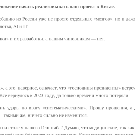
ложение начать реализовывать наш проект в Китае.
ребанию из России уже не просто отдельных «мозгов», но и даж
тья, AI и IT.
ки» и их разработки, а нашим чиновникам — нет.
, а это, наверное, означает, что «господины президенты» встреч
сё вернулось к 2023 году, да только времени много потеряли.
ать удары по врагу «систематическими». Прошу прощения, а 
— такими же, ничего сильно не изменится.
ы на столе у нашего Генштаба? Думаю, что медицинские, так как
вской ходьбой заняться в санатории. Кому заслужено, кому нет,