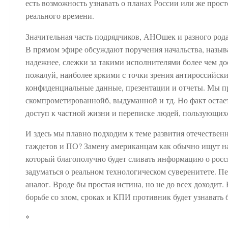
есть возможность узнавать о планах России или же про
реального времени.
Значительная часть подрядчиков, АНОшек и разного ро
В прямом эфире обсуждают поручения начальства, называ
надежнее, слежки за такими исполнителями более чем до
пожалуй, наиболее яркими с точки зрения антироссийски
конфиденциальные данные, презентации и отчеты. Мы пр
скомпрометированнойб, выдуманной и тд. Но факт оста
доступ к частной жизни и переписке людей, пользующих
И здесь мы плавно подходим к теме развития отечествен
гаждетов и ПО? Замену американцам как обычно ищут на
который благополучно будет сливать информацию о росси
задуматься о реальном технологическом суверенитете. Пе
аналог. Вроде бы простая истина, но не до всех доходит. 
борьбе со злом, сроках и КПИ противник будет узнавать б
*