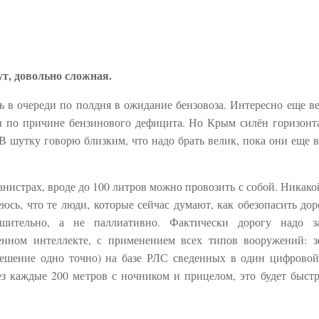
т, довольно сложная.
ь в очереди по полдня в ожидание бензовоза. Интересно еще ве
зы по причине бензинового дефицита. Но Крым силён горизон
. В шутку говорю близким, что надо брать велик, пока они еще в
канистрах, вроде до 100 литров можно провозить с собой. Никако
еюсь, что те люди, которые сейчас думают, как обезопасить до
шительно, а не паллиативно. Фактически дорогу надо з
нном интеллекте, с применением всех типов вооружений: 
решение одно точно) на базе РЛС сведенных в один цифровой
 каждые 200 метров с ночником и прицелом, это будет быстр