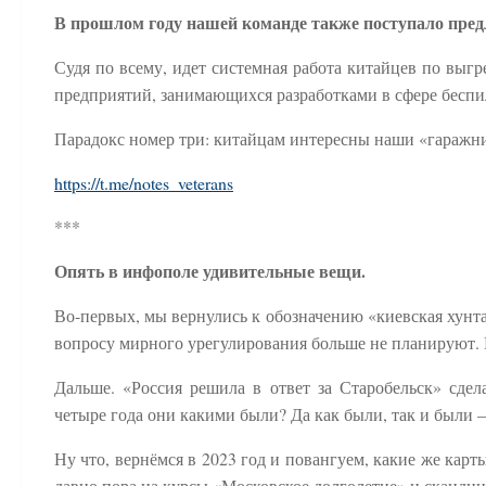
В прошлом году нашей команде также поступало пред
Судя по всему, идет системная работа китайцев по выг
предприятий, занимающихся разработками в сфере беспило
Парадокс номер три: китайцам интересны наши «гаражни
https://t.me/notes_veterans
***
Опять в инфополе удивительные вещи.
Во‑первых, мы вернулись к обозначению «киевская хунта»
вопросу мирного урегулирования больше не планируют. В
Дальше. «Россия решила в ответ за Старобельск» сдел
четыре года они какими были? Да как были, так и были 
Ну что, вернёмся в 2023 год и повангуем, какие же карт
давно пора на курсы «Московское долголетие» и скандина