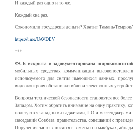
И каждый раз одно и то же.
Каждый ска раз.
Сэкономили государевы деньги? Хватит Тамань/Темрюк/
https://t.me/UAVDEV
***
ФСБ вскрыта и задокументирована широкомасштаб
мобильных средствах коммуникации высокопоставлен
используемого для снятия имеющихся данных, прослуш
видеоконтроля обстановки вблизи электронных устройст
Вопросы технической безопасности становятся все боле
Западом. Хотим обратить внимание на одну практику, к
пользуются западными гаджетами, ПО и мессенджерами в
(заседаний Совбеза, правительства, совещаний с презид
Поручения часто заносятся в заметки на макбуках, айпа