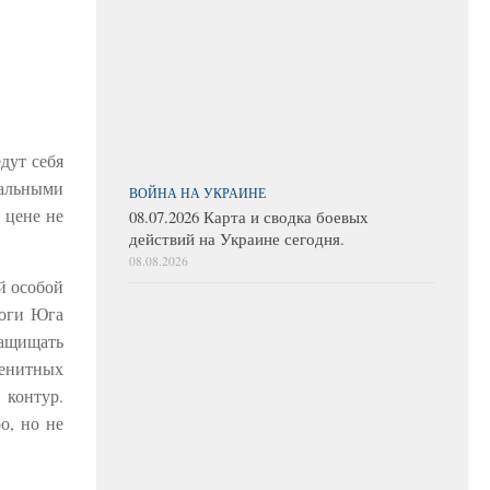
дут себя
тальными
ВОЙНА НА УКРАИНЕ
 цене не
08.07.2026 Карта и сводка боевых
действий на Украине сегодня.
08.08.2026
й особой
роги Юга
ащищать
зенитных
 контур.
о, но не