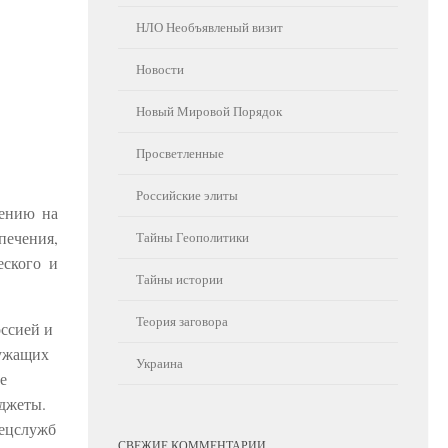
НЛО Необъявленый визит
Новости
Новый Мировой Порядок
Просветленные
Российские элиты
ению на
печения,
Тайны Геополитики
еского и
Тайны истории
Теория заговора
оссией и
лужащих
Украина
е
аджеты.
пецслужб
СВЕЖИЕ КОММЕНТАРИИ