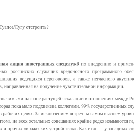
Туапсе/Лугу отстроить?
ная акция иностранных спецслужб
по внедрению и примен
ных российских служащих вредоносного программного обес
ивания ведущихся переговоров, а также негласного акустич
в, направленная на получение чувствительной информации.
е значимыми на фоне растущей эскалации в отношениях между Р
оторая пока мало подхвачена коллегами. 99% государственных с
 рабочих целях. За исключением встреч на самом высшем уровн
ентом), на всех остальных совещаниях крайне редко изымаются г
дах и прочих «вражеских устройствах». Как итог — у западных с