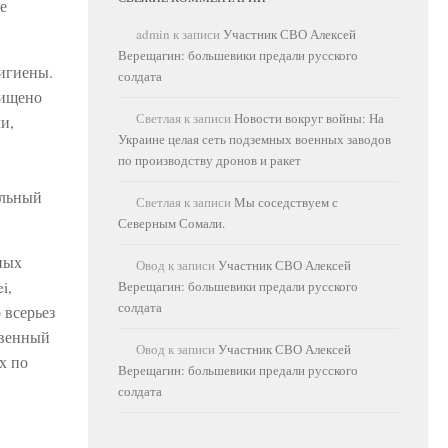
е
admin
к записи
Участник СВО Алексей
Верещагин: большевики предали русского
игиены.
солдата
щищено
Светлая
к записи
Новости вокруг войны: На
и,
Украине целая сеть подземных военных заводов
по производству дронов и ракет
ольный
Светлая
к записи
Мы соседствуем с
Северным Сомали.
ных
Овод
к записи
Участник СВО Алексей
i,
Верещагин: большевики предали русского
солдата
 всерьез
твенный
Овод
к записи
Участник СВО Алексей
х по
Верещагин: большевики предали русского
солдата