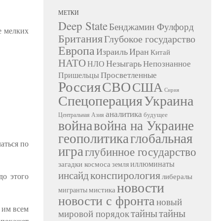
МЕТКИ
Deep State
Бенджамин Фулфорд
е мелких
Британия
Глубокое государство
Европа
Израиль
Иран
Китай
НАТО
Незыгарь
Непознанное
НЛО
Просветленные
Пришельцы
Россия
СВО
США
Сирия
Украина
Спецоперация
аналитика
будущее
Центральная Азия
война
война на Украине
геополитика
глобальная
аться по
игра
глубинное государство
иллюминаты
загадки космоса
земля
конспирология
инсайд
до этого
либералы
новости
мистика
мигранты
новости с фронта
новый
 им всем
тайны
тайны
мировой порядок
 покажет