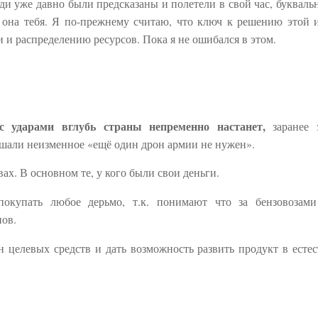
и уже давно были предсказаны и полетели в свой час, буквальн
 она тебя. Я по-прежнему считаю, что ключ к решению этой 
и распределению ресурсов. Пока я не ошибался в этом.
 ударами вглубь страны непременно настанет,
заранее 
ышали неизменное «ещё один дрон армии не нужен».
ах. В основном те, у кого были свои деньги.
купать любое дерьмо, т.к. понимают что за бензовозами
нов.
лн целевых средств и дать возможность развить продукт в есте