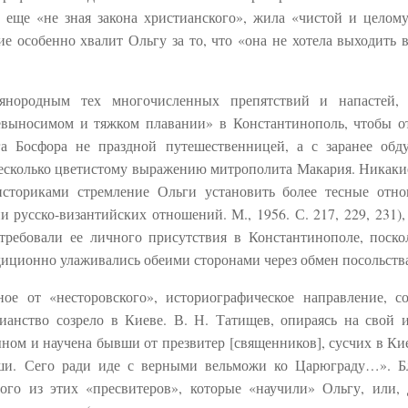
, еще «не зная закона христианского», жила «чистой и целом
е особенно хвалит Ольгу за то, что «она не хотела выходить 
янородным тех многочисленных препятствий и напастей, 
евыносимом и тяжком плавании» в Константинополь, чтобы о
га Босфора не праздной путешественницей, а с заранее об
 несколько цветистому выражению митрополита Макария. Никаки
историками стремление Ольги установить более тесные отн
и русско-византийских отношений. М., 1956. С. 217, 229, 231),
требовали ее личного присутствия в Константинополе, поско
иционно улаживались обеими сторонами через обмен посольств
ное от «несторовского», историографическое направление, с
ианство созрело в Киеве. В. Н. Татищев, опираясь на свой 
ыном и научена бывши от презвитер [священников], сусчих в Кие
аши. Сего ради иде с верными вельможи ко Царюграду…». Б
го из этих «пресвитеров», которые «научили» Ольгу, или,