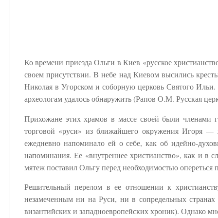
Ко времени приезда Ольги в Киев «русское христианство
своем присутствии. В небе над Киевом высились крест
Николая в Угорском и соборную церковь Святого Ильи. 
археологам удалось обнаружить (Рапов О.М. Русская церко
Прихожане этих храмов в массе своей были членами г
торговой «руси» из ближайшего окружения Игоря — 
ежедневно напоминало ей о себе, как об идейно-духов
напоминания. Ее «внутреннее христианство», как и в с
мятеж поставил Ольгу перед необходимостью опереться п
Решительный перелом в ее отношении к христианств
незамеченным ни на Руси, ни в сопредельных странах 
византийских и западноевропейских хроник). Однако мно