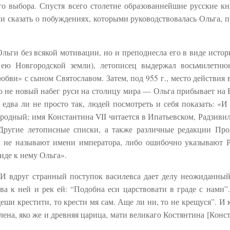
о выбора. Спустя всего столетие образованнейшие русские к
и сказать о побуждениях, которыми руководствовалась Ольга, 
льги без всякой мотивации, но и преподнесла его в виде истор
 ею Новгородской земли), летописец выдержал восьмилетню
бви» с сыном Святославом. Затем, под 955 г., место действия 
то не новый набег руси на столицу мира — Ольга прибывает на 
 едва ли не просто так, людей посмотреть и себя показать: «И 
ородный; имя Константина VII читается в Ипатьевском, Радзиви
Другие летописные списки, а также различные редакции Пр
 не называют имени императора, либо ошибочно указывают Р
иде к нему Ольга».
. И вдруг странный поступок василевса дает делу неожиданный
ова к ней и рек ей: “Подобна еси царствовати в граде с нами”
еши крестити, то крести мя сам. Аще ли ни, то не крещуся”. И 
ена, яко же и древняя царица, мати великаго Костянтина [Конст