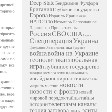
Deep State
Бенджамин Фулфорд
удренной
Британия
Глубокое государство
вторично
Европа
Израиль
Иран
Китай
НАТО
Незыгарь
Непознанное
НЛО
Просветленные
Пришельцы
которые
Россия
СВО
США
тбросить
Сирия
Украина
Спецоперация
думанным
е другие
аналитика
будущее
Центральная Азия
война
война на Украине
ошения с
геополитика
глобальная
 сами по
игра
глубинное государство
льку все
ами.
иллюминаты
загадки космоса
земля
конспирология
инсайд
либералы
охранило
новости
мистика
мигранты
источник
новости с фронта
новый
ве, вере
тайны
тайны
мировой порядок
лагодаря
телеграмм каналы
истории
 другими
элиты
теория заговора
элита