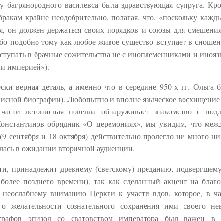
 у багрянородного василевса была здравствующая супруга. Кро
бракам крайне неодобрительно, полагая, что, «поскольку кажд
я, он должен держаться своих порядков и союзы для смешени
Ибо подобно тому как любое живое существо вступает в сношен
вступать в брачные сожительства не с иноплеменниками и иноя
ии империей»).
и верная деталь, а именно что в середине 950-х гг. Ольга 
писной биографии). Любопытно и вполне языческое восхищение 
 части летописная новелла обнаруживает знакомство с под
Константинов обрядник «О церемониях», мы увидим, что меж
(9 сентября и 18 октября) действительно пролегло ни много ни
илась в ожидании вторичной аудиенции.
сти, принадлежит древнему (светскому) преданию, подвергшему
е более позднего времени), так как сделанный акцент на благ
неослабному вниманию Церкви к участи вдов, которое, в ча
о желательности сознательного сохранения ими своего не
графов эпизод со сватовством императора был важен в к