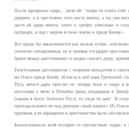
После крещения «царь… рече ей: “хощю тя пояти собе ж
дщерею, а в хрестеянех того несть закона, а ты сам вес
дасть ей дары многи, злато и сребро, паволоки и с
патриарх, и иде с миром в свою землю и приде Киеву».
Все вроде бы заканчивается как нельзя лучше: «поганая
(попутно обнаруживая, не в пример государю христианс
браки между крестниками) и заодно спасает душу, приня
Разительным диссонансом с озорным анекдотом о сватов
же Ольга приде Киеву. И посла к ней царь Гречьский, гла
Русь, многи дары прислю ти: челядь, воск и скору и
постоиши у мене в Почайне [река, впадавшая в Днепр 
[гавань в бухте Золотого Рога], то тогда ти дам”. И от
проходила вовсе не под девизом «знай наших». Из Ольги
приемом, а ее обращение в христианство было обставле
Баснословность всей истории со сватовством «царя» к 