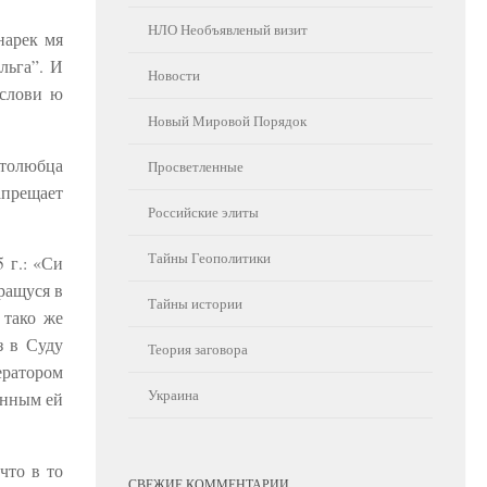
НЛО Необъявленый визит
нарек мя
льга”. И
Новости
ослови ю
Новый Мировой Порядок
столюбца
Просветленные
апрещает
Российские элиты
Тайны Геополитики
 г.: «Си
вращуся в
Тайны истории
 тако же
з в Суду
Теория заговора
ератором
Украина
анным ей
что в то
СВЕЖИЕ КОММЕНТАРИИ