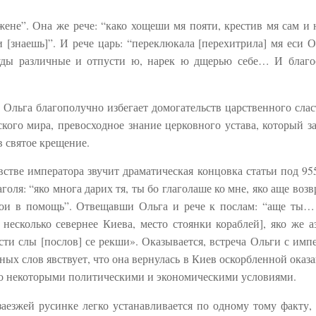
ене”. Она же рече: “како хощеши мя пояти, крестив мя сам и 
и [знаешь]”. И рече царь: “переклюкала [перехитрила] мя еси О
осуды различные и отпусти ю, нарек ю дщерью себе… И благ
» Ольга благополучно избегает домогательств царственного сла
кого мира, превосходное знание церковного устава, который з
в святое крещение.
стве императора звучит драматическая концовка статьи под 955
голя: “яко многа дарих тя, ты бо глаголаше ко мне, яко аще воз
 вои в помощь”. Отвещавши Ольга и рече к послам: “аще ты…
несколько севернее Киева, место стоянки кораблей], яко же а
пусти слы [послов] се рекши». Оказывается, встреча Ольги с имп
ных слов явствует, что она вернулась в Киев оскорбленной оказ
но некоторыми политическими и экономическими условиями.
заезжей русинке легко устанавливается по одному тому факту, 