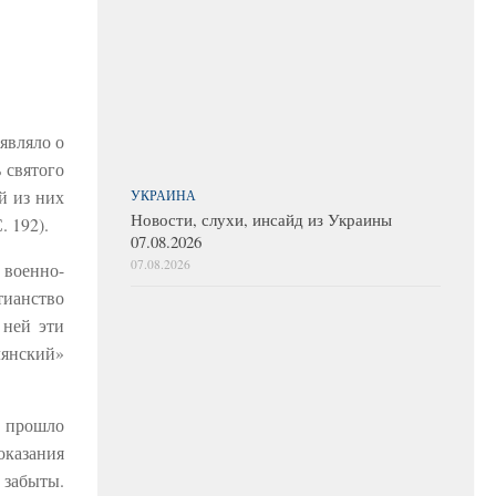
являло о
 святого
й из них
УКРАИНА
Новости, слухи, инсайд из Украины
. 192).
07.08.2026
07.08.2026
 военно-
тианство
 ней эти
лянский»
е прошло
оказания
 забыты.