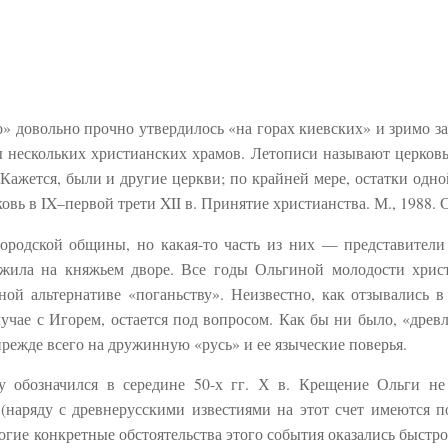
» довольно прочно утвердилось «на горах киевских» и зримо за
ы нескольких христианских храмов. Летописи называют церковь
Кажется, были и другие церкви; по крайней мере, остатки одно
вь в IX–первой трети XII в. Принятие христианства. М., 1988. С
ородской общины, но какая-то часть из них — представители
жила на княжьем дворе. Все годы Ольгиной молодости хрис
ной альтернативе «поганьству». Неизвестно, как отзывались в
лучае с Игорем, остается под вопросом. Как бы ни было, «древ
режде всего на дружинную «русь» и ее языческие поверья.
у обозначился в середине 50-х гг. Х в. Крещение Ольги н
(наряду с древнерусскими известиями на этот счет имеются п
гие конкретные обстоятельства этого события оказались быстро