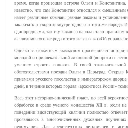
время, когда произошла встреча Ольги и Константина,
известно, что сам Константин относился к смешанным 
имеет различные обычаи, разные законы и установлени
заключать и творить внутри одного и того же народа. 
единородными, так и у каждого народа стало правилом 
а с людьми того же рода и того же языка» («Об управлен
Однако за сюжетным вымыслом просвечивает историческ
молодой и привлекательной женщиной (вопреки ее лето
умением строить «клюки». В своей заключительной
обстоятельствами поездки Ольги в Царьград. Открыв 
приемами русского посольства в императорском дворце 
дней, в течение которых гордая «архонтисса Росии» том
Весь этот историко-эпический пласт, по всей вероятно
обработке в среде ученого монашества XII в. (если н
поведении вдовствующей княгини полностью отвечает 
проявлялось в многочисленных духовных поучениях 
целомудрия. Для древнерусских летописцев и агио