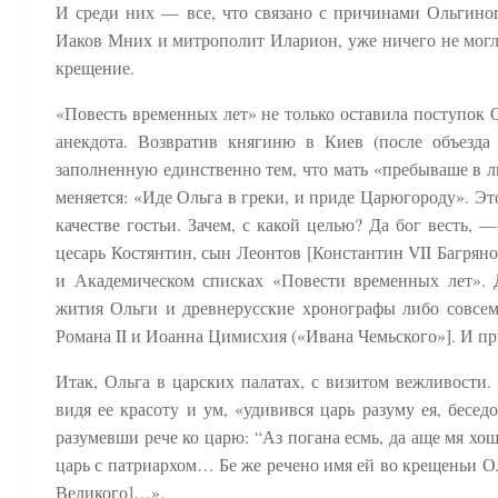
И среди них — все, что связано с причинами Ольгиног
Иаков Мних и митрополит Иларион, уже ничего не могл
крещение.
«Повесть временных лет» не только оставила поступок О
анекдота. Возвратив княгиню в Киев (после объезда
заполненную единственно тем, что мать «пребываше в лю
меняется: «Иде Ольга в греки, и приде Царюгороду». Э
качестве гостьи. Зачем, с какой целью? Да бог весть, —
цесарь Костянтин, сын Леонтов [Константин VII Багрян
и Академическом списках «Повести временных лет». 
жития Ольги и древнерусские хронографы либо совсем
Романа II и Иоанна Цимисхия («Ивана Чемьского»]. И пр
Итак, Ольга в царских палатах, с визитом вежливости
видя ее красоту и ум, «удивився царь разуму ея, бесед
разумевши рече ко царю: “Аз погана есмь, да аще мя хощ
царь с патриархом… Бе же речено имя ей во крещеньи Ол
Великого]…».