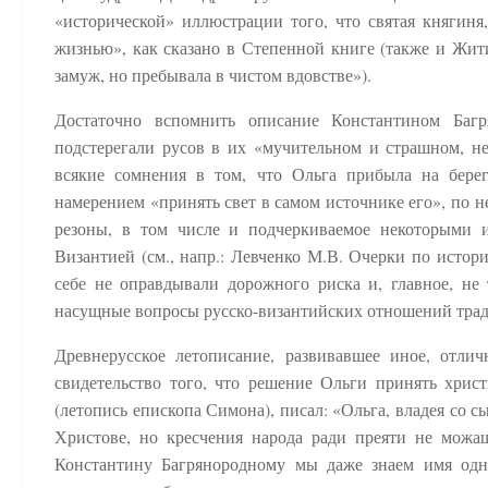
«исторической» иллюстрации того, что святая княгиня
жизнью», как сказано в Степенной книге (также и Жити
замуж, но пребывала в чистом вдовстве»).
Достаточно вспомнить описание Константином Багр
подстерегали русов в их «мучительном и страшном, н
всякие сомнения в том, что Ольга прибыла на бере
намерением «принять свет в самом источнике его», по
резоны, в том числе и подчеркиваемое некоторыми 
Византией (см., напр.: Левченко М.В. Очерки по истори
себе не оправдывали дорожного риска и, главное, не 
насущные вопросы русско-византийских отношений трад
Древнерусское летописание, развивавшее иное, отлич
свидетельство того, что решение Ольги принять христ
(летопись епископа Симона), писал: «Ольга, владея со с
Христове, но кресчения народа ради преяти не мож
Константину Багрянородному мы даже знаем имя одно