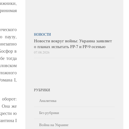
нижники,
принимая
ического
НОВОСТИ
ю паузу,
Новости вокруг войны: Украина заявляет
внезапно
о планах испытать FP-7 и FP-9 осенью
Босфор в
07.08.2026
бе тогда
лловском
оложного
омана I,
РУБРИКИ
 оборот:
Аналитика
. Она же
Без рубрики
крести ю
антина I
Война на Украине