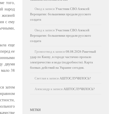
ме того,
ый народ
Овод
к записи
Участник СВО Алексей
Верещагин: большевики предали русского
я жизней
солдата
ия с ему
зычными,
Овод
к записи
Участник СВО Алексей
Верещагин: большевики предали русского
солдата
была еще
перед ее
Громоотвод
к записи
08.08.2026 Ракетный
удар по Киеву, в городе частично пропало
линными
электричество и вода (подробности). Карта
ду двумя
боевых действий на Украине сегодня.
 мало 38
Светлая
к записи
АШТОСЛУЧИЛОСЬ?
ся затем
Александр
к записи
АШТОСЛУЧИЛОСЬ?
онравном
стности,
вольного
МЕТКИ
ачестве