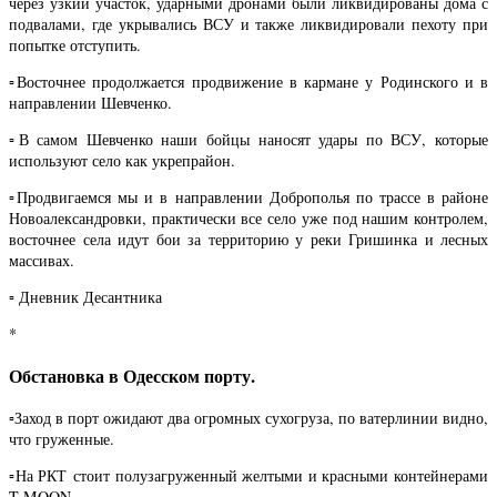
через узкий участок, ударными дронами были ликвидированы дома с
подвалами, где укрывались ВСУ и также ликвидировали пехоту при
попытке отступить.
▫️Восточнее продолжается продвижение в кармане у Родинского и в
направлении Шевченко.
▫️В самом Шевченко наши бойцы наносят удары по ВСУ, которые
используют село как укрепрайон.
▫️Продвигаемся мы и в направлении Доброполья по трассе в районе
Новоалександровки, практически все село уже под нашим контролем,
восточнее села идут бои за территорию у реки Гришинка и лесных
массивах.
▫️ Дневник Десантника
*
Обстановка в Одесском порту.
▫️Заход в порт ожидают два огромных сухогруза, по ватерлинии видно,
что груженные.
▫️На РКТ стоит полузагруженный желтыми и красными контейнерами
T MOON.