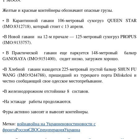
Желтые и красные контейнеры обозначают опасные грузы.
▫️В Карантинной гавани 106-метровый сухогруз QUEEN STAR
(IMO:8312718), который стоит с 13 апреля.
▫️В Новой гавани на 12-м причале — 125-метровый сухогруз PROPUS
(IMO:9133757).
▫️В Практической гавани еще паркуется 148-метровый балкер
GANOSAYA (IMO:9151400), сидит низко, загружен хорошо.
▫️В Хлебной гавани находится 225-метровый пустой балкер SHUN FU
WANG (IMO:9244788), пришедший из турецкого порта Diliskelesi и
честно сообщающий свое одесское местопребывание.
▫️В железнодорожном отстойнике 8 составов.
▫️На эстакаде работы продолжаются.
Фуры активно завозят и вывозят контейнеры.
Метки:
война
война на Украине
новости
новости с
фронта
Россия
СВО
Спецоперация
Украина