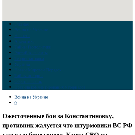
Главная
Война на Украине
Новости
Аналитика
Тайны Геополитики
Российские элиты
Теория заговора
Украина
Новый Мировой Порядок
Тайны истории
Обратная связь
Правила комментирования материалов
Война на Украине
0
Ожесточенные бои за Константиновку,
противник жалуется что штурмовики ВС РФ
уже в глубине города. Карта СВО на