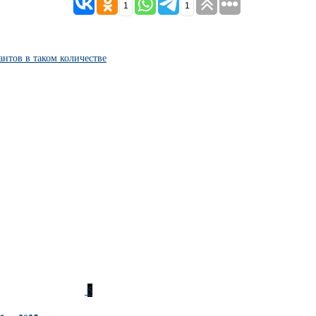
1
1
антов в таком количестве
5