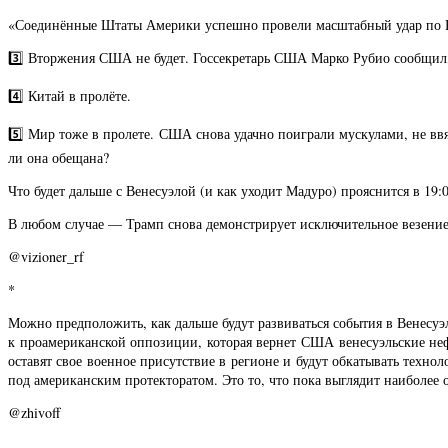
«Соединённые Штаты Америки успешно провели масштабный удар по Вен
3️⃣ Вторжения США не будет. Госсекретарь США Марко Рубио сообщил,
4️⃣ Китай в пролёте.
5️⃣ Мир тоже в пролете. США снова удачно поиграли мускулами, не вв
ли она обещана?
Что будет дальше с Венесуэлой (и как уходит Мадуро) прояснится в 19:
В любом случае — Трамп снова демонстрирует исключительное везение. 
@vizioner_rf
*
Можно предположить, как дальше будут развиваться события в Венесуэл
к проамериканской оппозиции, которая вернет США венесуэльские не
оставят свое военное присутствие в регионе и будут обкатывать техн
под американским протекторатом. Это то, что пока выглядит наиболее
@zhivoff