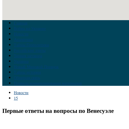
Главная
Война на Украине
Новости
Аналитика
Тайны Геополитики
Российские элиты
Теория заговора
Украина
Новый Мировой Порядок
Тайны истории
Обратная связь
Правила комментирования материалов
Новости
15
Первые ответы на вопросы по Венесуэле