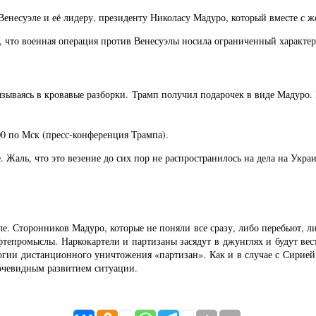
есуэле и её лидеру, президенту Николасу Мадуро, который вместе с же
 что военная операция против Венесуэлы носила ограниченный характер
язываясь в кровавые разборки. Трамп получил подарочек в виде Мадуро. 
00 по Мск (пресс-конференция Трампа).
Жаль, что это везение до сих пор не распространилось на дела на Украи
е. Сторонников Мадуро, которые не поняли все сразу, либо перебьют, ли
фтепромыслы. Наркокартели и партизаны засядут в джунглях и будут ве
ологии дистанционного уничтожения «партизан». Как и в случае с Сирией
 очевидным развитием ситуации.