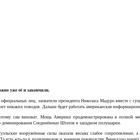
жно уже её и закончили.
х официальных лиц, захватили президента Николаса Мадуро вместе с су
нет никаких поводов. Дальше будет работать американская информацион
этому сам виноват. Мощь Америки продемонстрирована в полной мере
ого доминирования Соединённых Штатов в западном полушарии.
есуэльские вооружённые силы оказали весьма слабое сопротивление, 
 То есть кто-то в политическом и военном руководстве Венесуэлы пошё