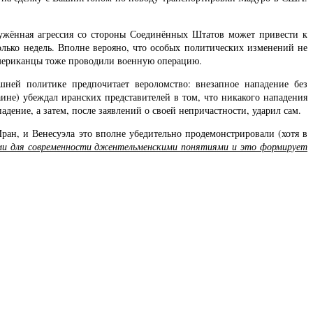
оружённая агрессия со стороны Соединённых Штатов может привести к
лько недель. Вполне верояно, что особых политических изменений не
 американцы тоже проводили военную операцию.
ей политике предпочитает вероломство: внезапное нападение без
ине) убеждал иранских представителей в том, что никакого нападения
адение, а затем, после заявлений о своей непричастности, ударил сам.
ан, и Венесуэла это вполне убедительно продемонстрировали (хотя в
ими для современности джентельменскими понятиями и это формирует