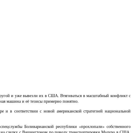
пругой и уже вывезли их в США. Втягиваться в масштабный конфликт с
ная машина и её тезисы примерно понятно.
 и в соответствии с новой американской стратегией национальной
а спецслужбы Боливарианской республики «прохлопали» собственного
л на сделку с Вашингтоном по поводу транспортировки Мадуро в США.