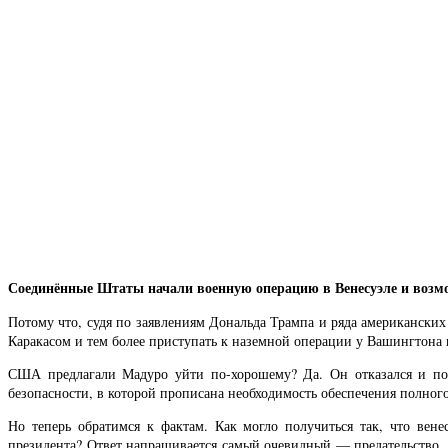
Соединённые Штаты начали военную операцию в Венесуэле и возмо
Потому что, судя по заявлениям Дональда Трампа и ряда американски
Каракасом и тем более приступать к наземной операции у Вашингтона 
США предлагали Мадуро уйти по-хорошему? Да. Он отказался и по
безопасности, в которой прописана необходимость обеспечения полн
Но теперь обратимся к фактам. Как могло получиться так, что вен
президента? Ответ напрашивается самый очевидный — предательство.