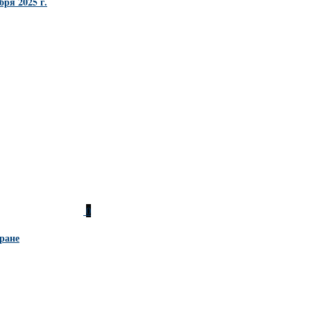
ря 2025 г.
0
ране