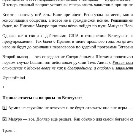
И теперь главный вопрос: устоит ли теперь власть чавистов в принципе
Кстати, шансы у неё есть. Вице-президент Венесуэлы на месте, мин
консолидации общества, а вовсе не к гражданской войне. Решающими
будет, но Николас Мадуро при этом чётко пойдёт по пути Мануэля Нор
Однако же в связи с действиями США в отношении Венесуэлы нап
предупреждения. Так было с Ираном в июне прошлого года, когда аме
него не будет до окончания переговоров по ядерной программе Тегерана
Второй вывод — это определение Соединёнными Штатами политическог
первом случае Вашингтон действовал руками Тель-Авива).
Россия по
отношение к Москве вовсе не как к благородному, а слабому и зациклен
@pintofmind
*
Первые ответы на вопросы по Венесуэле:
1️⃣ Армия не случайно не отвечает и не будет отвечать: она вне игры — в
2️⃣ Мадуро — всё. Доллар ещё решает. Как обычно для самой богатой
Трамп: