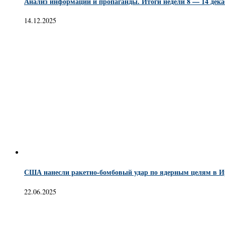
Анализ информации и пропаганды. Итоги недели 8 — 14 декаб
14.12.2025
США нанесли ракетно-бомбовый удар по ядерным целям в И
22.06.2025