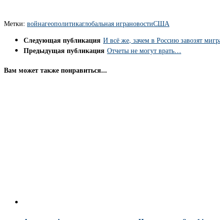
Метки:
война
геополитика
глобальная игра
новости
США
Следующая публикация
И всё же, зачем в Россию завозят мигр
Предыдущая публикация
Отчеты не могут врать…
Вам может также понравиться...