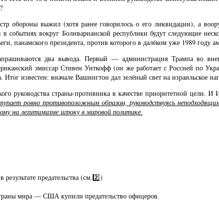
?
истр обороны выжил (хотя ранее говорилось о его ликвидации), а во
 в событиях вокруг Боливарианской республики будут следующие неско
ьеги, панамского президента, против которого в далёком уже 1989 году
рашиваются два вывода. Первый — администрация Трампа во внешн
риканский эмиссар Стивен Уиткофф (он же работает с Россией по Укра
. Итог известен: вначале Вашингтон дал зелёный свет на израильское нап
о руководства страны-противника в качестве приоритетной цели. И Ир
ступает ровно противоположным образом, руководствуясь неподходящ
ному на легитимизме игроку в мировой политике.
 результате предательства (см.2️⃣)
 страны мира — США купили предательство офицеров.