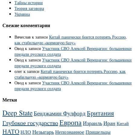
Тайны истории
Теория заговора
Украина
Свежие комментарии
Вячеслав
к записи
Китай панически боится потерять Россию,
как стабильную «кормовую базу»
Овод
к записи
Участник СВО Алексей Верещагин: большевики
предали русского солдата
Овод
к записи
Участник СВО Алексей Верещагин: большевики
предали русского солдата
олег
к записи
Китай панически боится потерять Россию, как
стабильную «кормовую базу»
Овод
к записи
Участник СВО Алексей Верещагин: большевики
предали русского солдата
Метки
Deep State
Британия
Бенджамин Фулфорд
Европа
Глубокое государство
Израиль
Иран
Китай
НАТО
Незыгарь
Непознанное
НЛО
Пришельцы