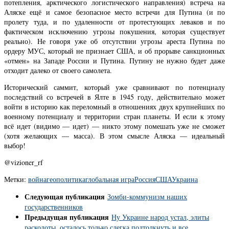
потепления, арктического логистического направления) встреча на
Аляске ещё и самое безопасное место встречи для Путина (и по
пролету туда, и по удаленности от протестующих леваков и по
фактическом исключению угрозы покушения, которая существует
реально). Не говоря уже об отсутствии угрозы ареста Путина по
ордеру МУС, который не признает США, и об прорыве санкционных
«отмен» на Западе России и Путина. Путину не нужно будет даже
отходит далеко от своего самолета.
Исторический саммит, который уже сравнивают по потенциалу
последствий со встречей в Ялте в 1945 году, действительно может
войти в историю как переломный в отношениях двух крупнейших по
военному потенциалу и территории стран планеты. И если к этому
всё идет (видимо — идет) — никто этому помешать уже не сможет
(хотя желающих — масса). В этом смысле Аляска — идеальный
выбор!
@vizioner_rf
Метки:
война
геополитика
глобальная игра
Россия
США
Украина
Следующая публикация
Зомби-коммунизм наших
государственников
Предыдущая публикация
Ну Украине народ устал, элиты
расколоты, осталось только слегка подтолкнуть и все