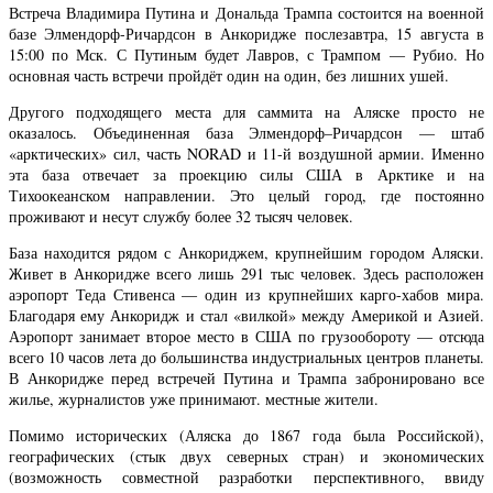
Встреча Владимира Путина и Дональда Трампа состоится на военной
базе Элмендорф-Ричардсон в Анкоридже послезавтра, 15 августа в
15:00 по Мск. С Путиным будет Лавров, с Трампом — Рубио. Но
основная часть встречи пройдёт один на один, без лишних ушей.
Другого подходящего места для саммита на Аляске просто не
оказалось. Объединенная база Элмендорф–Ричардсон — штаб
«арктических» сил, часть NORAD и 11-й воздушной армии. Именно
эта база отвечает за проекцию силы США в Арктике и на
Тихоокеанском направлении. Это целый город, где постоянно
проживают и несут службу более 32 тысяч человек.
База находится рядом с Анкориджем, крупнейшим городом Аляски.
Живет в Анкоридже всего лишь 291 тыс человек. Здесь расположен
аэропорт Теда Стивенса — один из крупнейших карго-хабов мира.
Благодаря ему Анкоридж и стал «вилкой» между Америкой и Азией.
Аэропорт занимает второе место в США по грузообороту — отсюда
всего 10 часов лета до большинства индустриальных центров планеты.
В Анкоридже перед встречей Путина и Трампа забронировано все
жилье, журналистов уже принимают. местные жители.
Помимо исторических (Аляска до 1867 года была Российской),
географических (стык двух северных стран) и экономических
(возможность совместной разработки перспективного, ввиду