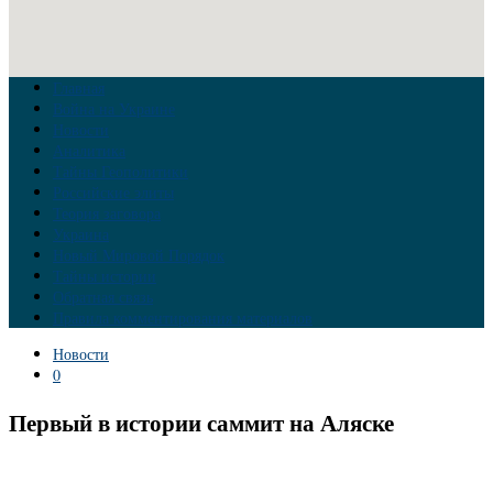
Главная
Война на Украине
Новости
Аналитика
Тайны Геополитики
Российские элиты
Теория заговора
Украина
Новый Мировой Порядок
Тайны истории
Обратная связь
Правила комментирования материалов
Новости
0
Первый в истории саммит на Аляске