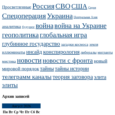
Россия
СВО
США
Просветленные
Сирия
Украина
Спецоперация
Центральная Азия
война
война на Украине
аналитика
будущее
геополитика
глобальная игра
глубинное государство
загадки космоса
земля
конспирология
инсайд
иллюминаты
либералы
мигранты
новости
новости с фронта
новый
мистика
тайны
тайны истории
мировой порядок
телеграмм каналы
теория заговора
элита
элиты
Архив записей
Август 2026
Пн
Вт
Ср
Чт
Пт
Сб
Вс