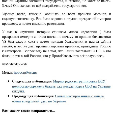
полной картины состояния государства, и главное, не хотел ее иметь.
Зачем? Оно же как-то всё колдыбается, государство это.
Удобнее всего, конечно, обвинять во всем происки масонов и
гадящую англичанку. Все было хорошо в стране, прекрасной империи
прошлого, а потом внезапно революция.
У нас в изучении истории слишком много идеологии ( была
прекрасная империя а потом внезапно почему-то пришли большевики
VS был ужас и соха а потом пришли большевики и настал рай на
земле), и это не дает проанализировать причины, приведшие Россию
к катастрофе. Вопрос ведь не в том, что Ленин возглавил СССР. А что
было не так в той России, что у ПротоНавального всё получилось.
@MedvedevVesti
Метки:
новости
Россия
Следующая публикация
Мирноградская группировка ВСУ
полностью окружена бежать уже некуда. Карта СВО на Украине
сегодня.
Предыдущая публикация
Самый массированный с начала
осени воздушный удар по Украине
Вам может также понравиться...