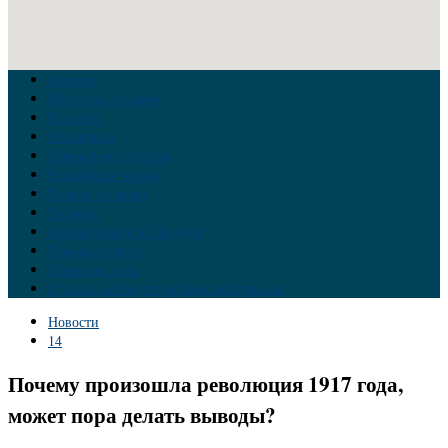
Главная
Война на Украине
Новости
Аналитика
Тайны Геополитики
Российские элиты
Теория заговора
Украина
Новый Мировой Порядок
Тайны истории
Обратная связь
Правила комментирования материалов
Новости
14
Почему произошла революция 1917 года,
может пора делать выводы?