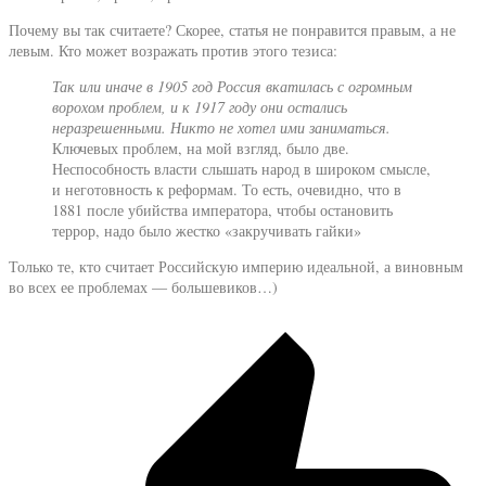
Почему вы так считаете? Скорее, статья не понравится правым, а не
левым. Кто может возражать против этого тезиса:
Так или иначе в 1905 год Россия вкатилась с огромным
ворохом проблем, и к 1917 году они остались
неразрешенными. Никто не хотел ими заниматься.
Ключевых проблем, на мой взгляд, было две.
Неспособность власти слышать народ в широком смысле,
и неготовность к реформам. То есть, очевидно, что в
1881 после убийства императора, чтобы остановить
террор, надо было жестко «закручивать гайки»
Только те, кто считает Российскую империю идеальной, а виновным
во всех ее проблемах — большевиков…)