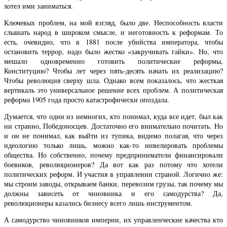
хотел ими заниматься.
Ключевых проблем, на мой взгляд, было две. Неспособность власти
слышать народ в широком смысле, и неготовность к реформам. То
есть, очевидно, что в 1881 после убийства императора, чтобы
остановить террор, надо было жестко «закручивать гайки». Но, что
мешало одновременно готовить политические реформы,
Конституцию? Чтобы лет через пять-десять начать их реализацию?
Чтобы революция сверху шла. Однако всем показалось, что жесткая
вертикаль это универсальное решение всех проблем. А политическая
реформа 1905 года просто катастрофически опоздала.
Думается, что один из немногих, кто понимал, куда все идет, был как
ни странно, Победоносцев. Достаточно его внимательно почитать. Но
и он не понимал, как выйти из тупика, видимо полагая, что через
идеологию только лишь, можно как-то нивелировать проблемы
общества. Но собственно, почему предприниматели финансировали
боевиков, революционеров? Да вот как раз потому что хотели
политических реформ. И участия в управлении страной. Логично же:
мы строим заводы, открываем банки, перевозим грузы, так почему мы
должны зависеть от чиновника и его самодурства? Да,
революционеры казались бизнесу всего лишь инструментом.
А самодурство чиновников империи, их управленческие качества кто