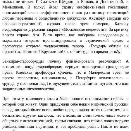
только не пинал. И Салтыков-Щедрин, и Катков, и Достоевский, и
Меньшиков. И толку? Жрал страну неэффективный госаппарат,
понимающий свою неэффективность и как раз потому тормозящий
любые перемены и общественную дискуссию. Аксакову закрыли его
правоконсервативный журнал после трех номеров, Каткову
неоднократно угрожали закрыть «Московские ведомости». За критику
власти справа. Ага. В то время, как либералы, народовольцы и
марксисты открыто пропагандировали в студенческой среде, а
профессура открыто поддерживала террор. «Государь обязан их
простить». Помните? Крутили гайки, но не туда, и сорвали резьбу.
Банкиры-старообрядцы почему финансировали революцию? А
вспомните, когда старообрядцам вернули полноценно гражданские
права. Киевская профессура кричала, что в Малороссии зреет не
просто сепаратизм, национализм, в Петербурге отмахивались –
ерунда, у нас полки над Гиндукушем стоят, англичан пугают, что нам
задрипанные интеллигентики.
При этом у правящего класса было полное непонимание страны, в
которой они живут. Одни придумали себе некий мифический русский
народ, который более всего любит царя, а народ хотел просто земли и
бесплатно. Другим казалось, что с позиции силы только лишь можно
общаться с интеллигенцией, третьи считали, что сейчас ловко порулят
революционными партиями, и все проблемы решат. Никто не имел