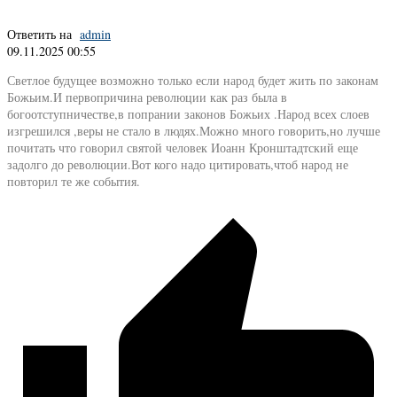
Ответить на
admin
09.11.2025 00:55
Светлое будущее возможно только если народ будет жить по законам
Божьим.И первопричина революции как раз была в
богоотступничестве,в попрании законов Божьих .Народ всех слоев
изгрешился ,веры не стало в людях.Можно много говорить,но лучше
почитать что говорил святой человек Иоанн Кронштадтский еще
задолго до революции.Вот кого надо цитировать,чтоб народ не
повторил те же события.