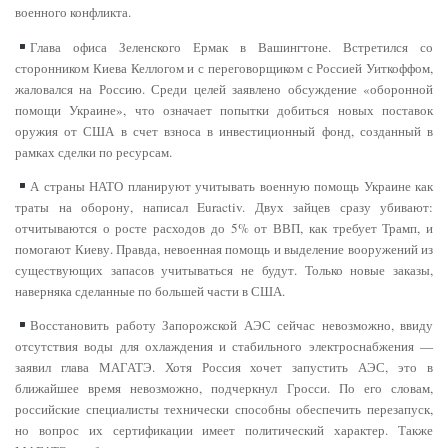
военного конфликта.
Глава офиса Зеленского Ермак в Вашингтоне. Встретился со
сторонником Киева Келлогом и с переговорщиком с Россией Уиткоффом,
жаловался на Россию. Среди целей заявлено обсуждение «оборонной
помощи Украине», что означает попытки добиться новых поставок
оружия от США в счет взноса в инвестиционный фонд, созданный в
рамках сделки по ресурсам.
А страны НАТО планируют учитывать военную помощь Украине как
траты на оборону, написал Euractiv. Двух зайцев сразу убивают:
отчитываются о росте расходов до 5% от ВВП, как требует Трамп, и
помогают Киеву. Правда, невоенная помощь и выделение вооружений из
существующих запасов учитываться не будут. Только новые заказы,
наверняка сделанные по большей части в США.
Восстановить работу Запорожской АЭС сейчас невозможно, ввиду
отсутствия воды для охлаждения и стабильного электроснабжения —
заявил глава МАГАТЭ. Хотя Россия хочет запустить АЭС, это в
ближайшее время невозможно, подчеркнул Гросси. По его словам,
российские специалисты технически способны обеспечить перезапуск,
но вопрос их сертификации имеет политический характер. Также