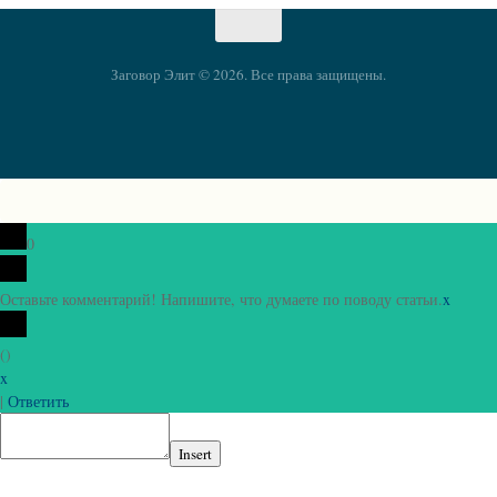
Заговор Элит © 2026. Все права защищены.
0
Оставьте комментарий! Напишите, что думаете по поводу статьи.
x
(
)
x
|
Ответить
Insert