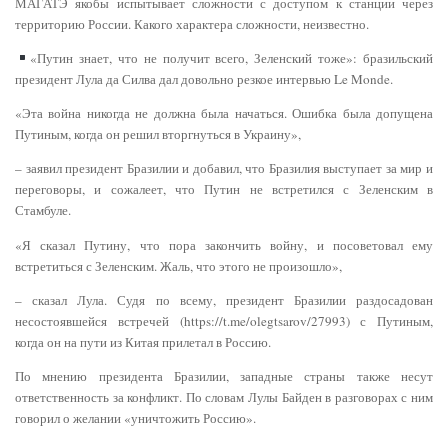
МАГАТЭ якобы испытывает сложности с доступом к станции через
территорию России. Какого характера сложности, неизвестно.
«Путин знает, что не получит всего, Зеленский тоже»: бразильский
президент Лула да Силва дал довольно резкое интервью Le Monde.
«Эта война никогда не должна была начаться. Ошибка была допущена
Путиным, когда он решил вторгнуться в Украину»,
– заявил президент Бразилии и добавил, что Бразилия выступает за мир и
переговоры, и сожалеет, что Путин не встретился с Зеленским в
Стамбуле.
«Я сказал Путину, что пора закончить войну, и посоветовал ему
встретиться с Зеленским. Жаль, что этого не произошло»,
– сказал Лула. Судя по всему, президент Бразилии раздосадован
несостоявшейся встречей (https://t.me/olegtsarov/27993) с Путиным,
когда он на пути из Китая прилетал в Россию.
По мнению президента Бразилии, западные страны также несут
ответственность за конфликт. По словам Лулы Байден в разговорах с ним
говорил о желании «уничтожить Россию».