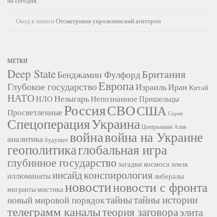
на сегодня.
Овод
к записи
Отсматривая укроленинский агитпроп
МЕТКИ
Deep State
Британия
Бенджамин Фулфорд
Европа
Глубокое государство
Израиль
Иран
Китай
НАТО
Незыгарь
Непознанное
НЛО
Пришельцы
Россия
СВО
США
Просветленные
Сирия
Украина
Спецоперация
Центральная Азия
война
война на Украине
аналитика
будущее
геополитика
глобальная игра
глубинное государство
загадки космоса
земля
конспирология
инсайд
иллюминаты
либералы
новости
новости с фронта
мистика
мигранты
тайны
тайны истории
новый мировой порядок
телеграмм каналы
теория заговора
элита