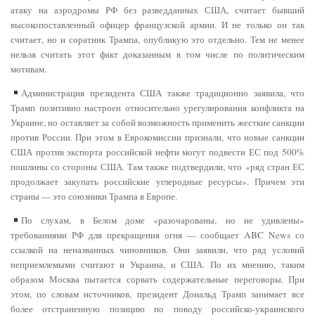
атаку на аэродромы РФ без разведданных США, считает бывший
высокопоставленный офицер французской армии. И не только он так
считает, но и соратник Трампа, опубликую это отдельно. Тем не менее
нельзя считать этот факт доказанным в том числе по политическим
мотивам.
Администрация президента США также традиционно заявила, что
Трамп позитивно настроен относительно урегулирования конфликта на
Украине, но оставляет за собой возможность применить жесткие санкции
против России. При этом в Еврокомиссии признали, что новые санкции
США против экспорта российской нефти могут подвести ЕС под 500%
пошлины со стороны США. Там также подтвердили, что «ряд стран ЕС
продолжает закупать российские углеродные ресурсы». Причем эти
страны — это союзники Трампа в Европе.
По слухам, в Белом доме «разочарованы, но не удивлены»
требованиями РФ для прекращения огня — сообщает ABC News со
ссылкой на неназванных чиновников. Они заявили, что ряд условий
неприемлемыми считают и Украина, и США. По их мнению, таким
образом Москва пытается сорвать содержательные переговоры. При
этом, по словам источников, президент Дональд Трамп занимает все
более отстраненную позицию по поводу российско-украинского