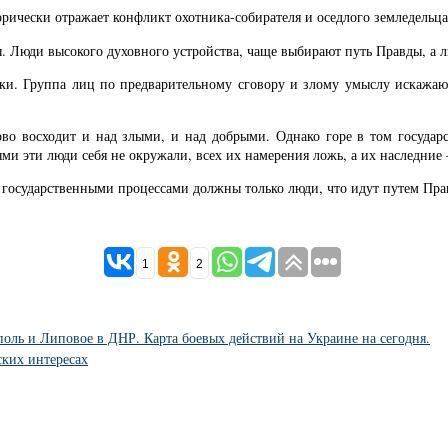
рически отражает конфликт охотника-собирателя и оседлого земледельца
. Люди высокого духовного устройства, чаще выбирают путь Правды, а 
и. Группа лиц по предварительному сговору и злому умыслу искажающа
во восходит и над злыми, и над добрыми. Однако горе в том государс
ями эти люди себя не окружали, всех их намерения ложь, а их наследние
 государственными процессами должны только люди, что идут путем Пра
1
2
поль и Липовое в ДНР. Карта боевых действий на Украине на сегодня.
ских интересах