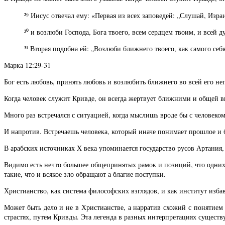
²⁹ Иисус отвечал ему: «Первая из всех заповедей: „Слушай, Изра
³⁰ и возлюби Господа, Бога твоего, всем сердцем твоим, и всей 
³¹ Вторая подобна ей: „Возлюби ближнего твоего, как самого себ
Марка 12:29-31
Бог есть любовь, принять любовь и возлюбить ближнего во всей его н
Когда человек служит Кривде, он всегда жертвует ближними и общей в
Много раз встречался с ситуацией, когда мыслишь вроде бы с человеко
И напротив. Встречаешь человека, который иначе понимает прошлое и б
В арабских источниках X века упоминается государство русов Артания, 
Видимо есть нечто большее общепринятых рамок и позиций, что одних т
такие, что и всякое зло обращают а благие поступки.
Христианство, как система философских взглядов, и как институт избав
Может быть дело и не в Христианстве, а нарратив схожий с понятием
страстях, путем Кривды. Эта легенда в разных интерпретациях существу