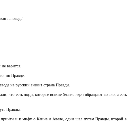
вая заповедь!
 не варится.
но, по Правде.
еводе на русский значит страна Правды.
и, что есть люди, которые всякие благие идеи обращают во зло, а есть
путь Правды.
о прийти и к мифу о Каине и Авеле, одни шел путем Правды, второй в