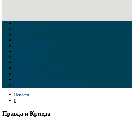
Главная
Война на Украине
Новости
Аналитика
Тайны Геополитики
Российские элиты
Теория заговора
Украина
Новый Мировой Порядок
Тайны истории
Обратная связь
Правила комментирования материалов
Новости
0
Правда и Кривда