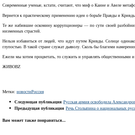
Современные ученые, кстати, считают, что миф о Каине и Авеле метафо
Вернется к практическому применению идеи о борьбе Правды и Кривды
Те же набившие оскомину коррупционеры — по сути своей разбойник
низменных страстей.
Нельзя избавиться от людей, что идут путем Кривды. Солнце одинако
глупостью. В такой стране служат дьяволу. Сколь бы благими намерени
Ежели мы хотим процветать, то служить и управлять общественными и
ЖИВОВZ
Метки:
новости
Россия
Следующая публикация
Русская армия освободила Александро
Предыдущая публикация
Речь Столыпина о национальных рус
Вам может также понравиться...