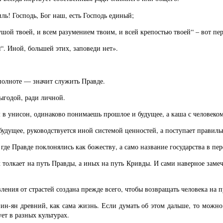
иль! Господь, Бог наш, есть Господь единый;
душой твоей, и всем разумением твоим, и всей крепостью твоей“ – вот пер
я“. Иной, большей этих, заповеди нет».
еполноте — значит служить Правде.
ыгодой, ради личной.
м в унисон, одинаково понимаешь прошлое и будущее, а каша с человеком
удущее, руководствуется иной системой ценностей, а поступает правиль
где Правде поклонялись как божеству, а само название государства в пер
олкает на путь Правды, а иных на путь Кривды. И сами наверное замечал
ления от страстей создана прежде всего, чтобы возвращать человека на 
 ин-ян древний, как сама жизнь. Если думать об этом дальше, то можн
ет в разных культурах.