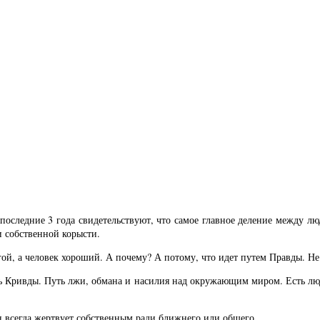
следние 3 года свидетельствуют, что самое главное деление между л
 собственной корысти.
угой, а человек хороший. А почему? А потому, что идет путем Правды. Н
ть Кривды. Путь лжи, обмана и насилия над окружающим миром. Есть люди
н всегда жертвует собственным ради ближнего или общего.