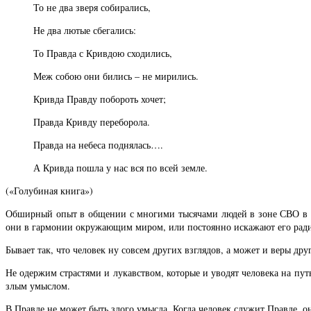
То не два зверя собирались,
Не два лютые сбегались:
То Правда с Кривдою сходились,
Меж собою они бились – не мирились.
Кривда Правду побороть хочет;
Правда Кривду переборола.
Правда на небеса поднялась….
А Кривда пошла у нас вся по всей земле.
(«Голубиная книга»)
Обширный опыт в общении с многими тысячами людей в зоне СВО в по
они в гармонии окружающим миром, или постоянно искажают его ради
Бывает так, что человек ну совсем других взглядов, а может и веры др
Не одержим страстями и лукавством, которые и уводят человека на пу
злым умыслом.
В Правде не может быть злого умысла. Когда человек служит Правде, о