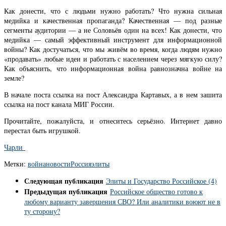
Как донести, что с людьми нужно работать? Что нужна сильная
медийка и качественная пропаганда? Качественная — под разные
сегменты аудитории — а не Соловьёв один на всех! Как донести, что
медийка — самый эффективный инструмент для информационной
войны? Как достучаться, что мы живём во время, когда людям нужно
«продавать» любые идеи и работать с населением через мягкую силу?
Как объяснить, что информационная война равнозначна войне на
земле?
В начале поста ссылка на пост Александра Картавых, а в нем зашита
ссылка на пост канала МИГ России.
Прочитайте, пожалуйста, и отнеситесь серьёзно. Интернет давно
перестал быть игрушкой.
Чарли
Метки:
война
новости
Россия
элиты
Следующая публикация
Элиты и Государство Российское (4)
Предыдущая публикация
Российское общество готово к
любому варианту завершения СВО? Или аналитики воюют не в
ту сторону?