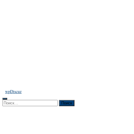
wpDiscuz
Найти: