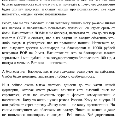
бурная деятельность ещё чуть-чуть, и приведёт к тому, что достаточно
будет спичку поднести, я слышу «пиши про позитивное», «не надо
нагнетать», «людей нужно переключать».
Ребят, это не так работает. Если человеку пилить ногу ржавой пилой
без наркоза и параллельно показывать мультики, он будет орать от
боли. Нагнетают не ЛОМы и не блогеры, нагнетают те, кто до сих пор
живёт в СССР и считает, что в их задачи не входит объяснять что-
либо людям и убеждаться, что их правильно поняли. Нагнетают те,
кто выделяет десятки миллиардов на блокировки и 10000 рублей
ветеранам ВОВ на 9 мая. Нагнетают те, кто за блокировки платит
зарплаты в 1 млн рублей, а за государственную безопасность 100 т.р, а
иногда и меньше. Вот они — нагнетают.
А блогеры нет. Блогеры, как и все граждане, реагируют на действия.
Чтобы было понятнее, выражают глубокую озабоченность.
И я сейчас очень мягко пытаюсь донести до той части нашей
аудитории, которая имеет рычаги влияния: есть высокий риск не
справиться, если не изменить курс и формат коммуникации с
населением. Кому-то очень нужен развал России. Кому-то внутри. И
они работают через призму «Вижу цель — не вижу препятствий». Но
своим поведением мы облегчаем им задачу. Никто не вышел и даже
не попытался поговорить с людьми. Всё молча. Всё директивно.