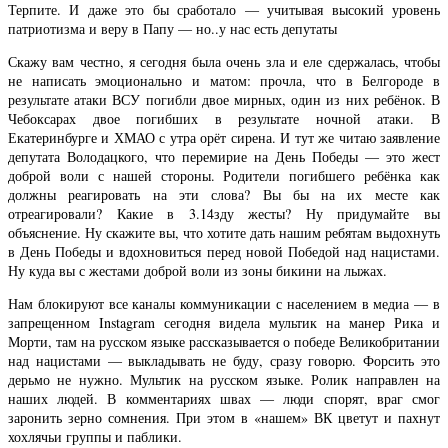
Терпите. И даже это бы сработало — учитывая высокий уровень
патриотизма и веру в Папу — но..у нас есть депутаты
Скажу вам честно, я сегодня была очень зла и еле сдержалась, чтобы
не написать эмоционально и матом: прочла, что в Белгороде в
результате атаки ВСУ погибли двое мирных, один из них ребёнок. В
Чебоксарах двое погибших в результате ночной атаки. В
Екатеринбурге и ХМАО с утра орёт сирена. И тут же читаю заявление
депутата Володацкого, что перемирие на День Победы — это жест
доброй воли с нашей стороны. Родители погибшего ребёнка как
должны реагировать на эти слова? Вы бы на их месте как
отреагировали? Какие в 3.14зду жесты? Ну придумайте вы
объяснение. Ну скажите вы, что хотите дать нашим ребятам выдохнуть
в День Победы и вдохновиться перед новой Победой над нацистами.
Ну куда вы с жестами доброй воли из зоны бикини на лыжах.
Нам блокируют все каналы коммуникации с населением в медиа — в
запрещенном Instagram сегодня видела мультик на манер Рика и
Морти, там на русском языке рассказывается о победе Великобритании
над нацистами — выкладывать не буду, сразу говорю. Форсить это
дерьмо не нужно. Мультик на русском языке. Ролик направлен на
наших людей. В комментариях швах — люди спорят, враг смог
заронить зерно сомнения. При этом в «нашем» ВК цветут и пахнут
хохлячьи группы и паблики.