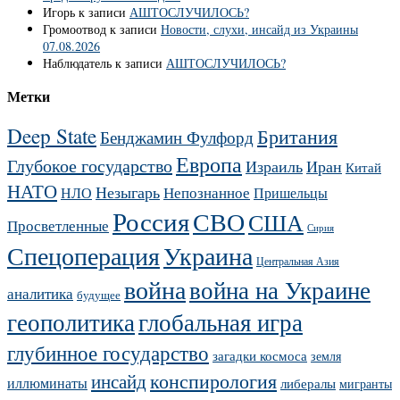
Игорь
к записи
АШТОСЛУЧИЛОСЬ?
Громоотвод
к записи
Новости, слухи, инсайд из Украины
07.08.2026
Наблюдатель
к записи
АШТОСЛУЧИЛОСЬ?
Метки
Deep State
Британия
Бенджамин Фулфорд
Европа
Глубокое государство
Израиль
Иран
Китай
НАТО
Незыгарь
Непознанное
НЛО
Пришельцы
Россия
СВО
США
Просветленные
Сирия
Украина
Спецоперация
Центральная Азия
война
война на Украине
аналитика
будущее
геополитика
глобальная игра
глубинное государство
загадки космоса
земля
конспирология
инсайд
иллюминаты
либералы
мигранты