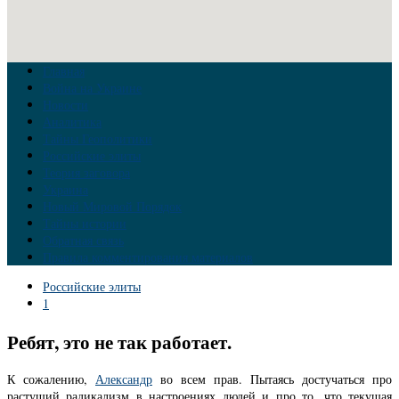
Главная
Война на Украине
Новости
Аналитика
Тайны Геополитики
Российские элиты
Теория заговора
Украина
Новый Мировой Порядок
Тайны истории
Обратная связь
Правила комментирования материалов
Российские элиты
1
Ребят, это не так работает.
К сожалению,
Александр
во всем прав. Пытаясь достучаться про
растущий радикализм в настроениях людей и про то, что текущая