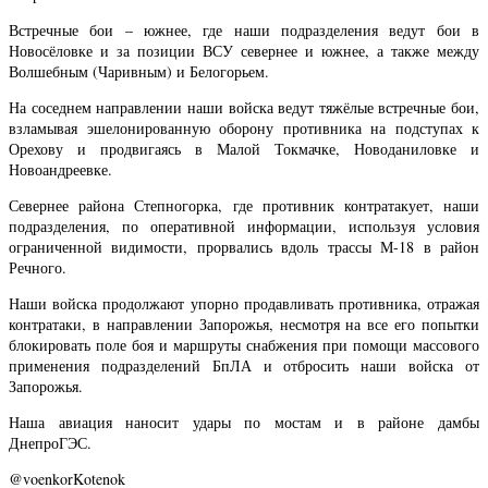
Встречные бои – южнее, где наши подразделения ведут бои в
Новосёловке и за позиции ВСУ севернее и южнее, а также между
Волшебным (Чаривным) и Белогорьем.
На соседнем направлении наши войска ведут тяжёлые встречные бои,
взламывая эшелонированную оборону противника на подступах к
Орехову и продвигаясь в Малой Токмачке, Новоданиловке и
Новоандреевке.
Севернее района Степногорка, где противник контратакует, наши
подразделения, по оперативной информации, используя условия
ограниченной видимости, прорвались вдоль трассы М-18 в район
Речного.
Наши войска продолжают упорно продавливать противника, отражая
контратаки, в направлении Запорожья, несмотря на все его попытки
блокировать поле боя и маршруты снабжения при помощи массового
применения подразделений БпЛА и отбросить наши войска от
Запорожья.
Наша авиация наносит удары по мостам и в районе дамбы
ДнепроГЭС.
@voenkorKotenok