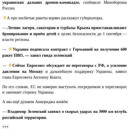
украинских дальних дронов-камикадзе,
сообщило Минобороны
России
А про несбитые ракеты коряво расскажут губернаторы.
Летние лагеря, санатории и турбазы Крыма приостанавливают
—
бронирование и приём детей
в целях безопасности до 1 сентября —
власти региона.
Украина подписала контракт с Германией на получение 600
—
ракет ПВО, — завил гнида зеленский
Сейчас Евросоюз обсуждает не переговоры с РФ, а усиление
—
давления на Москву
и дальнейшую поддержку Украины, заявил
глава Евросовета Антониу Кошта.
По его словам, ЕС не намерен выступать посредником в переговорах
и занимает сторону Украины.
А мы ещё душком Анкориджа живём
Владимир Зеленский заявил о скорых ударах на 3000 км вглубь
—
российской территории.
***