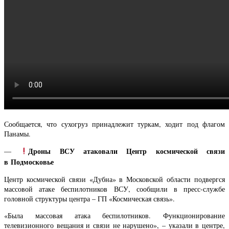
Сообщается, что сухогруз принадлежит туркам, ходит под флагом
Панамы.
Дроны ВСУ атаковали Центр космической связи
—
в Подмосковье
Центр космической связи «Дубна» в Московской области подвергся
массовой атаке беспилотников ВСУ, сообщили в пресс-службе
головной структуры центра – ГП «Космическая связь».
«Была массовая атака беспилотников. Функционирование
телевизионного вещания и связи не нарушено», – указали в центре,