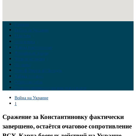
Главная
Война на Украине
Новости
Аналитика
Тайны Геополитики
Российские элиты
Теория заговора
Украина
Новый Мировой Порядок
Тайны истории
Обратная связь
Правила комментирования материалов
Война на Украине
1
Сражение за Константиновку фактически
завершено, остаётся очаговое сопротивление
ВСУ. Карта боевых действий на Украине