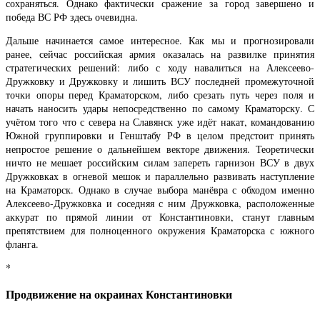
сохраняться. Однако фактически сражение за город завершено и
победа ВС РФ здесь очевидна.
Дальше начинается самое интересное. Как мы и прогнозировали
ранее, сейчас российская армия оказалась на развилке принятия
стратегических решений: либо с ходу навалиться на Алексеево-
Дружковку и Дружковку и лишить ВСУ последней промежуточной
точки опоры перед Краматорском, либо срезать путь через поля и
начать наносить удары непосредственно по самому Краматорску. С
учётом того что с севера на Славянск уже идёт накат, командованию
Южной группировки и Генштабу РФ в целом предстоит принять
непростое решение о дальнейшем векторе движения. Теоретически
ничто не мешает российским силам запереть гарнизон ВСУ в двух
Дружковках в огневой мешок и параллельно развивать наступление
на Краматорск. Однако в случае выбора манёвра с обходом именно
Алексеево-Дружковка и соседняя с ним Дружковка, расположенные
аккурат по прямой линии от Константиновки, станут главным
препятствием для полноценного окружения Краматорска с южного
фланга.
*
Продвижение на окраинах Константиновки