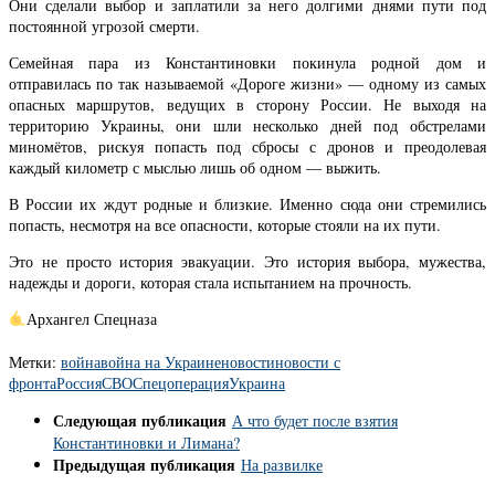
Они сделали выбор и заплатили за него долгими днями пути под
постоянной угрозой смерти.
Семейная пара из Константиновки покинула родной дом и
отправилась по так называемой «Дороге жизни» — одному из самых
опасных маршрутов, ведущих в сторону России. Не выходя на
территорию Украины, они шли несколько дней под обстрелами
миномётов, рискуя попасть под сбросы с дронов и преодолевая
каждый километр с мыслью лишь об одном — выжить.
В России их ждут родные и близкие. Именно сюда они стремились
попасть, несмотря на все опасности, которые стояли на их пути.
Это не просто история эвакуации. Это история выбора, мужества,
надежды и дороги, которая стала испытанием на прочность.
Архангел Спецназа
Метки:
война
война на Украине
новости
новости с
фронта
Россия
СВО
Спецоперация
Украина
Следующая публикация
А что будет после взятия
Константиновки и Лимана?
Предыдущая публикация
На развилке