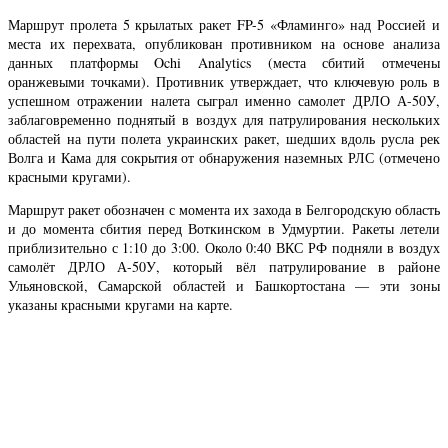
Маршрут пролета 5 крылатых ракет FP-5 «Фламинго» над Россией и
места их перехвата, опубликован противником на основе анализа
данных платформы Ochi Analytics (места сбитий отмечены
оранжевыми точками). Противник утверждает, что ключевую роль в
успешном отражении налета сыграл именно самолет ДРЛО А-50У,
заблаговременно поднятый в воздух для патрулирования нескольких
областей на пути полета украинских ракет, шедших вдоль русла рек
Волга и Кама для сокрытия от обнаружения наземных РЛС (отмечено
красными кругами).
Маршрут ракет обозначен с момента их захода в Белгородскую область
и до момента сбития перед Воткинском в Удмуртии. Ракеты летели
приблизительно с 1:10 до 3:00. Около 0:40 ВКС РФ подняли в воздух
самолёт ДРЛО А-50У, который вёл патрулирование в районе
Ульяновской, Самарской областей и Башкортостана — эти зоны
указаны красными кругами на карте.