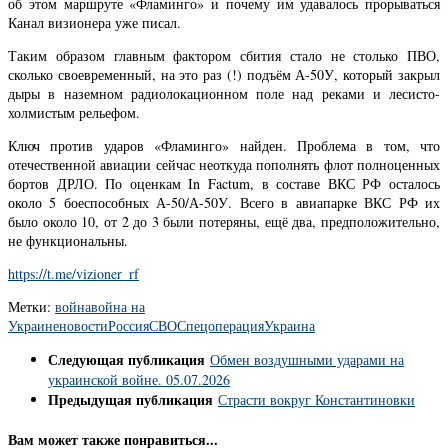
об этом маршруте «Фламинго» и почему им удавалось прорываться
Канал визионера уже писал.
Таким образом главным фактором сбития стало не столько ПВО,
сколько своевременный, на это раз (!) подъём А-50У, который закрыл
дыры в наземном радиолокационном поле над реками и лесисто-
холмистым рельефом.
Ключ против ударов «Фламинго» найден. Проблема в том, что
отечественной авиации сейчас неоткуда пополнять флот полноценных
бортов ДРЛО. По оценкам In Factum, в составе ВКС РФ осталось
около 5 боеспособных А-50/А-50У. Всего в авиапарке ВКС РФ их
было около 10, от 2 до 3 были потеряны, ещё два, предположительно,
не функциональны.
https://t.me/vizioner_rf
Метки:
война
война на
Украине
новости
Россия
СВО
Спецоперация
Украина
Следующая публикация
Обмен воздушными ударами на
украинской войне. 05.07.2026
Предыдущая публикация
Страсти вокруг Константиновки
Вам может также понравиться...