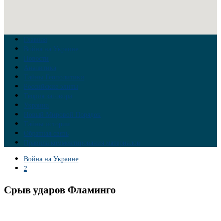
Главная
Война на Украине
Новости
Аналитика
Тайны Геополитики
Российские элиты
Теория заговора
Украина
Новый Мировой Порядок
Тайны истории
Обратная связь
Правила комментирования материалов
Война на Украине
2
Срыв ударов Фламинго