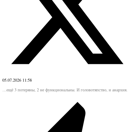
05.07.2026 11:58
…ещё 3 потеряны, 2 не функциональны. И головотяпство, и анархия.