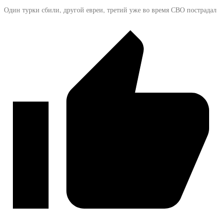
Один турки сбили, другой евреи, третий уже во время СВО пострадал