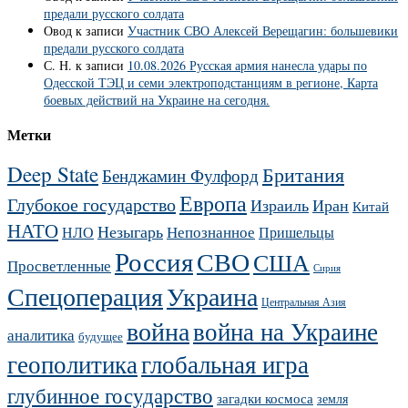
предали русского солдата
Овод
к записи
Участник СВО Алексей Верещагин: большевики
предали русского солдата
С. Н.
к записи
10.08.2026 Русская армия нанесла удары по
Одесской ТЭЦ и семи электроподстанциям в регионе, Карта
боевых действий на Украине на сегодня.
Метки
Deep State
Британия
Бенджамин Фулфорд
Европа
Глубокое государство
Израиль
Иран
Китай
НАТО
Незыгарь
Непознанное
НЛО
Пришельцы
Россия
СВО
США
Просветленные
Сирия
Украина
Спецоперация
Центральная Азия
война
война на Украине
аналитика
будущее
геополитика
глобальная игра
глубинное государство
загадки космоса
земля