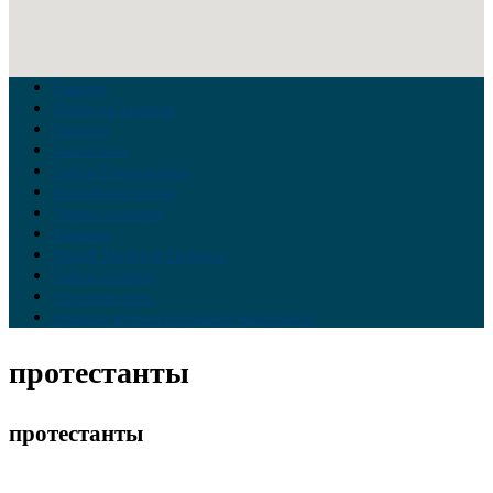
Главная
Война на Украине
Новости
Аналитика
Тайны Геополитики
Российские элиты
Теория заговора
Украина
Новый Мировой Порядок
Тайны истории
Обратная связь
Правила комментирования материалов
протестанты
протестанты