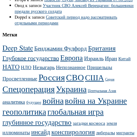
Овод
к записи
Участник СВО Алексей Верещагин: большевики
предали русского солдата
Doppel
к записи
Советский период надо рассматривать
отдельными периодами
Метки
Deep State
Британия
Бенджамин Фулфорд
Европа
Глубокое государство
Израиль
Иран
Китай
НАТО
Незыгарь
Непознанное
НЛО
Пришельцы
Россия
СВО
США
Просветленные
Сирия
Украина
Спецоперация
Центральная Азия
война
война на Украине
аналитика
будущее
геополитика
глобальная игра
глубинное государство
загадки космоса
земля
конспирология
инсайд
иллюминаты
либералы
мигранты