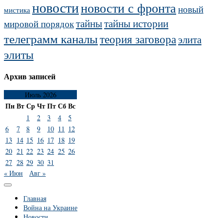
новости
новости с фронта
новый
мистика
тайны
тайны истории
мировой порядок
телеграмм каналы
теория заговора
элита
элиты
Архив записей
Июль 2026
Пн
Вт
Ср
Чт
Пт
Сб
Вс
1
2
3
4
5
6
7
8
9
10
11
12
13
14
15
16
17
18
19
20
21
22
23
24
25
26
27
28
29
30
31
« Июн
Авг »
Главная
Война на Украине
Новости