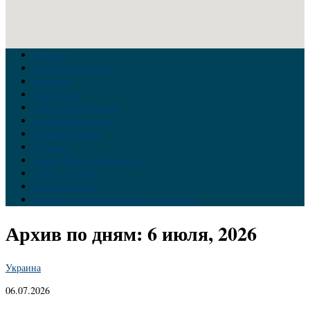
Главная
Война на Украине
Новости
Аналитика
Тайны Геополитики
Российские элиты
Теория заговора
Украина
Новый Мировой Порядок
Тайны истории
Обратная связь
Правила комментирования материалов
Архив по дням:
6 июля, 2026
Украина
06.07.2026