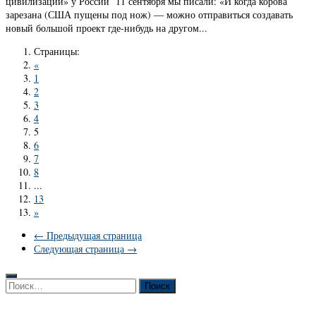
цивилизации» у России 11 сентября мы писали: «И когда корова
зарезана (США пущены под нож) — можно отправиться создавать
новый большой проект где-нибудь на другом...
Страницы:
«
1
2
3
4
5
6
7
8
...
13
»
← Предыдущая страница
Следующая страница →
Найти: