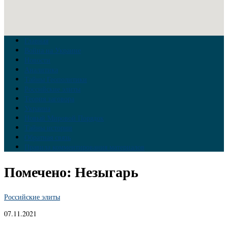
Главная
Война на Украине
Новости
Аналитика
Тайны Геополитики
Российские элиты
Теория заговора
Украина
Новый Мировой Порядок
Тайны истории
Обратная связь
Правила комментирования материалов
Помечено:
Незыгарь
Российские элиты
07.11.2021