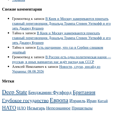
Свежие комментарии
Громоотвод
к записи
В Киев и Москву намереваются приехать
главный переговорщик Дональда Трампа Стивен Уиткофф и его
зять Джаред Кушнер
Тайна
к записи
В Киев и Москву намереваются приехать
главный переговорщик Дональда Трампа Стивен Уиткофф и его
зять Джаред Кушнер
Тайна
к записи
Есть ощущение, что газ в Сербии слишком
дешёвый
Громоотвод
к записи
В России есть одна политическая нация —
русская, в иных вариантах нас ждёт распад как СССР
Алексей Николаевич
к записи
Новости, слухи, инсайд из
Украины: 08.08.2026
Метки
Deep State
Британия
Бенджамин Фулфорд
Европа
Глубокое государство
Израиль
Иран
Китай
НАТО
Незыгарь
Непознанное
НЛО
Пришельцы