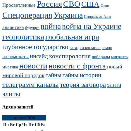
Россия
СВО
США
Просветленные
Сирия
Украина
Спецоперация
Центральная Азия
война
война на Украине
аналитика
будущее
геополитика
глобальная игра
глубинное государство
загадки космоса
земля
конспирология
инсайд
иллюминаты
либералы
мигранты
новости
новости с фронта
новый
мистика
тайны
тайны истории
мировой порядок
телеграмм каналы
теория заговора
элита
элиты
Архив записей
Август 2026
Пн
Вт
Ср
Чт
Пт
Сб
Вс