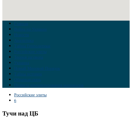
Главная
Война на Украине
Новости
Аналитика
Тайны Геополитики
Российские элиты
Теория заговора
Украина
Новый Мировой Порядок
Тайны истории
Обратная связь
Правила комментирования материалов
Российские элиты
6
Тучи над ЦБ