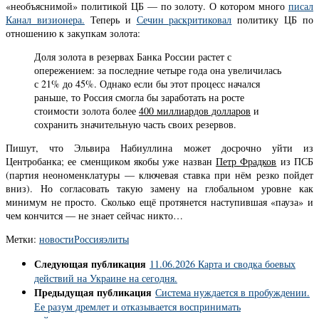
«необъяснимой» политикой ЦБ — по золоту. О котором много
писал
Канал визионера.
Теперь и
Сечин раскритиковал
политику ЦБ по
отношению к закупкам золота:
Доля золота в резервах Банка России растет с
опережением: за последние четыре года она увеличилась
с 21% до 45%. Однако если бы этот процесс начался
раньше, то Россия смогла бы заработать на росте
стоимости золота более
400 миллиардов долларов
и
сохранить значительную часть своих резервов.
Пишут, что Эльвира Набиуллина может досрочно уйти из
Центробанка; ее сменщиком якобы уже назван
Петр Фрадков
из ПСБ
(партия неономенклатуры — ключевая ставка при нём резко пойдет
вниз). Но согласовать такую замену на глобальном уровне как
минимум не просто. Сколько ещё протянется наступившая «пауза» и
чем кончится — не знает сейчас никто…
Метки:
новости
Россия
элиты
Следующая публикация
11.06.2026 Карта и сводка боевых
действий на Украине на сегодня.
Предыдущая публикация
Система нуждается в пробуждении.
Ее разум дремлет и отказывается воспринимать