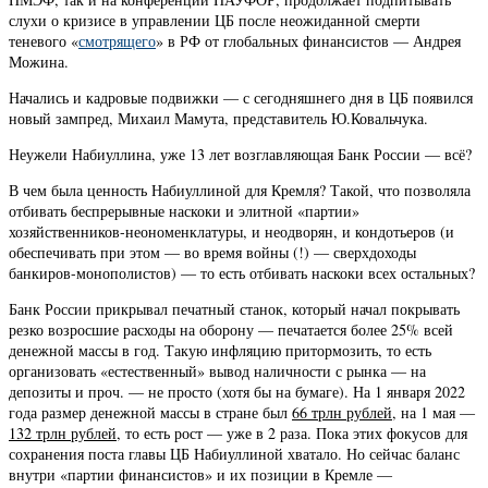
слухи о кризисе в управлении ЦБ после неожиданной смерти
теневого «
смотрящего
» в РФ от глобальных финансистов — Андрея
Можина.
Начались и кадровые подвижки — с сегодняшнего дня в ЦБ появился
новый зампред, Михаил Мамута, представитель Ю.Ковальчука.
Неужели Набиуллина, уже 13 лет возглавляющая Банк России — всё?
В чем была ценность Набиуллиной для Кремля? Такой, что позволяла
отбивать беспрерывные наскоки и элитной «партии»
хозяйственников-неономенклатуры, и неодворян, и кондотьеров (и
обеспечивать при этом — во время войны (!) — сверхдоходы
банкиров-монополистов) — то есть отбивать наскоки всех остальных?
Банк России прикрывал печатный станок, который начал покрывать
резко возросшие расходы на оборону — печатается более 25% всей
денежной массы в год. Такую инфляцию притормозить, то есть
организовать «естественный» вывод наличности с рынка — на
депозиты и проч. — не просто (хотя бы на бумаге). На 1 января 2022
года размер денежной массы в стране был
66 трлн рублей,
на 1 мая —
132 трлн рублей,
то есть рост — уже в 2 раза. Пока этих фокусов для
сохранения поста главы ЦБ Набиуллиной хватало. Но сейчас баланс
внутри «партии финансистов» и их позиции в Кремле —