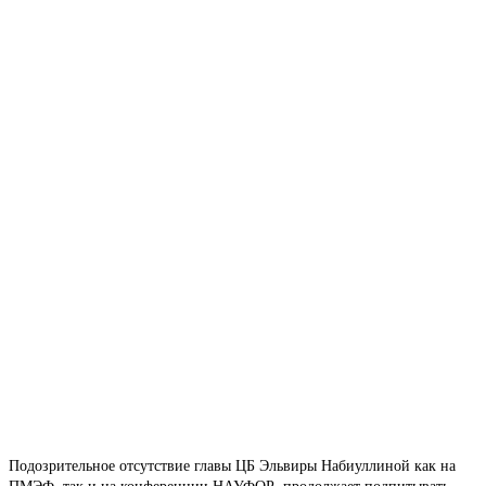
Подозрительное отсутствие главы ЦБ Эльвиры Набиуллиной как на
ПМЭФ, так и на конференции НАУФОР, продолжает подпитывать