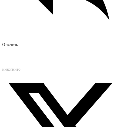
Ответить
инкогнито