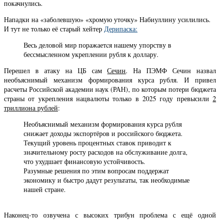
покачнулись.
Нападки на «заболевшую» «хромую уточку» Набиуллину усилились.
И тут не только её старый хейтер
Дерипаска:
Весь деловой мир поражаетcя нашему упорству в
бессмысленном укреплении рубля к доллару.
Перешел в атаку на ЦБ сам
Сечин
. На ПЭМФ Сечин назвал
необъяснимый механизм формирования курса рубля. И привел
расчеты Российской академии наук (РАН), по которым потери бюджета
страны от укрепления нацвалюты только в 2025 году превысили
2
триллиона рублей
:
Необъяснимый механизм формирования курса рубля
снижает доходы экспортёров и российского бюджета.
Текущий уровень процентных ставок приводит к
значительному росту расходов на обслуживание долга,
что ухудшает финансовую устойчивость.
Разумные решения по этим вопросам поддержат
экономику и быстро дадут результаты, так необходимые
нашей стране.
Наконец-то озвучена с высоких трибун проблема с ещё одной