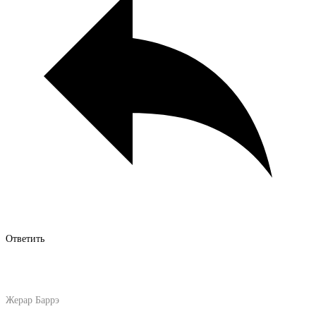
Ответить
Жерар Баррэ