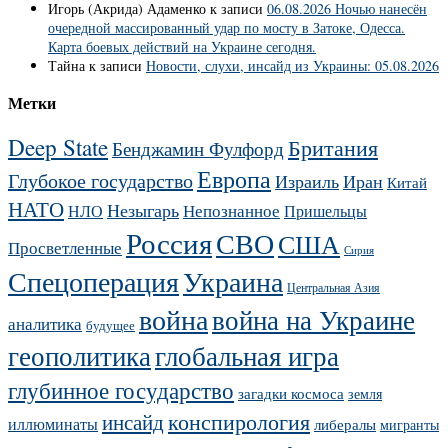
Игорь (Акрида) Адаменко
к записи
06.08.2026 Ночью нанесён
очередной массированный удар по мосту в Затоке, Одесса.
Карта боевых действий на Украине сегодня.
Тайна
к записи
Новости, слухи, инсайд из Украины: 05.08.2026
Метки
Deep State
Британия
Бенджамин Фулфорд
Европа
Глубокое государство
Израиль
Иран
Китай
НАТО
Незыгарь
Непознанное
НЛО
Пришельцы
Россия
СВО
США
Просветленные
Сирия
Украина
Спецоперация
Центральная Азия
война
война на Украине
аналитика
будущее
геополитика
глобальная игра
глубинное государство
загадки космоса
земля
конспирология
инсайд
иллюминаты
либералы
мигранты