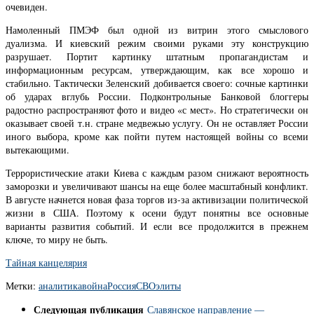
очевиден.
Намоленный ПМЭФ был одной из витрин этого смыслового
дуализма. И киевский режим своими руками эту конструкцию
разрушает. Портит картинку штатным пропагандистам и
информационным ресурсам, утверждающим, как все хорошо и
стабильно. Тактически Зеленский добивается своего: сочные картинки
об ударах вглубь России. Подконтрольные Банковой блоггеры
радостно распространяют фото и видео «с мест». Но стратегически он
оказывает своей т.н. стране медвежью услугу. Он не оставляет России
иного выбора, кроме как пойти путем настоящей войны со всеми
вытекающими.
Террористические атаки Киева с каждым разом снижают вероятность
заморозки и увеличивают шансы на еще более масштабный конфликт.
В августе начнется новая фаза торгов из-за активизации политической
жизни в США. Поэтому к осени будут понятны все основные
варианты развития событий. И если все продолжится в прежнем
ключе, то миру не быть.
Тайная канцелярия
Метки:
аналитика
война
Россия
СВО
элиты
Следующая публикация
Славянское направление —