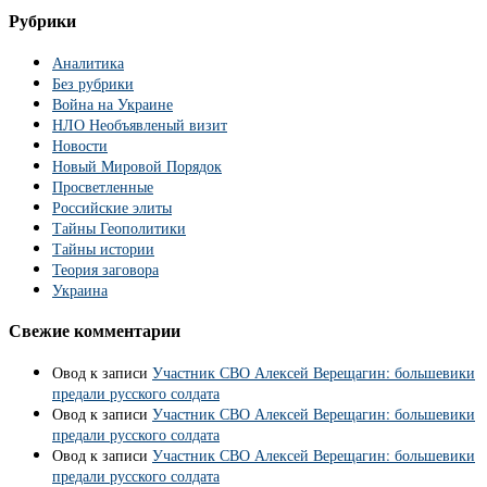
Рубрики
Аналитика
Без рубрики
Война на Украине
НЛО Необъявленый визит
Новости
Новый Мировой Порядок
Просветленные
Российские элиты
Тайны Геополитики
Тайны истории
Теория заговора
Украина
Свежие комментарии
Овод
к записи
Участник СВО Алексей Верещагин: большевики
предали русского солдата
Овод
к записи
Участник СВО Алексей Верещагин: большевики
предали русского солдата
Овод
к записи
Участник СВО Алексей Верещагин: большевики
предали русского солдата