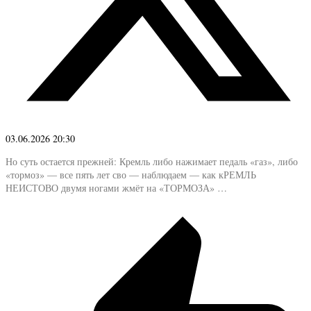
03.06.2026 20:30
Но суть остается прежней: Кремль либо нажимает педаль «газ», либо
«тормоз» — все пять лет сво — наблюдаем — как кРЕМЛЬ
НЕИСТОВО двумя ногами жмёт на «ТОРМОЗА» …