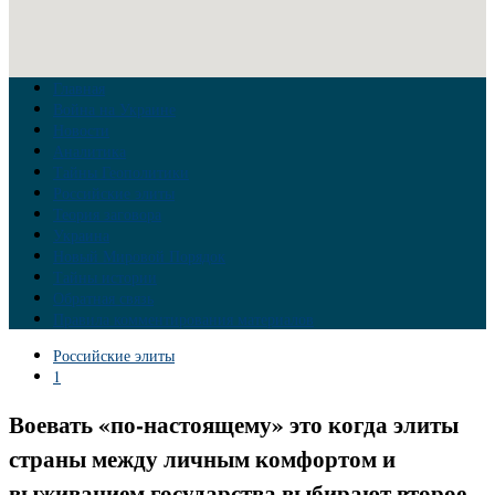
Главная
Война на Украине
Новости
Аналитика
Тайны Геополитики
Российские элиты
Теория заговора
Украина
Новый Мировой Порядок
Тайны истории
Обратная связь
Правила комментирования материалов
Российские элиты
1
Воевать «по-настоящему» это когда элиты
страны между личным комфортом и
выживанием государства выбирают второе.