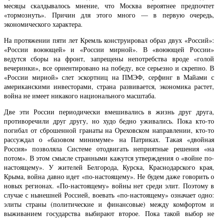
месяцы скалдывалось мнение, что Москва вероятнее предпочтет
«тормознуть». Причин для этого много — в первую очередь,
экономического характера.
На протяжении пяти лет Кремль конструировал образ двух «Россий»:
«России воюющей» и «России мирной». В «воюющей России»
ведутся сборы на фронт, запрещены непотребства вроде «голой
вечеринки», все ориентировано на победу, все серьезно и скрепно. В
«России мирной» слет эскортниц на ПМЭФ, серфинг в Майами с
американскими инвесторами, страна развивается, экономика растет,
война не имеет никакого национального масштаба.
Две эти России периодически вмешивались в жизнь друг друга,
противоречили друг другу, но худо бедно уживались. Пока кто-то
погибал от сброшенной гранаты на Ореховском направлении, кто-то
рассуждал о «базовом минимуме» на Патриках. Такая «двойная
Россия» позволяла Системе отодвигать неприятные решения «на
потом». В этом смысле странными кажутся утверждения о «войне по-
настоящему». У жителей Белгорода, Курска, Краснодарского края,
Крыма, война давно идет «по-настоящему». Не будем даже говорить о
новых регионах. «По-настоящему» войны нет среди элит. Поэтому в
случае с нынешней Россией, воевать «по-настоящему» означает одно:
элиты страны (политические и финансовые) между комфортом и
выживанием государства выбирают второе. Пока такой выбор не