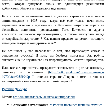
гетто, которая лупцевала своих же единоверцев резиновыми
дубинками, обирала и издевалась над ними?
Кстати, вам ли не помнить, что (по данным еврейской электронной
энциклопедии) в 1933 году, когда всё ещё только начиналось,
еврейским актёрам и музыкантам в Германии запретили играть на
балалайках исполнять произведения Гёте, Бетховена и других
классиков «арийского происхождения», а также выступать перед
«нееврейской» аудиторией? Как вашим предкам запретили посещать
немецкие театры и концертные залы?
Не возникает у вас параллелей с тем, что происходит сейчас в
отношении русских? И кому вы берётесь помогать? Вы, ребята,
зиговать ещё не научились? Так потренируйтесь, может и пригодится?
Или, всё же, проснётесь, прекратите заглядывать в рот заокеанскому
сюзерену и вспомните (
https://fotki.yandex.ru/users/skaramanga-
1970/view/955194?p=0
), сколько горя не Лавров, а именно что так
защищаемый вами ныне нацизм принёс евреям?
Русский Демиург
Метки:
геополитика
глобальная игра
конспирология
Следующая публикация
У России появился шанс на будущее