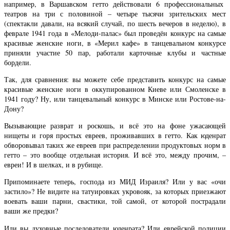
например, в Варшавском гетто действовали 6 профессиональных
театров на три с половиной – четыре тысячи зрительских мест
(спектакли давали, на всякий случай, по шесть вечеров в неделю), в
феврале 1941 года в «Мелоди-палас» был проведён конкурс на самые
красивые женские ноги, в «Мерил кафе» в танцевальном конкурсе
приняли участие 50 пар, работали карточные клубы и частные
бордели.
Так, для сравнения: вы можете себе представить конкурс на самые
красивые женские ноги в оккупированном Киеве или Смоленске в
1941 году? Ну, или танцевальный конкурс в Минске или Ростове-на-
Дону?
Вызывающие разврат и роскошь, и всё это на фоне ужасающей
нищеты и горя простых евреев, проживавших в гетто. Как юденрат
обворовывал таких же евреев при распределении продуктовых норм в
гетто – это вообще отдельная история. И всё это, между прочим, –
евреи! И в шелках, и в рубище.
Припоминаете теперь, господа из МИД Израиля? Или у вас «очи
застило»? Не видите на татуировках укровояк, за которых приезжают
воевать ваши парни, свастики, той самой, от которой пострадали
ваши же предки?
Или вы духовные последователи юденрата? Или еврейской полиции