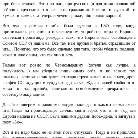
про большевиков. Это про нас, про русских (а для цивилизованной
гейропы «русские» это все, кто гражданин России: и русский, и
кумык, и калмык, а теперь и чеченец тоже, ибо воюют хорошо).
Вот чую, огромная ошибка была сделана в 1945 году, когда
принималось решение о послевоенном устройстве мира и Европы.
Советская пропаганда убеждала всех, что Европа была освобождена
Союзом ССР от нацизма. Все там нам друзья и братья, страдавшие от
ига… Понятно, что это было сделано для того, чтобы убедить поляков,
чехов и иже с ним, что так оно и есть.
Только вот ровно по Черномырдину (хотели как лучше, а
получилось…) мы убедили лишь самих себя. А во всяких там
польшах, латвиях и так далее, втихаря стряхивалась пыль с мундиров
ваффен СС, ждущих в сундуках «до часу». Ждали нашей слабости и,
когда тот час пришёл, «внезапно» освобождение превратилось в
советскую оккупацию.
Давайте поверим «знающим» людям: таки да, никакого германского
ига. Глядя на происходящее сейчас, свято верю, что в тот год вся
Европа напала на СССР. Была нашими дедами побеждена, и загнута в
позу «Зю».
Вот и не надо было её из этой позы отпускать. Тогда и не пришлось
бы внукам-правнукам вновь поливать своей кровью места,