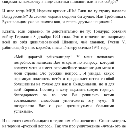
свидомиты наколочку в виде свастики наколют, или и так сойдёт?
И чего тогда МИД Израиля кричит «Ша! Таки не ту страну назвали
Гондурасом!»? За своими людьми следили бы лучше. Или Треблинка с
Бухенвальдом уже из памяти вон, и теперь друзья с нациками?
Кстати, если серьёзно, то действительно не ту: Гондурас объявил
войну Германии 8 декабря 1941 года. Это в отличие от, например,
всей из себя цивилизованной Швеции, чей главнюк, Густав V,
работающий у них королём, писал Гитлеру осенью 1941 года:
«Мой дорогой рейхсканцлер! У меня появилась
потребность написать Вам открыто по вопросу, который
волнует меня и имеет огромнейшее значение для меня и
моей страны. Это русский вопрос… Я увидел, какую
огромную опасность несёт и продолжает нести с собой
большевизм не только для нас в Скандинавии, но и для
всей Европы. Поэтому я хочу выразить самую горячую
благодарность за то, что Вы решились всеми
возможными способами уничтожить эту чуму. Я
поздравляю Вас с уже достигнутыми большими
успехами».
И не стоит самообольщаться термином «большевизм». Стоит смотреть
на термин «русский вопрос». Так что про уничтожение «чумы» это не