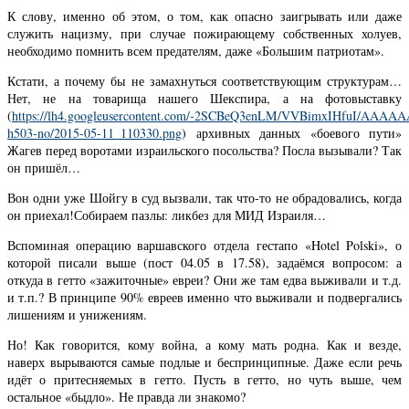
К слову, именно об этом, о том, как опасно заигрывать или даже
служить нацизму, при случае пожирающему собственных холуев,
необходимо помнить всем предателям, даже «Большим патриотам».
Кстати, а почему бы не замахнуться соответствующим структурам…
Нет, не на товарища нашего Шекспира, а на фотовыставку
(
https://lh4.googleusercontent.com/-2SCBeQ3enLM/VVBimxIHfuI/AAA
h503-no/2015-05-11_110330.png
) архивных данных «боевого пути»
Жагев перед воротами израильского посольства? Посла вызывали? Так
он пришёл…
Вон одни уже Шойгу в суд вызвали, так что-то не обрадовались, когда
он приехал!Собираем пазлы: ликбез для МИД Израиля…
Вспоминая операцию варшавского отдела гестапо «Hotel Polski», о
которой писали выше (пост 04.05 в 17.58), задаёмся вопросом: а
откуда в гетто «зажиточные» евреи? Они же там едва выживали и т.д.
и т.п.? В принципе 90% евреев именно что выживали и подвергались
лишениям и унижениям.
Но! Как говорится, кому война, а кому мать родна. Как и везде,
наверх вырываются самые подлые и беспринципные. Даже если речь
идёт о притесняемых в гетто. Пусть в гетто, но чуть выше, чем
остальное «быдло». Не правда ли знакомо?