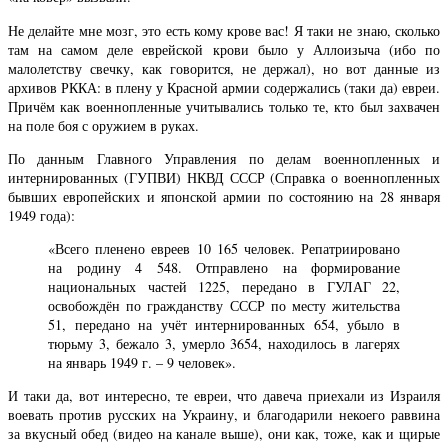
Не делайте мне мозг, это есть кому крове вас! Я таки не знаю, сколько
там на самом деле еврейской крови было у Аллоизыча (ибо по
малолетству свечку, как говорится, не держал), но вот данные из
архивов РККА: в плену у Красной армии содержались (таки да) евреи.
Причём как военнопленные учитывались только те, кто был захвачен
на поле боя с оружием в руках.
По данным Главного Управления по делам военнопленных и
интернированных (ГУПВИ) НКВД СССР (Справка о военнопленных
бывших европейских и японской армии по состоянию на 28 января
1949 года):
«Всего пленено евреев 10 165 человек. Репатриировано
на родину 4 548. Отправлено на формирование
национальных частей 1225, передано в ГУЛАГ 22,
освобождён по гражданству СССР по месту жительства
51, передано на учёт интернированных 654, убыло в
тюрьму 3, бежало 3, умерло 3654, находилось в лагерях
на январь 1949 г. – 9 человек».
И таки да, вот интересно, те евреи, что давеча приехали из Израиля
воевать против русских на Украину, и благодарили некоего раввина
за вкусный обед (видео на канале выше), они как, тоже, как и щирые