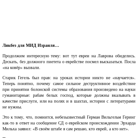
Ликбез для МИД Израиля…
Продолжим интересную тему: вот тут евреи на Лаврова обиделись.
Дескать, без должного пиетета о еврействе посмел высказаться. Посла
«на ковёр» вызвали.
Старик Гегель был прав: на уроках истории никто не «научается».
Теперь понятно, почему самое сильное деструктивное воздействие
при принятии болонской системы образования произведено на науки
гуманитарные: рабам белых господ, которые должны вкалывать в
качестве прислуги, или на полях и в шахтах, истории с литературами
не нужны.
Это к тому, что, помнится, небезызвестный Герман Вильгельм Геринг
как-то в ответ на сообщение СД о еврейском происхождении Эрхарда
Мильха заявил: «В своём штабе я сам решаю, кто еврей, а кто нет».