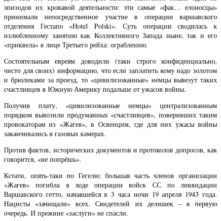
эпизодов их кровавой деятельности: эти самые «фак… елоносцы»
принимали непосредственное участие в операции варшавского
отделения Гестапо «Hotel Polski». Суть операции сводилась к
излюбленному занятию как Коллективного Запада ныне, так и его
«приквела» в лице Третьего рейха: ограблению.
Состоятельным евреям доводили (таки строго конфиденциально,
чисто для своих) информацию, что если заплатить кому надо золотом
и брюликами за проезд, то «цивилизованные» немцы вывезут таких
счастливцев в Южную Америку подальше от ужасов войны.
Получив плату, «цивилизованные немцы» централизованным
порядком вывозили продуманных «счастливцев», поверивших таким
провокаторам из «Жагев», в Освенцим, где для них ужасы войны
заканчивались в газовых камерах.
Против фактов, исторических документов и протоколов допросов, как
говорится, «не попрёшь».
Кстати, опять-таки по Гегелю: большая часть членов организации
«Жагев» погибла в ходе операции войск СС по ликвидации
Варшавского гетто, начавшейся в 3 часа ночи 19 апреля 1943 года.
Нацисты «зачищали» всех. Свидетелей их делишек – в первую
очередь. И прежние «заслуги» не спасли.