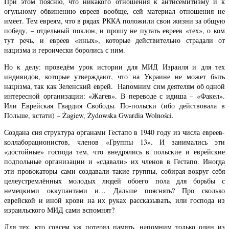
При этом поясню, что никакого отношения к антисемитизму и к
огульному обвинению евреев вообще, сей материал отношения не
имеет. Тем евреям, что в рядах РККА положили свои жизни за общую
победу, – отдельный поклон, и прошу не путать евреев «тех», о ком
тут речь, и евреев «иных», которые действительно страдали от
нацизма и героически боролись с ним.
Но к делу: проведём урок истории для МИД Израиля и для тех
индивидов, которые утверждают, что на Украине не может быть
нацизма, так как Зеленский еврей. Напомним сим деятелям об одной
интересной организации: «Жагев». В переводе с идиша – «Факел».
Или Еврейская Гвардия Свободы. По-польски (ибо действовала в
Польше, кстати) – Żagiew, Żydowska Gwardia Wolności.
Создана сия структура органами Гестапо в 1940 году из числа евреев-
коллаборационистов, членов «Группы 13». И занимались эти
«достойные» господа тем, что внедрялись в польские и еврейские
подпольные организации и «сдавали» их членов в Гестапо. Иногда
эти провокаторы сами создавали такие группы, собирая вокруг себя
целеустремлённых молодых людей обоего пола для борьбы с
немецкими оккупантами и… Дальше пояснять? Про сколько
еврейской и иной крови на их руках рассказывать, или господа из
израильского МИД сами вспомнят?
Для тех, кто совсем уж потерял память, напомним только один из