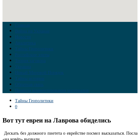
Главная
Война на Украине
Новости
Аналитика
Тайны Геополитики
Российские элиты
Теория заговора
Украина
Новый Мировой Порядок
Тайны истории
Обратная связь
Правила комментирования материалов
Тайны Геополитики
0
Вот тут евреи на Лаврова обиделись
Дескать без должного пиетета о еврействе посмел высказаться. Посла
«на ковёр» вызвали.