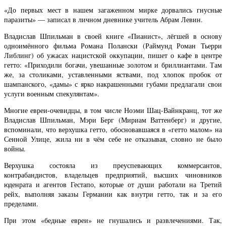
«До первых мест в нашем загаженном мирке дорвались гнусные
паразиты» — записал в личном дневнике учитель Абрам Левин.
Владислав Шпильман в своей книге «Пианист», лёгшей в основу
одноимённого фильма Романа Полански (Раймунд Роман Тьерри
Либлинг) об ужасах нацистской оккупации, пишет о кафе в центре
гетто: «Приходили богачи, увешанные золотом и бриллиантами. Там
же, за столиками, уставленными яствами, под хлопок пробок от
шампанского, «дамы» с ярко накрашенными губами предлагали свои
услуги военным спекулянтам».
Многие евреи-очевидцы, в том числе Ноэми Шац-Вайнкранц, тот же
Владислав Шпильман, Мэри Берг (Мириам Ваттенберг) и другие,
вспоминали, что верхушка гетто, обосновавшаяся в «гетто малом» на
Сенной Улице, жила ни в чём себе не отказывая, словно не было
войны.
Верхушка состояла из преуспевающих коммерсантов,
контрабандистов, владельцев предприятий, высших чиновников
юденрата и агентов Гестапо, которые от души работали на Третий
рейх, выполняя заказы Германии как внутри гетто, так и за его
пределами.
При этом «бедные евреи» не гнушались и развлечениями. Так,