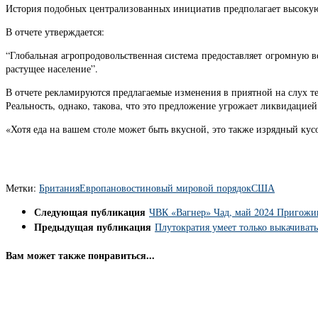
История подобных централизованных инициатив предполагает высокую
В отчете утверждается:
“Глобальная агропродовольственная система предоставляет огромную 
растущее население”.
В отчете рекламируются предлагаемые изменения в приятной на слух т
Реальность, однако, такова, что это предложение угрожает ликвидацией
«Хотя еда на вашем столе может быть вкусной, это также изрядный кус
Метки:
Британия
Европа
новости
новый мировой порядок
США
Следующая публикация
ЧВК «Вагнер» Чад, май 2024 Пригож
Предыдущая публикация
Плутократия умеет только выкачивать
Вам может также понравиться...