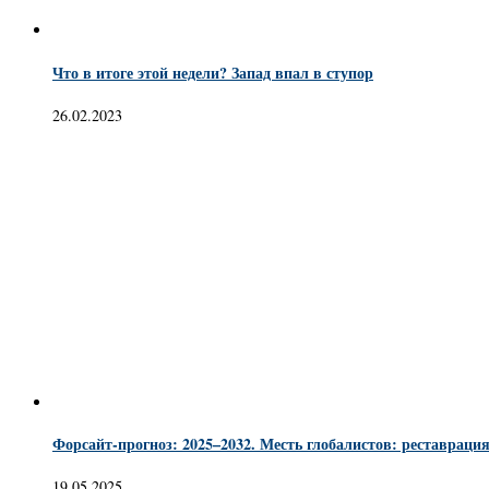
Что в итоге этой недели? Запад впал в ступор
26.02.2023
Форсайт-прогноз: 2025–2032. Месть глобалистов: реставрация 
19.05.2025