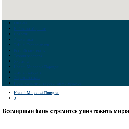
Главная
Война на Украине
Новости
Аналитика
Тайны Геополитики
Российские элиты
Теория заговора
Украина
Новый Мировой Порядок
Тайны истории
Обратная связь
Правила комментирования материалов
Новый Мировой Порядок
0
Всемирный банк стремится уничтожить миров