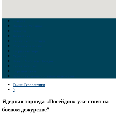
Главная
Война на Украине
Новости
Аналитика
Тайны Геополитики
Российские элиты
Теория заговора
Украина
Новый Мировой Порядок
Тайны истории
Обратная связь
Правила комментирования материалов
Тайны Геополитики
0
Ядерная торпеда «Посейдон» уже стоит на
боевом дежурстве?