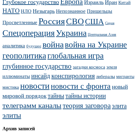
Европа
Глубокое государство
Израиль
Иран
Китай
НАТО
Незыгарь
Непознанное
НЛО
Пришельцы
Россия
СВО
США
Просветленные
Сирия
Украина
Спецоперация
Центральная Азия
война
война на Украине
аналитика
будущее
геополитика
глобальная игра
глубинное государство
загадки космоса
земля
конспирология
инсайд
иллюминаты
либералы
мигранты
новости
новости с фронта
новый
мистика
тайны
тайны истории
мировой порядок
телеграмм каналы
теория заговора
элита
элиты
Архив записей