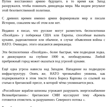
Путин восстановил армию будущего, в то время как Запад
разоружался, чтобы пожинать дивиденды мира. Мы видим результат
этой безответственной политики.
С древних времен именно армии формировали мир и писали
Историю, сожалеем мы об этом или нет.
Недавно я писал, что русские могут разместить беспилотники
«Посейдон» у побережья США или Европы, способные вызвать
цунами, радиоактивное или обычное, в случае объявления войны с
НАТО. Очевидно, этого опасаются американцы.
Эти беспилотники «Посейдон», более быстрые, чем подводная лодка,
и движущиеся на глубине 1000 м, необнаружимы. Любой
прибрежный город может оказаться под угрозой цунами.
Ещё одна угроза нависла над Западом. Нападение на подводную
инфраструктуру. Опять же, НАТО чрезвычайно уязвима, как
подчеркивается в этом тексте блога Бориса Карпова со ссылкой на
статью в британской прессе, в которой чётко упоминается риск.
«Российские корабли-шпионы угрожают разрушить энергоснабжение
Великобритании»: британские СМИ муссируют тему «Кремль
готовится отомстить за разрушение» Северного потока «.