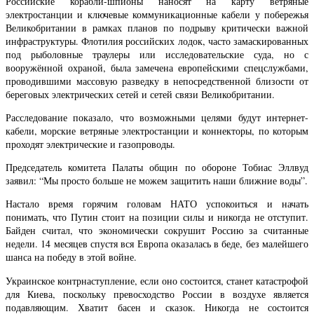
Российские корабли-шпионы наносят на карту ветряные
электростанции и ключевые коммуникационные кабели у побережья
Великобритании в рамках планов по подрыву критически важной
инфраструктуры. Флотилия российских лодок, часто замаскированных
под рыболовные траулеры или исследовательские суда, но с
вооружённой охраной, была замечена европейскими спецслужбами,
проводившими массовую разведку в непосредственной близости от
береговых электрических сетей и сетей связи Великобритании.
Расследование показало, что возможными целями будут интернет-
кабели, морские ветряные электростанции и коннекторы, по которым
проходят электрические и газопроводы.
Председатель комитета Палаты общин по обороне Тобиас Эллвуд
заявил: “Мы просто больше не можем защитить наши ближние воды”.
Настало время горячим головам НАТО успокоиться и начать
понимать, что Путин стоит на позиции силы и никогда не отступит.
Байден считал, что экономически сокрушит Россию за считанные
недели. 14 месяцев спустя вся Европа оказалась в беде, без малейшего
шанса на победу в этой войне.
Украинское контрнаступление, если оно состоится, станет катастрофой
для Киева, поскольку превосходство России в воздухе является
подавляющим. Хватит басен и сказок. Никогда не состоится