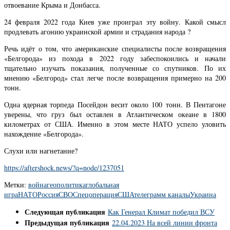
отвоевание Крыма и Донбасса.
24 февраля 2022 года Киев уже проиграл эту войну. Какой смысл
продлевать агонию украинской армии и страдания народа ?
Речь идёт о том, что американские специалисты после возвращения
«Белгорода» из похода в 2022 году забеспокоились и начали
тщательно изучать показания, полученные со спутников. По их
мнению «Белгород» стал легче после возвращения примерно на 200
тонн.
Одна ядерная торпеда Посейдон весит около 100 тонн. В Пентагоне
уверены, что груз был оставлен в Атлантическом океане в 1800
километрах от США. Именно в этом месте НАТО успело уловить
нахождение «Белгорода».
Слухи или нагнетание?
https://aftershock.news/?q=node/1237051
Метки:
война
геополитика
глобальная
игра
НАТО
Россия
СВО
Спецоперация
США
телеграмм каналы
Украина
Следующая публикация
Как Генерал Климат победил ВСУ
Предыдущая публикация
22.04.2023 На всей линии фронта