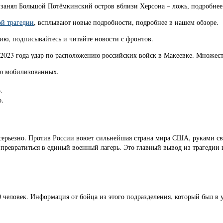
к занял Большой Потёмкинский остров вблизи Херсона – ложь, подробнее 
ой трагедии
, всплывают новые подробности, подробнее в нашем обзоре.
ю, подписывайтесь и читайте новости с фронтов.
ря 2023 года удар по расположению российских войск в Макеевке. Множе
ью мобилизованных.
.
о.
 серьезно. Против России воюет сильнейшая страна мира США, руками с
превратиться в единый военный лагерь. Это главный вывод из трагедии 
0 человек. Информация от бойца из этого подразделения, который был в 