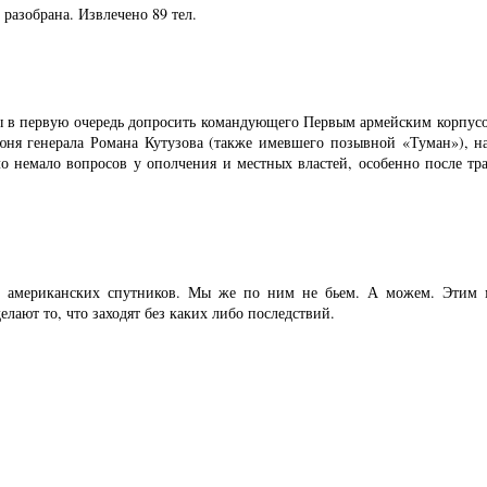
разобрана. Извлечено 89 тел.
 в первую очередь допросить командующего Первым армейским корпу
юня генерала Романа Кутузова (также имевшего позывной «Туман»), н
 немало вопросов у ополчения и местных властей, особенно после траге
и американских спутников. Мы же по ним не бьем. А можем. Этим м
лают то, что заходят без каких либо последствий.