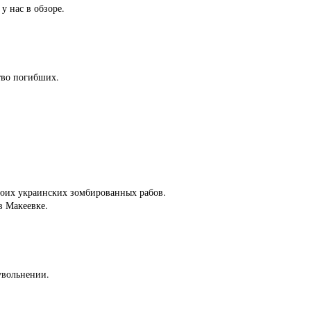
у нас в обзоре.
ство погибших.
воих украинских зомбированных рабов.
в Макеевке.
увольнении.