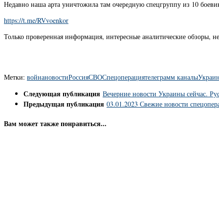
Недавно наша арта уничтожила там очередную спецгруппу из 10 боеви
https://t.me/RVvoenkor
Только проверенная информация, интересные аналитические обзоры, н
Метки:
война
новости
Россия
СВО
Спецоперация
телеграмм каналы
Украи
Следующая публикация
Вечерние новости Украины сейчас. Ру
Предыдущая публикация
03.01.2023 Свежие новости спецопер
Вам может также понравиться...