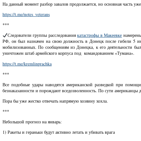
На данный момент разбор завалов продолжается, но основная часть уже 
https://t.me/notes_veterans
***
Следователи группы расследования
катастрофы в Макеевке
намерены
РФ, он был назначен на свою должность в Донецк после гибели 5 и
мобилизованных. По сообщениям из Донецка, к его деятельности было
уничтожен штаб армейского корпуса под командованием «Тумана».
https://t.me/kremlinprachka
***
Все подобные удары наводятся американской разведкой при помощ
безнаказанности и порождают вседозволенность. По сути американцы де
Пора бы уже жестко отвечать напрямую хозяину хохла.
***
Небольшой прогноз на январь:
1) Ракеты и гераньки будут активно летать и убивать врага