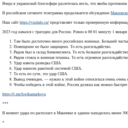
Вчера в украинской блогосфере разлетелась весть, что якобы противни
В российском сегменте телеграмма продолжается обсуждение
Макеевск
Наш сайт
https://vizitnlo.ru/
представляет только проверенную информаци
2023 год начался с трагедии для России. Ровно в 00 01 минуту 1 янва
Там было достаточно много российских военных. Большей част
Помещение не было защищено. То есть разгильдяйство.
Рядом был и склад боекомплекта. То есть большое разгильдяйство
Рядом стояла и военная техника. То есть огромное разгильдяйств
Удар навела разведка США.
Удар нанесен ракетной системой США.
То есть по сути, это удар США.
Вывод очевиден, — нужно к этой войне относиться очень очень
Чтобы победить в этой войне, Россия должна как можно быстрее 
https://t.me/logikamarkova
***
В момент удара по располаге в Макеевке в здании находилось менее 30
*