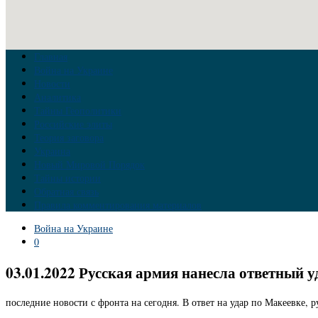
Главная
Война на Украине
Новости
Аналитика
Тайны Геополитики
Российские элиты
Теория заговора
Украина
Новый Мировой Порядок
Тайны истории
Обратная связь
Правила комментирования материалов
Война на Украине
0
03.01.2022 Русская армия нанесла ответный у
последние новости с фронта на сегодня. В ответ на удар по Макеевке,