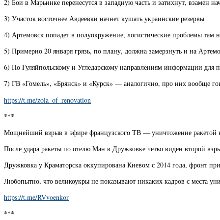
2) Бои в Марьинке перенесутся в западную часть и затихнут, взамен на
3) Участок восточнее Авдеевки начнет кушать украинские резервы
4) Артемовск попадет в полуокружение, логистические проблемы там н
5) Примерно 20 января грязь, по плану, должна замерзнуть и на Арт
6) По Гуляйпольскому и Угледарскому направлениям информации для п
7) ГВ «Гомель», «Брянск» и «Курск» — аналогично, про них вообще го
https://t.me/zola_of_renovation
***
Мощнейший взрыв в эфире французского ТВ — уничтожение ракетой 
После удара ракеты по отелю Ман в Дружковке четко виден второй взр
Дружковка у Краматорска оккупирована Киевом с 2014 года, фронт пр
Любопытно, что великоукры не показывают никаких кадров с места ун
https://t.me/RVvoenkor
***