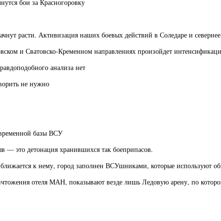
чнутся бои за Красногоровку
ачнут расти. Активизация наших боевых действий в Соледаре и севернее
емовском и Сватовско-Кременном направлениях произойдет интенсификац
равдоподобного анализа нет
ворить не нужно
временной базы ВСУ
ыв — это детонация хранившихся так боеприпасов.
иближается к нему, город заполнен ВСУшниками, которые используют о
ичтожения отеля МАН, показывают везде лишь Ледовую арену, по которо