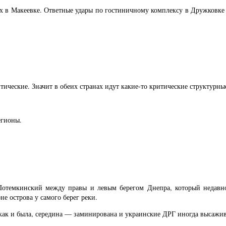
х в Макеевке. Ответные удары по гостиничному комплексу в Дружковке 
ические. Значит в обеих странах идут какие-то критические структурны
егионы.
отемкинский между правы и левым берегом Днепра, который недавн
не острова у самого берег реки.
 как и была, середина — заминирована и украинские ДРГ иногда высажив