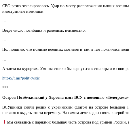
СВО резко эскалировалась. Удар по месту расположения наших военны
иностранные наемники.
…
Везде число погибших и раненных неизвестно.
…
Но, понятно, что помимо военных мотивов и там и там появились полит
…
А элита на курортах. Умным стоило бы вернуться в столицы и в свои р
https://t.me/politjoystic
***
Остров Потёмкинский у Херсона взят ВСУ с помощью «Телеграма»
ВСУшники сняли ролик с украинским флагом на острове Большой П
пытаются выдать это за перемогу. На самом деле кадры сняты в серой зо
Мы связались с парнями: большая часть острова под армией России,