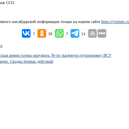
ков ССО.
емного инсайдерской информации только на нашем сайте
https://vizitnlo.r
7
26
7
11
на
сская армия готова окружить 30-ти тысячную группировку ВСУ
ации. Сводка боевых действий