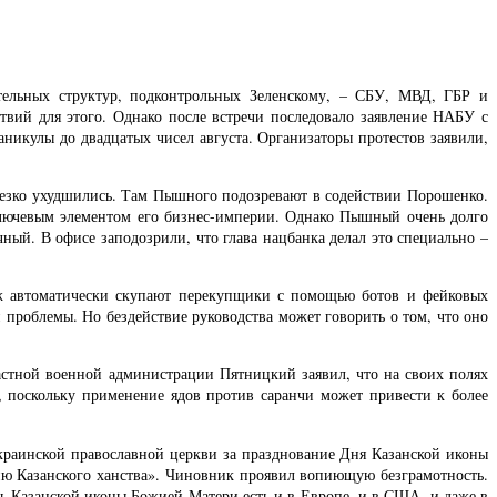
тельных структур, подконтрольных Зеленскому, – СБУ, МВД, ГБР и
твий для этого. Однако после встречи последовало заявление НАБУ с
аникулы до двадцатых чисел августа. Организаторы протестов заявили,
резко ухудшились. Там Пышного подозревают в содействии Порошенко.
лючевым элементом его бизнес-империи. Однако Пышный очень долго
ный. В офисе заподозрили, что глава нацбанка делал это специально –
даж автоматически скупают перекупщики с помощью ботов и фейковых
 проблемы. Но бездействие руководства может говорить о том, что оно
астной военной администрации Пятницкий заявил, что на своих полях
, поскольку применение ядов против саранчи может привести к более
краинской православной церкви за празднование Дня Казанской иконы
ю Казанского ханства». Чиновник проявил вопиющую безграмотность.
ть Казанской иконы Божией Матери есть и в Европе, и в США, и даже в