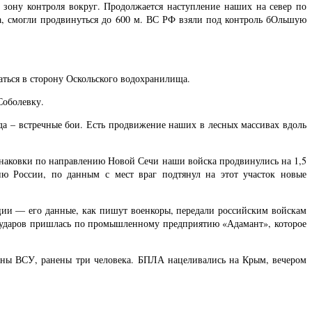
зону контроля вокруг. Продолжается наступление наших на север по
а, смогли продвинуться до 600 м. ВС РФ взяли под контроль бОльшую
аться в сторону Оскольского водохранилища.
Соболевку.
да – встречные бои. Есть продвижение наших в лесных массивах вдоль
наковки по направлению Новой Сечи наши войска продвинулись на 1,5
ю России, по данным с мест враг подтянул на этот участок новые
ции — его данные, как пишут военкоры, передали российским войскам
 ударов пришлась по промышленному предприятию «Адамант», которое
ваны ВСУ, ранены три человека. БПЛА нацеливались на Крым, вечером