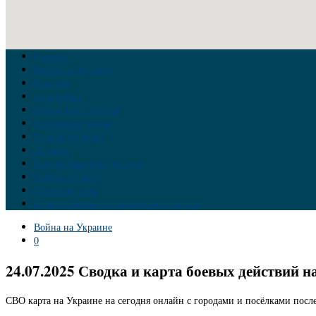
Главная
Война на Украине
Новости
Аналитика
Тайны Геополитики
Российские элиты
Теория заговора
Украина
Новый Мировой Порядок
Тайны истории
Обратная связь
Правила комментирования материалов
Война на Украине
0
24.07.2025 Сводка и карта боевых действий н
СВО карта на Украине на сегодня онлайн с городами и посёлками после