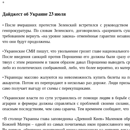
*
Дайджест об Украине 23 июля
▫️После вчерашних протестов Зеленский встретился с руководств
генпрокуратуры. По словам Зеленского, договорились «разрешить су
требованием вернуть «на уровне закона» отменённые гарантии независ
что они будут продолжены.
▫️Украинские СМИ пишут, что увольнение грозит главе национальног
После введения санкций против Порошенко его должны были сразу 
тянул с этим решением и таким образом давал Порошенко выводить сре
либо из политических соображений, либо, что более вероятно, из матер
▫️Украинцы массово жалуются на невозможность купить билеты на п
аккаунтов. Потом их перепродают в несколько раз дороже. Люди призы
само получает выгоду от схемы с перекупщиками.
▫️Украинские власти по сути устранились от помощи людям в борьбе
аграрии и фермеры должны справляться с проблемой своими силами, 
опасным последствиям, чем сама саранча. Тем временем сообщают, что
▫️В столице Украины глава заповедника «Древний Киев» Маленков об
Божией Матери – одной из самых почитаемых икон православного ми
Во-первых, обретение чудотворной иконы произошло на четверть века 