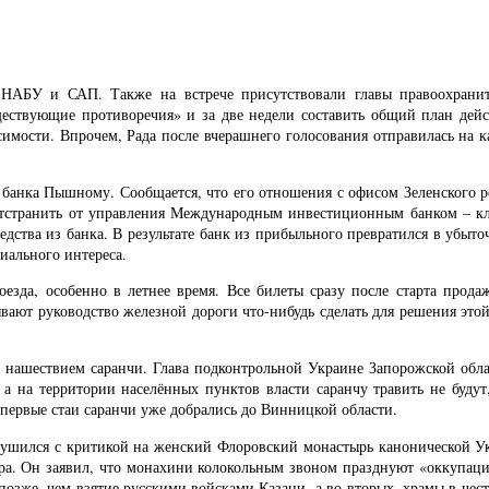
ом НАБУ и САП. Также на встрече присутствовали главы правоохрани
ществующие противоречия» и за две недели составить общий план дейс
имости. Впрочем, Рада после вчерашнего голосования отправилась на к
о банка Пышному. Сообщается, что его отношения с офисом Зеленского 
отстранить от управления Международным инвестиционным банком – к
дства из банка. В результате банк из прибыльного превратился в убыточ
иального интереса.
оезда, особенно в летнее время. Все билеты сразу после старта про
вают руководство железной дороги что-нибудь сделать для решения этой
 с нашествием саранчи. Глава подконтрольной Украине Запорожской обл
а на территории населённых пунктов власти саранчу травить не будут
 первые стаи саранчи уже добрались до Винницкой области.
рушился с критикой на женский Флоровский монастырь канонической У
ра. Он заявил, что монахини колокольным звоном празднуют «оккупаци
позже, чем взятие русскими войсками Казани, а во-вторых, храмы в чес