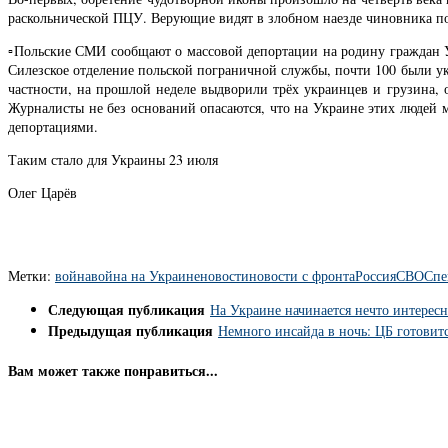
раскольнической ПЦУ. Верующие видят в злобном наезде чиновника по
▫️Польские СМИ сообщают о массовой депортации на родину граждан У
Силезское отделение польской пограничной службы, почти 100 были у
частности, на прошлой неделе выдворили трёх украинцев и грузина, 
Журналисты не без оснований опасаются, что на Украине этих людей 
депортациями.
Таким стало для Украины 23 июля
Олег Царёв
Метки:
война
война на Украине
новости
новости с фронта
Россия
СВО
Спе
Следующая публикация
На Украине начинается нечто интересн
Предыдущая публикация
Немного инсайда в ночь: ЦБ готовитс
Вам может также понравиться...