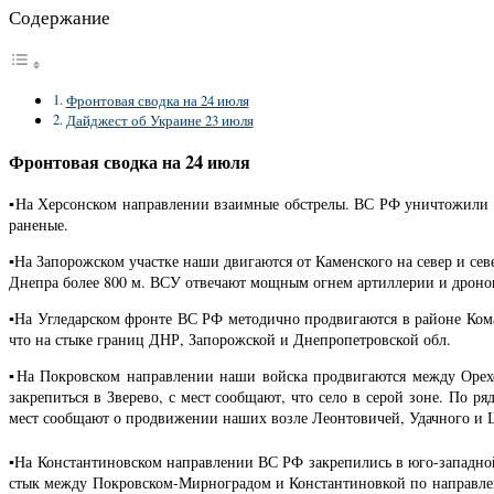
Содержание
Фронтовая сводка на 24 июля
Дайджест об Украине 23 июля
Фронтовая сводка на 24 июля
▪️На Херсонском направлении взаимные обстрелы. ВС РФ уничтожили 
раненые.
▪️На Запорожском участке наши двигаются от Каменского на север и се
Днепра более 800 м. ВСУ отвечают мощным огнем артиллерии и дроно
▪️На Угледарском фронте ВС РФ методично продвигаются в районе Ком
что на стыке границ ДНР, Запорожской и Днепропетровской обл.
▪️На Покровском направлении наши войска продвигаются между Орехо
закрепиться в Зверево, с мест сообщают, что село в серой зоне. По
мест сообщают о продвижении наших возле Леонтовичей, Удачного и Ш
▪️На Константиновском направлении ВС РФ закрепились в юго-западной
стык между Покровском-Мирноградом и Константиновкой по направлению