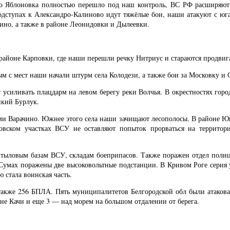
ло Яблоновка полностью перешло под наш контроль, ВС РФ расширяют 
одступах к Александро-Калиново идут тяжёлые бои, наши атакуют с юг
ино, а также в районе Леонидовки и Дылеевки.
районе Карповки, где наши перешли речку Нитриус и стараются продвиг
м с мест наши начали штурм села Колодези, а также бои за Московку и 
 усиливать плацдарм на левом берегу реки Волчья. В окрестностях горо
икий Бурлук.
и Варачино. Южнее этого села наши зачищают лесополосы. В районе Ю
овском участках ВСУ не оставляют попыток прорваться на территори
— тыловым базам ВСУ, складам боеприпасов. Также поражен отдел поли
 Сумах поражены две высоковольтные подстанции. В Кривом Роге серия
 стала воинская часть.
 также 256 БПЛА. Пять муниципалитетов Белгородской обл были атако
не Качи и еще 3 — над морем на большом отдалении от берега.