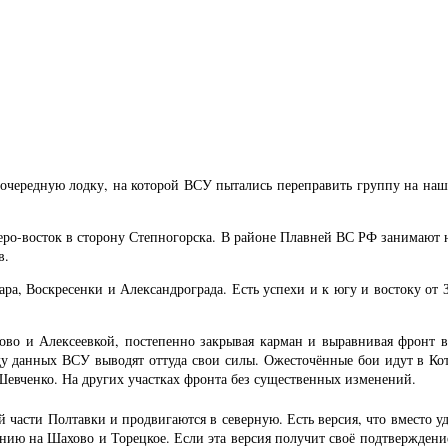
очередную лодку, на которой ВСУ пытались переправить группу на наш
веро-восток в сторону Степногорска. В районе Плавней ВС РФ занимают 
в.
ара, Воскресенки и Александрограда. Есть успехи и к югу и востоку от
во и Алексеевкой, постепенно закрывая карман и выравнивая фронт в
 ряду данных ВСУ выводят оттуда свои силы. Ожесточённые бои идут в 
евченко. На других участках фронта без существенных изменений.
 части Полтавки и продвигаются в северную. Есть версия, что вместо уд
 на Шахово и Торецкое. Если эта версия получит своё подтверждение, 