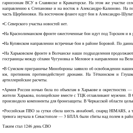
гарнизонам ВСУ в Славянске и Краматорске. На этом же участке се
направлению к Степановке и на восток в Александро-Калиново. На п
часть Щербиновки. На восточном фланге идут бои в Александро-Шульт
▪️С Северского участка новостей нет.
▪️На Краснолиманском фронте ожесточенные бои идут под Торским и в 
▪️На Купянском направлении встречные бои в районе Боровой. По данны
▪️На Харьковском фронте в Волчанске наши подразделения продолжают
госграницы между сёлами Чугуновка и Меловое в направлении на Вел
▪️В Сумском приграничье Минобороны заявило об освобождении нашим
км, противник противодействует дронами. На Тёткинском и Глушк
артиллерийские расчеты.
▪️Армия России ночью била по объектам в Харькове и окрестностях 
жители Харькова, полицейские вместе с ТЦК отлавливают мужчин. В
производило компоненты для бронезащиты. В Черкасской области целью
▪️Российская ПВО за сутки сбила шесть авиабомб, снаряд HIMARS, а
тревога звучала в Севастополе — 3 БПЛА были сбиты над полем в райо
Таким стал 1246 день СВО