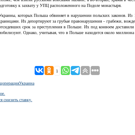
дготовку к захвату у УПЦ расположенного на Подоле монастыря.
краины, которых Польша обвиняет в нарушении польских законов. Из 1
краинцами. Их депортируют за грубые правонарушения – грабежи, вожде
отсидевших срок за преступления в Польше. Их под конвоем доставили
мобилизуют. Однако, учитывая, что в Польше находится около миллион
1
цоперация
Украина
ое.
я снизить ставку.