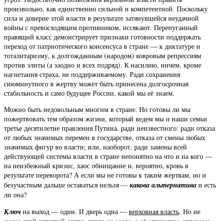
произвольно, как единственно сильной и компетентной. Поскольку
сила и доверие этой власти в результате затянувшейся неудачной
войны с превосходящим противником, иссякают. Перепуганный
правящий класс демонстрирует признаки готовности поддержать
переход от патриотического консенсуса в стране — к диктатуре и
тоталитаризму, к долгожданным (народом) ковровым репрессиям
против элиты (а заодно и всех подряд). К насилию, ничем, кроме
нагнетания страха, не поддерживаемому. Ради сохранения
сиюминутного в жертву может быть принесена долгосрочная
стабильность и само будущее России, какой мы её знаем.
Можно быть недовольным многим в стране. Но готовы ли мы
пожертвовать тем образом жизни, который ведем мы и наши семьи
третье десятилетие правления Путина, ради неизвестного: ради отказа
от любых значимых перемен в государстве, отказа от смены любых
значимых фигур во власти; или, наоборот, ради замены всей
действующей системы власти в стране непонятно на что и на кого —
на неизбежный кризис, хаос обнищание и, вероятно, кровь в
результате переворота? А если мы не готовы к таким жертвам, но и
безучастным дальше оставаться нельзя —
какова альтернатива
и есть
ли она?
Ключ
на выход — один. И дверь одна —
верховная власть
. Но не