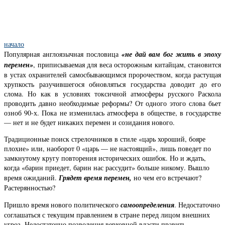
начало
Популярная англоязычная пословица
«не дай вам бог жить в эпоху
перемен»
, приписываемая для веса осторожным китайцам, становится
в устах охранителей самосбывающимся пророчеством, когда растущая
хрупкость разучившегося обновляться государства доводит до его
слома. Но как в условиях токсичной атмосферы русского Раскола
проводить давно необходимые реформы? От одного этого слова бьет
озноб 90-х. Пока не изменилась атмосфера в обществе, в государстве
— нет и не будет никаких перемен и созидания нового.
Традиционные поиск стрелочников в стиле «царь хороший, бояре
плохие» или, наоборот 0 «царь — не настоящий», лишь поведет по
замкнутому кругу повторения исторических ошибок. Но и ждать,
когда «барин приедет, барин нас рассудит» больше никому. Вышло
время ожиданий.
Грядет время перемен,
но чем его встречают?
Растерянностью?
Пришло время нового политического
самоопределения
. Недостаточно
соглашаться с текущим правлением в стране перед лицом внешних
угроз. Недостаточно позволения верховной власти править