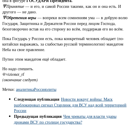
ГОСУДАРЯ
Президента.
она в фигуре
🔻Принятие
— и его, и самой России такими, как он и она есть. И
другого — не дано.
🔻
Обретения веры
— вопреки всем сомнениям ума — в добрую волю
Государя, Защитника и Держателя России перед лицом Господа,
безоговорочно встав на его сторону во всём, поддержав его во всём.
Пока Государь у России есть, пока конкретный человек обладает (по-
китайски выражаясь, за слабостью русской терминологии) мандатом
Неба на свое правление.
Путин этим мандатом ещё обладает.
Но надо спешить.
@vizioner_rf
(окончание следует)
Метки:
аналитика
Россия
элиты
Следующая публикация
Новости вокруг войны: Маск
разблокировал сигнал Старлинк для ВСУ над всей территорией
России
Предыдущая публикация
Чем чреваты для власти удары
дронами ВСУ по столице государства?