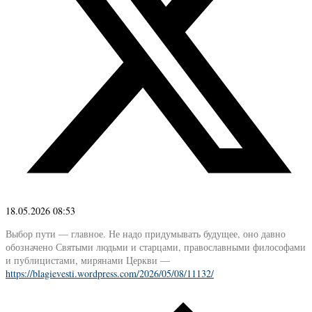
18.05.2026 08:53
Выбор пути — главное. Не надо придумывать будущее, оно давно
обозначено Святыми людьми и старцами, православными философами
и публицистами, мирянами Церкви —
https://blagievesti.wordpress.com/2026/05/08/11132/