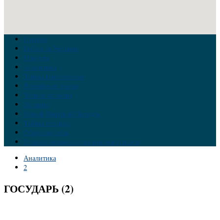
Главная
Война на Украине
Новости
Аналитика
Тайны Геополитики
Российские элиты
Теория заговора
Украина
Новый Мировой Порядок
Тайны истории
Обратная связь
Правила комментирования материалов
Аналитика
2
ГОСУДАРЬ (2)