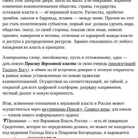
смена этой запертой двери, шило на мыло, а её
открытие
, коренное
изменение взаимоотношения общества, страны, государства,
остальное власти и — её верховной власти. Расчистка, пробитие
тромбов, завалов и баррикад, шлаков — между ними. Причем на этот
раз стать политическим субъектом, первый шаг должны сделать люди,
общество, снизу, со своей стороны, показав свои иные, нежели
принято, намерения и мотивы, отличные от карьерной жажды власти
и доступа к распределению ресурсов. Заранее отказавшись от любого
вхождения во власть в принципе.
Альтернатива слому, неизбежному, пусть и отложенному, одна —
дать новую
Присягу Верховной власти
(в свою очередь
присягнувшей
Господу Богу
), в обмен на её встречное доверие и полную открытость
в рамках новых установленных по новым правилам
взаимоотношений. Осуществив на соответствующей, не тайной, а
открытой для всех цифровой платформе, разрядку напряжения,
честный диалог и новую искренность.
Итак, изменение отношения к верховной власти в России может
осуществиться через
внутреннюю Присягу, Символ веры
, для начала
— членов некого неформального ордена:
🔻Признание
— что Верховная Власть России — есть её священное
Средоточие, которое по определению должна, не может не находиться
под ведением Господа Бога и Покровом Богородицы, и выражается