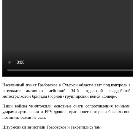
Населенный пункт Грабовское в Сумской области взят под контроль в
результате активных действий 34-й отдельной гвардейской
мотострелковой бригады (горной) группировки войск «Север».
Наши войска уничтожили основные очаги сопротивления точными
ударами артиллерии и FPV-дронов, враг понес потери и бросил свои
позиции, бежав из села.
Штурмовики зачистили Грабовское и закрепились там