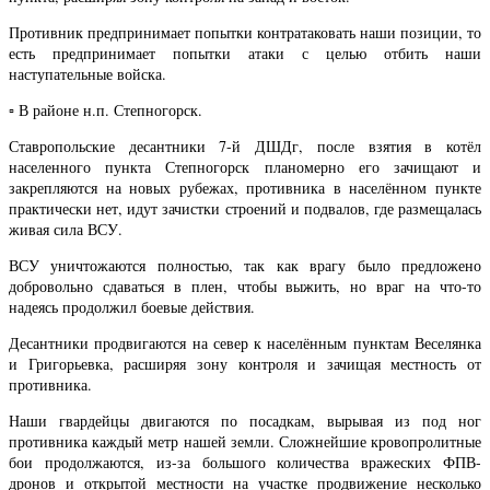
Противник предпринимает попытки контратаковать наши позиции, то
есть предпринимает попытки атаки с целью отбить наши
наступательные войска.
▫️ В районе н.п. Степногорск.
Ставропольские десантники 7-й ДШДг, после взятия в котёл
населенного пункта Степногорск планомерно его зачищают и
закрепляются на новых рубежах, противника в населённом пункте
практически нет, идут зачистки строений и подвалов, где размещалась
живая сила ВСУ.
ВСУ уничтожаются полностью, так как врагу было предложено
добровольно сдаваться в плен, чтобы выжить, но враг на что-то
надеясь продолжил боевые действия.
Десантники продвигаются на север к населённым пунктам Веселянка
и Григорьевка, расширяя зону контроля и зачищая местность от
противника.
Наши гвардейцы двигаются по посадкам, вырывая из под ног
противника каждый метр нашей земли. Сложнейшие кровопролитные
бои продолжаются, из-за большого количества вражеских ФПВ-
дронов и открытой местности на участке продвижение несколько