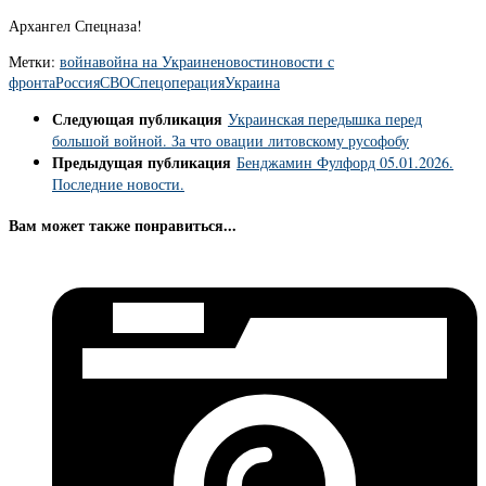
Архангел Спецназа!
Метки:
война
война на Украине
новости
новости с
фронта
Россия
СВО
Спецоперация
Украина
Следующая публикация
Украинская передышка перед
большой войной. За что овации литовскому русофобу
Предыдущая публикация
Бенджамин Фулфорд 05.01.2026.
Последние новости.
Вам может также понравиться...