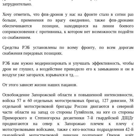
затруднительно.
Хочу отметить, что фпв-дронов у нас на фронте стало в сотни раз
больше, применения по врагу ежедневно, также фпв-дронами
обеспечиваются позиции, находящиеся на линии боевого
соприкосновения с противника, к котором нет возможности подойти
со снабжением.
Средства РЭБ установлены по всему фронту, по всем дорогам
снабжения передовых позициях.
РЭБ нам нужно модернизировать и улучшать эффективность, чтобы
дрон не глушил, а воздействие приводило его к замыканию и он в
воздухе уже загорался, взрывался и тд….
От этого зависят жизни наших пацанов.
Освобождение Запорожской области в повышенной интенсивности,
войска 57 и 60 отдельных мотострелковых бригад, 127 дивизии, 38
отдельной мотострелковой бригады России двигаются в северной
части области на запад со стороны Гуляйполя, на юге со стороны
Приморского и Степногорска десантники 7-й гвардейской ДШДг
продвигаются на север к Запорожью плечем к плечу с
мотострелковыми войсками, также с юго-востока подразделения 42-й
гвардейской мотострелковой дивизии подпирают Орехов, идёт