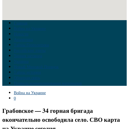
Главная
Война на Украине
Новости
Аналитика
Тайны Геополитики
Российские элиты
Теория заговора
Украина
Новый Мировой Порядок
Тайны истории
Обратная связь
Правила комментирования материалов
Война на Украине
0
Грабовское — 34 горная бригада
окончательно освободила село. СВО карта
на Украине сегодня.