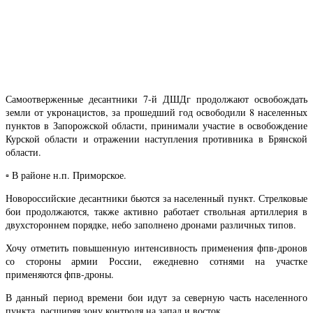
Самоотверженные десантники 7-й ДШДг продолжают освобождать
земли от укронацистов, за прошедший год освободили 8 населенных
пунктов в Запорожской области, принимали участие в освобождение
Курской области и отражении наступления противника в Брянской
области.
▫️ В районе н.п. Приморское.
Новороссийские десантники бьются за населенный пункт. Стрелковые
бои продолжаются, также активно работает ствольная артиллерия в
двухстороннем порядке, небо заполнено дронами различных типов.
Хочу отметить повышенную интенсивность применения фпв-дронов
со стороны армии России, ежедневно сотнями на участке
применяются фпв-дроны.
В данный период времени бои идут за северную часть населенного
пункта, расширяя зону контроля на запад и восток.