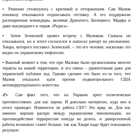
▪️ Решение столкнулось с критикой и отторжением. Сам Малюк
поначалу отказывался подписывать отставку. А его поддержали
распиаренные командиры, включая Драпатого, Билецкого, Мадяра и
даже высшедшего в тираж «Редиса».
▪️ Затем Зеленский провел встречу с Малюком. Сначала он
отказывался, но в итоге согласился и написал рапорт на увольнение.
Хмара, которого поставил Зеленский, – это его человек, насколько это
видно по украинскому инфополю.
▪️ Важный момент в том, что при Малюке были организованы многие
теракты на нашей территории, и его смена – удивительная даже для
украинский публики ход. Однако сделано это было из-за того, что
Малюк отказался идти против подконтрольного США
антикоррупционного агентства.
✍️ Сам факт того, что на Украине зреет политическое
противостояние, для нас хорош. И довольно интересно, куда оно в
итоге приведет. Изменится ли работа СБУ? Это вряд ли. Для нас
именно хороши распри между украинскими чиновниками, но
противодействие террористам никуда не делось, и диверсионной
работы возможно станет больше, так как Хмаре надо будет показывать
результат.