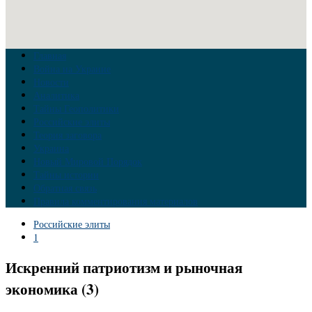
Главная
Война на Украине
Новости
Аналитика
Тайны Геополитики
Российские элиты
Теория заговора
Украина
Новый Мировой Порядок
Тайны истории
Обратная связь
Правила комментирования материалов
Российские элиты
1
Искренний патриотизм и рыночная
экономика (3)