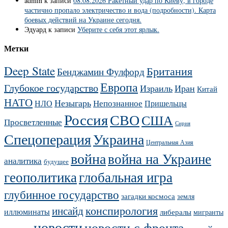
admin
к записи
08.08.2026 Ракетный удар по Киеву, в городе
частично пропало электричество и вода (подробности). Карта
боевых действий на Украине сегодня.
Эдуард
к записи
Уберите с себя этот ярлык.
Метки
Deep State
Британия
Бенджамин Фулфорд
Европа
Глубокое государство
Израиль
Иран
Китай
НАТО
Незыгарь
Непознанное
НЛО
Пришельцы
Россия
СВО
США
Просветленные
Сирия
Украина
Спецоперация
Центральная Азия
война
война на Украине
аналитика
будущее
геополитика
глобальная игра
глубинное государство
загадки космоса
земля
конспирология
инсайд
иллюминаты
либералы
мигранты
новости
новости с фронта