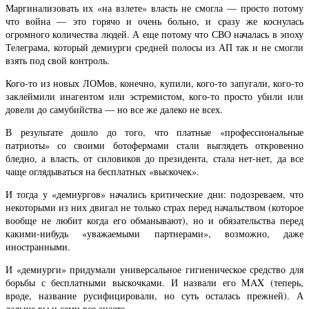
Маргинализовать их «на взлете» власть не смогла — просто потому
что война — это горячо и очень больно, и сразу же коснулась
огромного количества людей. А еще потому что СВО началась в эпоху
Телеграма, который демиурги средней полосы из АП так и не смогли
взять под свой контроль.
Кого-то из новых ЛОМов, конечно, купили, кого-то запугали, кого-то
заклеймили инагентом или эстремистом, кого-то просто убили или
довели до самубийства — но все же далеко не всех.
В результате дошло до того, что платные «профессиональные
патриоты» со своими ботофермами стали выглядеть откровенно
бледно, а власть, от силовиков до президента, стала нет-нет, да все
чаще оглядываться на бесплатных «выскочек».
И тогда у «демиургов» начались критические дни: подозреваем, что
некоторыми из них двигал не только страх перед начальством (которое
вообще не любит когда его обманывают), но и обязательства перед
какими-нибудь «уважаемыми партнерами», возможно, даже
иностранными.
И «демиурги» придумали универсальное гигиеническое средство для
борьбы с бесплатными выскочками. И назвали его MAX (теперь,
вроде, название русифицировали, но суть осталась прежней). А
дальше вы и сами все знаете…