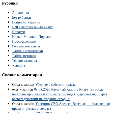
Рубрики
Аналитика
Без рубрики
Война на Украине
НЛО Необъявленый визит
Новости
Новый Мировой Порядок
Просветленные
Российские элиты
Тайны Геополитики
Тайны истории
Теория заговора
Украина
Свежие комментарии
Овод
к записи
Уберите с себя этот ярлык.
олег
к записи
08.08.2026 Ракетный удар по Киеву, в городе
частично пропало электричество и вода (подробности). Карта
боевых действий на Украине сегодня.
Овод
к записи
Участник СВО Алексей Верещагин: большевики
предали русского солдата