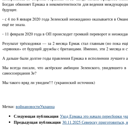
Богдан обвиняет Ермака в некомпетентности для ведения международн
будущее.
⁃ с 4 по 8 января 2020 года Зеленский неожиданно оказывается в Оман
ещё не знала.
⁃ 11 февраля 2020 года в ОП происходит громкий переворот и неожида
Результат трёхходовки — за 2 месяца Ермак стал главным (но пока е
«пряники» от будущей дружбы с британцами. Именно, эти 2 месяца и 
А дальше были долгие годы правления Ермака в исполнении лучшего ак
Мы всегда писали, что актёрские амбиции Зеленского, увидевшего в
самосозерцания Зе?
Мы такого вряд ли увидим!!! (украинский источник)
Метки:
война
новости
Украина
Следующая публикация
Уход Ермака это начало пересборки у
Предыдущая публикация
30.11.2025 Северску приготовиться, н