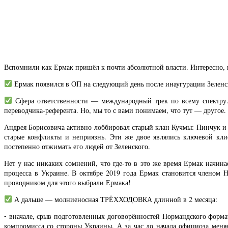
Вспомнили как Ермак пришёл к почти абсолютной власти. Интересно, 
Ермак появился в ОП на следующий день после инаугурации Зеленск
Сфера ответственности — международный трек по всему спектру.
переводчика-референта. Но, мы то с вами понимаем, что тут — другое.
Андрея Борисовича активно лоббировал старый клан Кучмы: Пинчук и
старые конфликты и неприязнь. Эти же двое являлись ключевой кл
постепенно отжимать его людей от Зеленского.
Нет у нас никаких сомнений, что где-то в это же время Ермак начина
процесса в Украине. В октябре 2019 года Ермак становится членом 
проводником для этого выбрали Ермака!
А дальше — молниеносная ТРЁХХОДОВКА длинной в 2 месяца:
⁃ вначале, срыв подготовленных договорённостей Нормандского формат
компромисса со стороны Украины. А за час до начала официоза меня