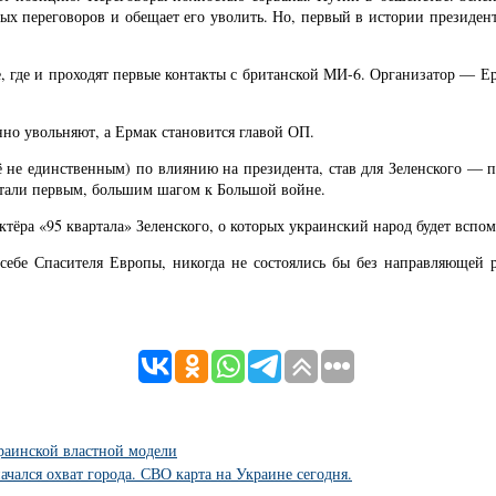
ых переговоров и обещает его уволить. Но, первый в истории президен
е, где и проходят первые контакты с британской МИ-6. Организатор — Е
нно увольняют, а Ермак становится главой ОП.
щё не единственным) по влиянию на президента, став для Зеленского — 
стали первым, большим шагом к Большой войне.
тёра «95 квартала» Зеленского, о которых украинский народ будет вспом
 себе Спасителя Европы, никогда не состоялись бы без направляющей 
краинской властной модели
ачался охват города. СВО карта на Украине сегодня.