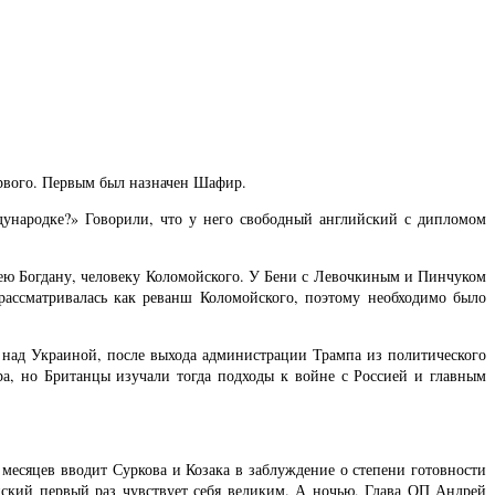
ервого. Первым был назначен Шафир.
ународке?» Говорили, что у него свободный английский с дипломом
ею Богдану, человеку Коломойского. У Бени с Левочкиным и Пинчуком
ассматривалась как реванш Коломойского, поэтому необходимо было
ль над Украиной, после выхода администрации Трампа из политического
ра, но Британцы изучали тогда подходы к войне с Россией и главным
 месяцев вводит Суркова и Козака в заблуждение о степени готовности
нский первый раз чувствует себя великим. А ночью, Глава ОП Андрей