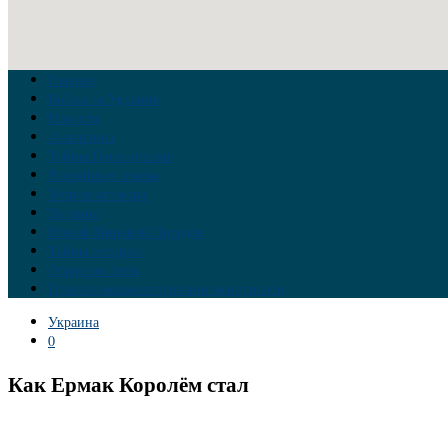
Главная
Война на Украине
Новости
Аналитика
Тайны Геополитики
Российские элиты
Теория заговора
Украина
Новый Мировой Порядок
Тайны истории
Обратная связь
Правила комментирования материалов
Украина
0
Как Ермак Королём стал