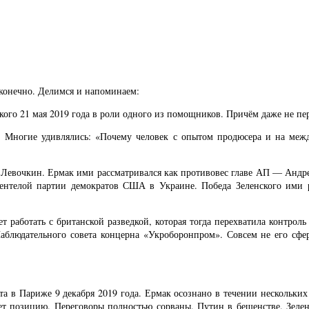
конечно. Делимся и напоминаем:
ого 21 мая 2019 года в роли одного из помощников. Причём даже не п
 Многие удивлялись: «Почему человек с опытом продюсера и на межд
 Левочкин. Ермак ими рассматривался как противовес главе АП — Андр
иентелой партии демократов США в Украине. Победа Зеленского ими р
ет работать с британской разведкой, которая тогда перехватила контро
Наблюдательного совета концерна «Укроборонпром». Совсем не его сфе
а в Париже 9 декабря 2019 года. Ермак осознано в течении нескольких
ет позицию. Переговоры полностью сорваны. Путин в бешенстве. Зеле