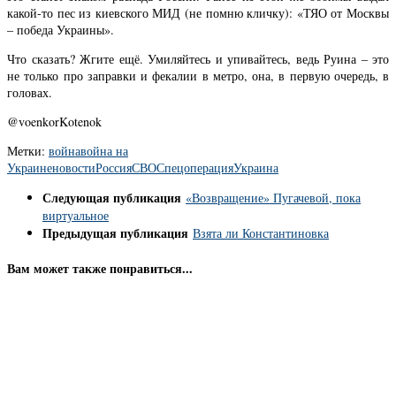
какой-то пес из киевского МИД (не помню кличку): «ТЯО от Москвы
– победа Украины».
Что сказать? Жгите ещё. Умиляйтесь и упивайтесь, ведь Руина – это
не только про заправки и фекалии в метро, она, в первую очередь, в
головах.
@voenkorKotenok
Метки:
война
война на
Украине
новости
Россия
СВО
Спецоперация
Украина
Следующая публикация
«Возвращение» Пугачевой, пока
виртуальное
Предыдущая публикация
Взята ли Константиновка
Вам может также понравиться...