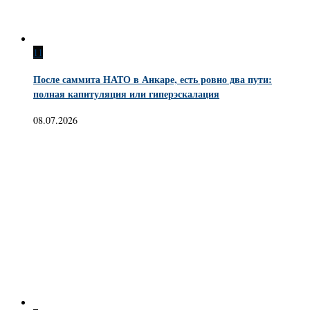
11
После саммита НАТО в Анкаре, есть ровно два пути:
полная капитуляция или гиперэскалация
08.07.2026