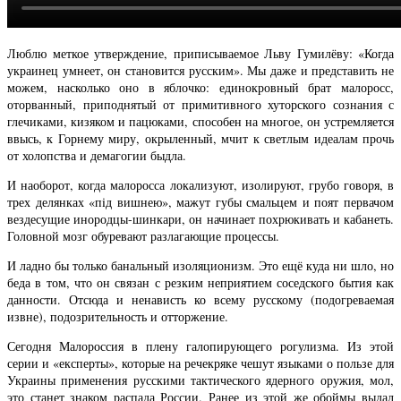
Люблю меткое утверждение, приписываемое Льву Гумилёву: «Когда
украинец умнеет, он становится русским». Мы даже и представить не
можем, насколько оно в яблочко: единокровный брат малоросс,
оторванный, приподнятый от примитивного хуторского сознания с
глечиками, кизяком и пацюками, способен на многое, он устремляется
ввысь, к Горнему миру, окрыленный, мчит к светлым идеалам прочь
от холопства и демагогии быдла.
И наоборот, когда малоросса локализуют, изолируют, грубо говоря, в
трех делянках «пiд вишнею», мажут губы смальцем и поят первачом
вездесущие инородцы-шинкари, он начинает похрюкивать и кабанеть.
Головной мозг обуревают разлагающие процессы.
И ладно бы только банальный изоляционизм. Это ещё куда ни шло, но
беда в том, что он связан с резким неприятием соседского бытия как
данности. Отсюда и ненависть ко всему русскому (подогреваемая
извне), подозрительность и отторжение.
Сегодня Малороссия в плену галопирующего рогулизма. Из этой
серии и «експерты», которые на речекряке чешут языками о пользе для
Украины применения русскими тактического ядерного оружия, мол,
это станет знаком распада России. Ранее из этой же обоймы выдал