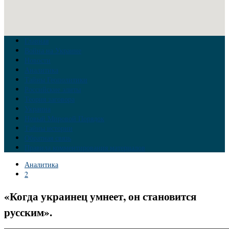
Главная
Война на Украине
Новости
Аналитика
Тайны Геополитики
Российские элиты
Теория заговора
Украина
Новый Мировой Порядок
Тайны истории
Обратная связь
Правила комментирования материалов
Аналитика
2
«Когда украинец умнеет, он становится
русским».