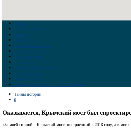
Главная
Война на Украине
Новости
Аналитика
Тайны Геополитики
Российские элиты
Теория заговора
Украина
Новый Мировой Порядок
Тайны истории
Обратная связь
Правила комментирования материалов
Тайны истории
0
Оказывается, Крымский мост был спроектиров
«За моей спиной – Крымский мост, построенный в 2018 году, а в моих р