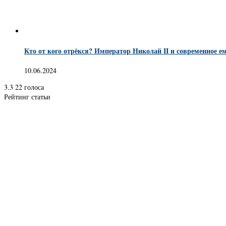
Кто от кого отрёкся? Император Николай II и современное е
10.06.2024
3.3
22
голоса
Рейтинг статьи