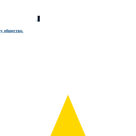
0
му общество.