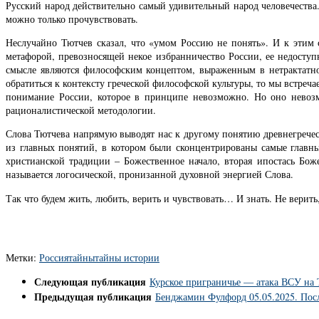
Русский народ действительно самый удивительный народ человечества
можно только прочувствовать.
Неслучайно Тютчев сказал, что «умом Россию не понять». И к этим с
метафорой, превозносящей некое избранничество России, ее недоступ
смысле являются философским концептом, выраженным в нетрактатн
обратиться к контексту греческой философской культуры, то мы встреча
понимание России, которое в принципе невозможно. Но оно невозм
рационалистической методологии.
Слова Тютчева напрямую выводят нас к другому понятию древнегречес
из главных понятий, в котором были сконцентрированы самые главны
христианской традиции – Божественное начало, вторая ипостась Бо
называется логосической, пронизанной духовной энергией Слова.
Так что будем жить, любить, верить и чувствовать… И знать. Не верить,
Метки:
Россия
тайны
тайны истории
Следующая публикация
Курское приграничье — атака ВСУ на Т
Предыдущая публикация
Бенджамин Фулфорд 05.05.2025. Пос