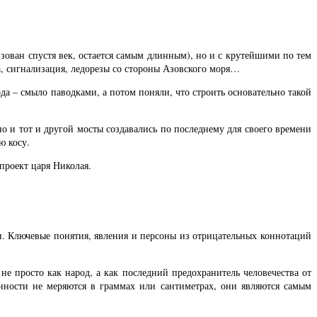
зован спустя век, остается самым длинным), но и с крутейшими по тем
а, сигнализация, ледорезы со стороны Азовского моря…
да – смыло паводками, а потом поняли, что строить основательно такой
но и тот и другой мосты создавались по последнему для своего времени
ю косу.
проект царя Николая.
щи. Ключевые понятия, явления и персоны из отрицательных коннотаций
е просто как народ, а как последний предохранитель человечества от
нности не меряются в граммах или сантиметрах, они являются самым