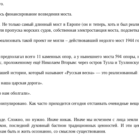
го.
сь финансирование возведения моста.
 Не только самый длинный мост в Европе (он и теперь, хоть и был реали
я пропуска морских судов, собственная электростанция моста, подсветк
реализовать такой проект не могли – действовавший недолго мост 1944 го
 предполагал всего 11 каменных опор, а у нынешнего моста 594 опоры, 
у, проложенному ещё Николаем Вторым: через остров Тузла и Тузлинску
ашей истории, который называют «Русская весна» — это реализованный 
 наша царская дорога».
 нам оболгали».
анипулировано. Как часто приходится сегодня отстаивать очевидные ве
де. Сложно, но нужно. Иначе никак. Иначе мы исчезнем с лица земли н
ехон, последний духовный бастион традиционных ценностей. И эти це
 нам быть и жить осознанно, со смыслом существования.