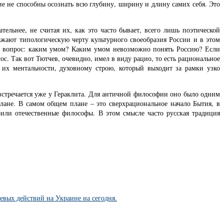
е не способны осознать всю глубину, ширину и длину самих себя. Это
ельнее, не считая их, как это часто бывает, всего лишь поэтической
ажают типологическую черту культурного своеобразия России и в этом
ь вопрос: каким умом? Каким умом невозможно понять Россию? Если
ос. Так вот Тютчев, очевидно, имел в виду рацио, то есть рациональное
их ментальности, духовному строю, который выходит за рамки узко
встречается уже у Гераклита. Для античной философии оно было одним
лане. В самом общем плане – это сверхрациональное начало Бытия, в
или отечественные философы. В этом смысле часто русская традиция
евых действий на Украине на сегодня.