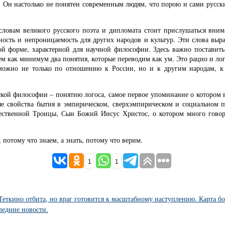
. Он настолько не понятен современным людям, что порою и сами русски
ловам великого русского поэта и дипломата стоит прислушаться внимат
ность и непроницаемость для других народов и культур. Эти слова выр
ой форме, характерной для научной философии. Здесь важно поставит
ем как минимум два понятия, которые переводим как ум. Это рацио и лог
ожно не только по отношению к России, но и к другим народам, к 
кой философии – понятию логоса, самое первое упоминание о котором 
е свойства бытия в эмпирическом, сверхэмпирическом и социальном п
жественной Троицы, Сын Божий Иисус Христос, о котором много говор
 потому что знаем, а знать, потому что верим.
1
1
еткино отбита, но враг готовится к масштабному наступлению. Карта бо
ледние новости.