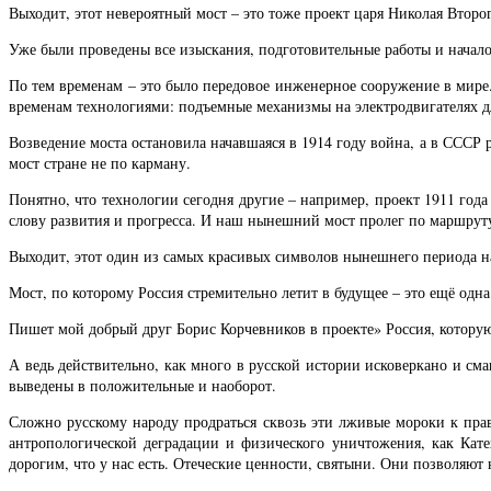
Выходит, этот невероятный мост – это тоже проект царя Николая Второ
Уже были проведены все изыскания, подготовительные работы и начало
По тем временам – это было передовое инженерное сооружение в мире.
временам технологиями: подъемные механизмы на электродвигателях дл
Возведение моста остановила начавшаяся в 1914 году война, а в СССР 
мост стране не по карману.
Понятно, что технологии сегодня другие – например, проект 1911 года
слову развития и прогресса. И наш нынешний мост пролег по маршрут
Выходит, этот один из самых красивых символов нынешнего периода н
Мост, по которому Россия стремительно летит в будущее – это ещё одна
Пишет мой добрый друг Борис Корчевников в проекте» Россия, которую
А ведь действительно, как много в русской истории исковеркано и см
выведены в положительные и наоборот.
Сложно русскому народу продраться сквозь эти лживые мороки к прав
антропологической деградации и физического уничтожения, как Кат
дорогим, что у нас есть. Отеческие ценности, святыни. Они позволяют