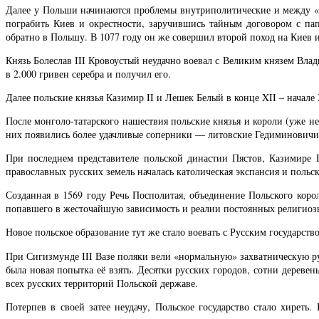
Далее у Польши начинаются проблемы внутриполитические и между «но
пограбить Киев и окрестности, заручившись тайным договором с па
обратно в Польшу. В 1077 году он же совершил второй поход на Киев и
Князь Болеслав III Кровоустый неудачно воевал с Великим князем Вла
в 2.000 гривен серебра и получил его.
Далее польские князья Казимир II и Лешек Белый в конце XII – начале 
После монголо-татарского нашествия польские князья и короли (уже н
них появились более удачливые соперники — литовские Гедиминовичи, 
При последнем представителе польской династии Пястов, Казимире 
православных русских земель началась католическая экспансия и польск
Созданная в 1569 году Речь Посполитая, объединение Польского коро
попавшего в жесточайшую зависимость и реалии постоянных религиоз
Новое польское образование тут же стало воевать с Русским государст
При Сигизмунде III Вазе поляки вели «нормальную» захватническую ру
была новая попытка её взять. Десятки русских городов, сотни дереве
всех русских территорий Польской державе.
Потерпев в своей затее неудачу, Польское государство стало хиреть