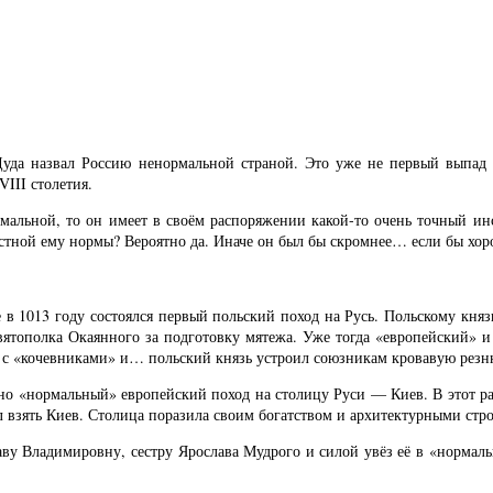
уда назвал Россию ненормальной страной. Это уже не первый выпад Д
III столетия.
ормальной, то он имеет в своём распоряжении какой-то очень точный ин
естной ему нормы? Вероятно да. Иначе он был бы скромнее… если бы хо
 в 1013 году состоялся первый польский поход на Русь. Польскому княз
Святополка Окаянного за подготовку мятежа. Уже тогда «европейский» 
 с «кочевниками» и… польский князь устроил союзникам кровавую резн
лютно «нормальный» европейский поход на столицу Руси — Киев. В этот 
л взять Киев. Столица поразила своим богатством и архитектурными ст
ву Владимировну, сестру Ярослава Мудрого и силой увёз её в «нормаль