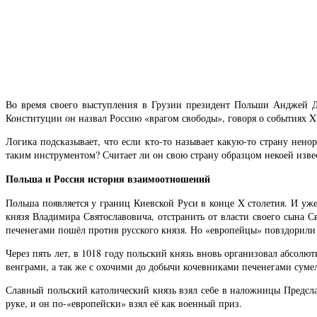
Во время своего выступления в Грузии президент Польши Анджей Д
Конституции он назвал Россию «врагом свободы», говоря о событиях XV
Логика подсказывает, что если кто-то называет какую-то страну нен
таким инструментом? Считает ли он свою страну образцом некоей изв
Польша и Россия история взаимоотношений
Польша появляется у границ Киевской Руси в конце X столетия. И уже
князя Владимира Святославовича, отстранить от власти своего сына 
печенегами пошёл против русского князя. Но «европейцы» повздорили
Через пять лет, в 1018 году польский князь вновь организовал абсо
венграми, а так же с охочими до добычи кочевниками печенегами суме
Славный польский католический князь взял себе в наложницы Предсла
руке, и он по-«европейски» взял её как военный приз.