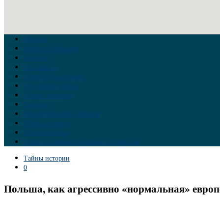
Главная
Война на Украине
Новости
Аналитика
Тайны Геополитики
Российские элиты
Теория заговора
Украина
Новый Мировой Порядок
Тайны истории
Обратная связь
Правила комментирования материалов
Тайны истории
0
Польша, как агрессивно «нормальная» европе