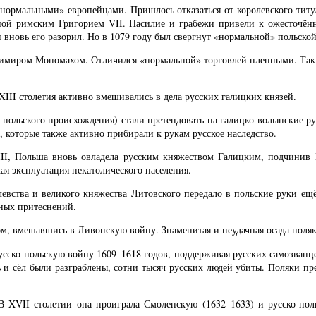
рмальными» европейцами. Пришлось отказаться от королевского титула.
пой римским Григорием VII. Насилие и грабежи привели к ожесточён
 вновь его разорил. Но в 1079 году был свергнут «нормальной» польско
димиром Мономахом. Отличился «нормальной» торговлей пленными. Так, 
XIII столетия активно вмешивались в дела русских галицких князей.
е польского происхождения) стали претендовать на галицко-волынские р
которые также активно прибирали к рукам русское наследство.
III, Польша вновь овладела русским княжеством Галицким, подчинив
ая эксплуатация некатолического населения.
левства и великого княжества Литовского передало в польские руки ещ
ных притеснений.
вом, вмешавшись в Ливонскую войну. Знаменитая и неудачная осада поля
сско-польскую войну 1609–1618 годов, поддерживая русских самозванце
нь и сёл были разграблены, сотни тысяч русских людей убиты. Поляки п
. В XVII столетии она проиграла Смоленскую (1632–1633) и русско-по