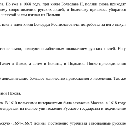
 Но уже в 1068 году, при князе Болеславе II, поляки снова приходят
ному сопротивлению русских людей, и Болеславу пришлось убираться
й шляхтой и сам изгнан из Польши.
взяв в плен князя Володаря Ростиславовича, потребовал за него выкуп
усские земли, пользуясь ослабленным положением русских князей. Но у
 Галич и Львов, а затем и Волынь, и Подолию. После присоединения
ё дополнительно большое количество православного населения. Так же
ками Пскова.
в. В 1610 польскими интервентами была захвачена Москва, в 1618 году
ретендовали на полное уничтожение Русского государства и подчинение
льскую (1654–1667) войны, постепенно утрачивая завоёванные русские