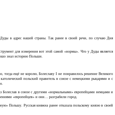
уды в адрес нашей страны. Так ранее в своей речи, по случаю Дня
струмент для измерения вот этой самой «нормы». Что у Дуды является
рошо знал историю Польши.
ю, тогда ещё не королю, Болеславу I не понравилось решение Великого
и католический польский правитель в союзе с немецкими рыцарями и с
ю.
раз Болеслав в союзе с другими «нормальными» европейцами немцами и
роениями «европейцев» и они… разграбили город.
ную» Польшу. Русская княжна ранее отказала польскому князю в своей