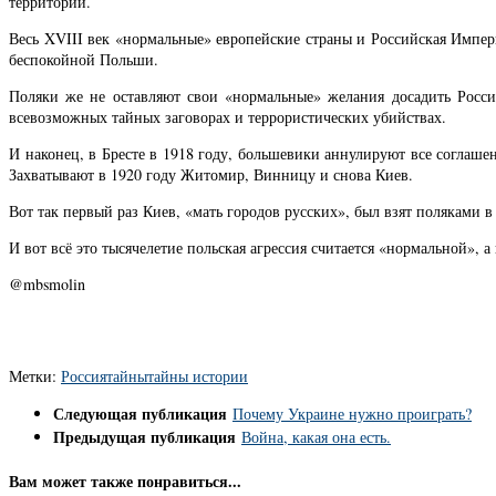
территории.
Весь XVIII век «нормальные» европейские страны и Российская Импер
беспокойной Польши.
Поляки же не оставляют свои «нормальные» желания досадить Росси
всевозможных тайных заговорах и террористических убийствах.
И наконец, в Бресте в 1918 году, большевики аннулируют все соглаше
Захватывают в 1920 году Житомир, Винницу и снова Киев.
Вот так первый раз Киев, «мать городов русских», был взят поляками в 
И вот всё это тысячелетие польская агрессия считается «нормальной», 
@mbsmolin
Метки:
Россия
тайны
тайны истории
Следующая публикация
Почему Украине нужно проиграть?
Предыдущая публикация
Война, какая она есть.
Вам может также понравиться...