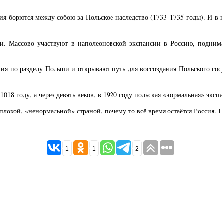
ия борются между собою за Польское наследство (1733–1735 годы). И в
и. Массово участвуют в наполеоновской экспансии в Россию, поднима
ния по разделу Польши и открывают путь для воссоздания Польского гос
1018 году, а через девять веков, в 1920 году польская «нормальная» эксп
а плохой, «ненормальной» страной, почему то всё время остаётся Россия
1
1
2