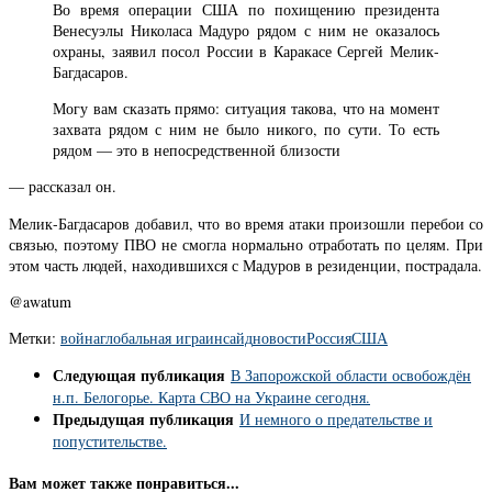
Во время операции США по похищению президента
Венесуэлы Николаса Мадуро рядом с ним не оказалось
охраны, заявил посол России в Каракасе Сергей Мелик-
Багдасаров.
Могу вам сказать прямо: ситуация такова, что на момент
захвата рядом с ним не было никого, по сути. То есть
рядом — это в непосредственной близости
— рассказал он.
Мелик-Багдасаров добавил, что во время атаки произошли перебои со
связью, поэтому ПВО не смогла нормально отработать по целям. При
этом часть людей, находившихся с Мадуров в резиденции, пострадала.
@awatum
Метки:
война
глобальная игра
инсайд
новости
Россия
США
Следующая публикация
В Запорожской области освобождён
н.п. Белогорье. Карта СВО на Украине сегодня.
Предыдущая публикация
И немного о предательстве и
попустительстве.
Вам может также понравиться...