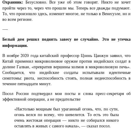
Охранник:
Безусловно. Все уже об этом говорят. Никто не хочет
пройти через то, через что прошли мы. Теперь все дважды подумают.
То, что произошло здесь, изменит многое, не только в Венесуэле, но и
во всем регионе.
—-
Белый дом решил поднять завесу не случайно. Это не утечка
информации.
В ноябре 2020 года китайский профессор Цзинь Цанжун заявил, что
Китай применил микроволновое оружие против индийских солдат в
долине Галван, «превратив вершины холмов в микроволновую печь».
Сообщается, что индийские солдаты испытывали идентичные
симптомы: рвота, неспособность стоять, полная недееспособность в
течение пятнадцати минут.
Посол России подтвердил мои посты и слова пресс-секретаря об
эффективной операции, а не предательстве
«Настолько мощным был ураганный огонь, что, по сути,
огонь велся по всему, что шевелится. То есть это была
очень жестокая операция — никто не собирался никого
оставлять в живых с самого начала», — сказал посол.