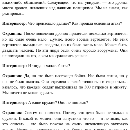
каких-либо объяснений. Следующее, что мы увидели, — это дроны,
много дронов, летающих над нашими позициями. Мы не знали, как
реагировать.
Интервьюер:
Что произошло дальше? Как прошла основная атака?
Охранник:
После появления дронов прилетели несколько вертолетов,
но их было очень мало. Думаю, всего восемь вертолетов. Из этих
вертолетов высадились солдаты, но их было очень мало. Может быть,
двадцать человек. Но эти люди были очень хорошо вооружены. Они
не походили на тех, с кем мы сражались раньше.
Интервьюер:
И тогда началась битва?
Охранник:
Да, но это была настоящая бойня. Нас были сотни, но у
нас не было шансов. Они стреляли с такой точностью и скоростью…
казалось, что каждый солдат выстреливал по 300 патронов в минуту.
Мы ничего не могли сделать.
Интервьюер:
А ваше оружие? Оно не помогло?
Охранник:
Совсем не помогло. Потому что дело было не только в
оружии. В какой-то момент они запустили что-то — я не знаю, как
это описать… это было похоже на очень интенсивную звуковую
волну. Вдруг я почувствовал, как будто моя голова взорвалась