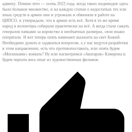
админу. Помню лето — осень 2022 года, когда таких индивидов здесь
было большое множество, и на каждую статью о недостатках тех или
иных средств в армии они и угрожали и обвиняли в работе на
ЦИПСО, и утверждали, что в армии есть всё. Хотя в то же время
народ и волонтеры собирали практически на всё. А когда стали сажать
генералов пачками за воровство в необъятных размерах, свои языки
попрятали. И вот теперь опять начинают вылазить на свет Божий.
Необходимо думать и задаваться вопросом, а у нас ведутся разработки
в этом направлении, есть что противопоставить, или опять будем
«Мосинками» воевать? Ну или насмотримся «Аватаров» Кэмерона и
будем черпать весь опыт из художественных фильмов.