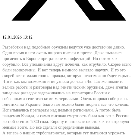
12.01.2026 13:12
Разработки над подобным оружием ведутся уже достаточно давно.
Одно время о нем очень широко писали в прессе. Даже пытались
применять в Европе при разгоне манифестаций. Но потом как
обрубило. Все упоминания вдруг исчезли, как отрубило. Скорее всего
были засекречены. И вот теперь немного вылезло наружу. И то это
скорей всего малая толика правды, которую невозможно будет скрыть.
Что и как мы возможно и не узнаем до часа «Ч». Так же помните
велись работы и разговоры над генетическим оружием, даже агенты
западных разведок задерживались на территории России с
собранными генетическими материалами. Очень широко собиралась
генетика на Украине, благо там можно было творить все что хочешь.
Испытывались препараты над целыми регионами. А потом была
пандемия Ковида, и самая высокая смертность была как раз в России
весной осенью 2020 года. Европу и англосаксов это как то затронуло
меньше всего. Но все сделали определённые выводы.
А теперь о наших турбопатриотах, которые тут пытаются угрожать