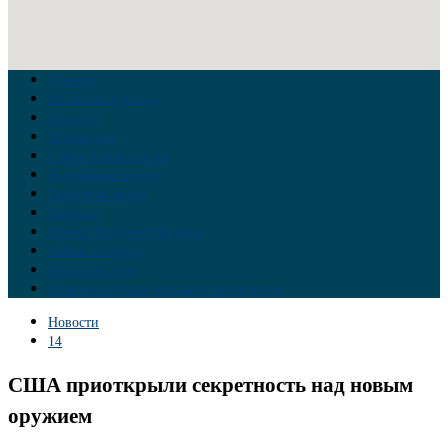
Главная
Война на Украине
Новости
Аналитика
Тайны Геополитики
Российские элиты
Теория заговора
Украина
Новый Мировой Порядок
Тайны истории
Обратная связь
Правила комментирования материалов
Новости
14
США приоткрыли секретность над новым
оружием