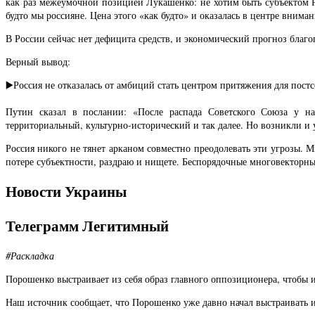
как раз межеумочной позицией Лукашенко: не хотим быть субъектом РФ
будто мы россияне. Цена этого «как будто» и оказалась в центре вниман
В России сейчас нет дефицита средств, и экономический прогноз благо
Верный вывод:
▶️Россия не отказалась от амбиций стать центром притяжения для пост
Путин сказал в послании: «После распада Советского Союза у на
территориальный, культурно-исторический и так далее. Но возникли и 
Россия никого не тянет арканом совместно преодолевать эти угрозы. М
потере субъектности, раздраю и нищете. Беспорядочные многовекторны
Новости Украины
Телеграмм Легитимный
#Раскладка
Порошенко выстраивает из себя образ главного оппозиционера, чтобы 
Наш источник сообщает, что Порошенко уже давно начал выстраивать 