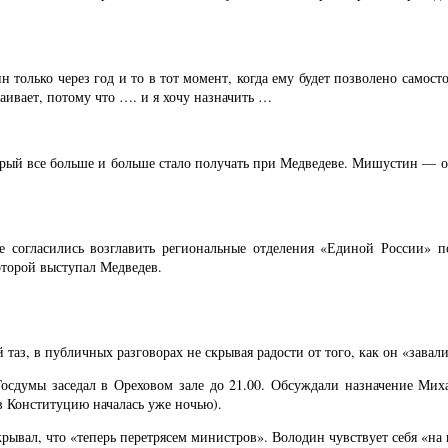
только через год и то в тот момент, когда ему будет позволено самосто
раивает, потому что …. и я хочу назначить …
орый все больше и больше стало получать при Медведеве. Мишустин — о
ые согласились возглавить региональные отделения «Единой России» п
торой выступал Медведев.
таз, в публичных разговорах не скрывая радости от того, как он «завал
 Госдумы заседал в Ореховом зале до 21.00. Обсуждали назначение М
в Конституцию началась уже ночью).
ывал, что «теперь перетрясем министров». Володин чувствует себя «на