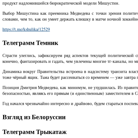
продукт надломившейся бюрократической модели Мишустин.
Выбор Мишустина как преемника Медведева с точки зрения политиче
словами, чем то, как он умеет держать клюшку в матче ночной хоккейн
https://t.me/kshulika/12529
Телеграмм Темник
Страсти улеглись, зафиксируем ряд аспектов текущей политической
конечно, фантазировать и гадать, чем увлечены многие тг-каналы, но
Динамика вокруг Правительства встроена в надсистему транзита влас
тоже чёрный ящик. Тьма будет рассеиваться со временем — уже завтра
Позиция Дмитрия Медведева, как минимум, не ухудшилась. Из правите
безопасностью, являясь его прямым (и единственным) заместителем в С
Год начался чрезвычайно интересно и драйвово, будем стараться поспев
Взгляд из Белоруссии
Телеграмм Трыкатаж