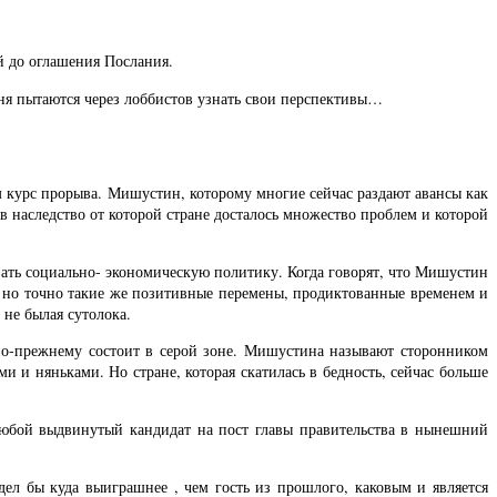
й до оглашения Послания.
ня пытаются через лоббистов узнать свои перспективы…
м курс прорыва. Мишустин, которому многие сейчас раздают авансы как
 наследство от которой стране досталось множество проблем и которой
овать социально- экономическую политику. Когда говорят, что Мишустин
, но точно такие же позитивные перемены, продиктованные временем и
 не былая сутолока.
 по-прежнему состоит в серой зоне. Мишустина называют сторонником
и няньками. Но стране, которая скатилась в бедность, сейчас больше
любой выдвинутый кандидат на пост главы правительства в нынешний
дел бы куда выиграшнее , чем гость из прошлого, каковым и является