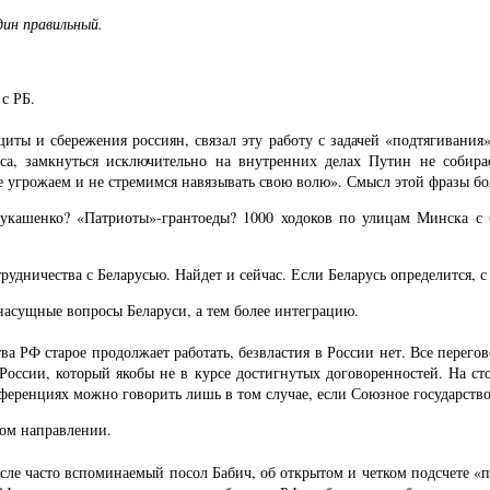
дин правильный.
 с РБ.
иты и сбережения россиян, связал эту работу с задачей «подтягивания
туса, замкнуться исключительно на внутренних делах Путин не собира
угрожаем и не стремимся навязывать свою волю». Смысл этой фразы более
. Лукашенко? «Патриоты»-грантоеды? 1000 ходоков по улицам Минска 
рудничества с Беларусью. Найдет и сейчас. Если Беларусь определится, с
ь насущные вопросы Беларуси, а тем более интеграцию.
ва РФ старое продолжает работать, безвластия в России нет. Все перег
оссии, который якобы не в курсе достигнутых договоренностей. На ст
еренциях можно говорить лишь в том случае, если Союзное государство 
ком направлении.
исле часто вспоминаемый посол Бабич, об открытом и четком подсчете «п