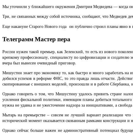
Мы уточнили у ближайшего окружения Дмитрия Медведева — когда он 
Три, не связанных между собой источника, сообщают, что Медведев дем
Еще накануне Старого Нового года он публично строил планы явно в 
Телеграмм Мастер пера
России нужен такой премьер, как Зеленский, то есть из нового покол
крепкому профессионалу, специалисту по цифровизации и создателю эф
вчера был вынесен очевидный приговор.
Мишустин знает про экономику то, как быстро и много заработать на и
добился успехов в реформе ФНС, то это правда лишь отчасти. Действ
скопированные с внешних моделей, произошли и в работе Сбербанка, и 
Однако говорить о том, что Мишустину удалось привить стране нало
усиления фискальной политики, имеющим планы добиться тотального к
нужна не удавка и не ужесточение надзора за инициативами, а свобод
Мытарь на премьерстве – совсем не лучший вариант реализации что
исторический момент оказывается скованным рамками конструкции и 
Однако сейчас больше важен не административный потенциал будущего