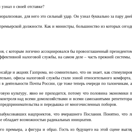
узнал о своей отставке?
орализован, для него это сильный удар. Он узнал буквально за пару дне
премьерской должности. Как и министры, большинство из которых сегод
ения, с которым логично ассоциировался бы провозглашенный президенто
фективной налоговой службы, на самом деле – часть прежней системы, в
нсайде и акциях Газпрома, но сомнительно, что он знает, как стимулир
ительно, офисы налоговой службы стали зоной относительного комфорта
в деятельности Почты России, где тоже теперь очереди по талончикам, а
говую культуру, явно не приходится, потому что половина экономики
онтроля над всеми домохозяйствами и всеми самозанятыми репетиторами 
а предпринимательства и передышка от многочисленных поборов.
 забуксовавших нацпроектов, что вчерашнего Послания. Понятно, что 
не обладает возможностью радикальных инициатив.
 премьера, а фигура и образ. Гость из будущего на этой сцене выгля