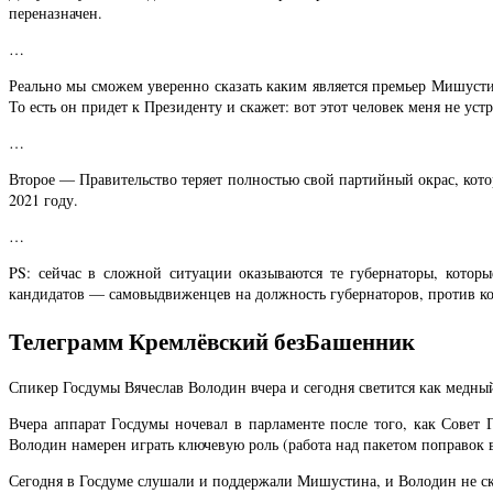
переназначен.
…
Реально мы сможем уверенно сказать каким является премьер Мишустин 
То есть он придет к Президенту и скажет: вот этот человек меня не уст
…
Второе — Правительство теряет полностью свой партийный окрас, кот
2021 году.
…
PS: сейчас в сложной ситуации оказываются те губернаторы, котор
кандидатов — самовыдвиженцев на должность губернаторов, против ко
Телеграмм Кремлёвский безБашенник
Спикер Госдумы Вячеслав Володин вчера и сегодня светится как медный 
Вчера аппарат Госдумы ночевал в парламенте после того, как Совет
Володин намерен играть ключевую роль (работа над пакетом поправок 
Сегодня в Госдуме слушали и поддержали Мишустина, и Володин не скр