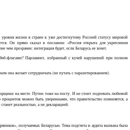
» уровня жизни в стране к уже достигнутому Россией статусу мировой
ется. Он прямо сказал в послании: «Россия открыта для укрепления
 чем прозрачен: интеграция будет, если Беларусь ее хочет.
с бчб-флагами? Парламент, избранный с кучей нарушений при полном
 кем она желает сотрудничать (не путать с паразитированием).
оворщики на месте. Путин тоже на посту. И не стоит подпевать любимой
о процентов можно быть уверенными, что правительство поменяется, а
станет реальностью, а не декларацией.
ряников», получаемых Беларусью. Тема подсчета и аудита вызвана была