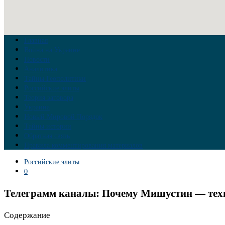
Главная
Война на Украине
Новости
Аналитика
Тайны Геополитики
Российские элиты
Теория заговора
Украина
Новый Мировой Порядок
Тайны истории
Обратная связь
Правила комментирования материалов
Российские элиты
0
Телеграмм каналы: Почему Мишустин — тех
Содержание