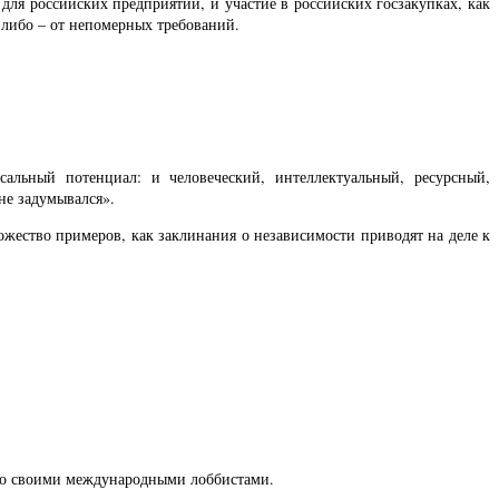
для российских предприятий, и участие в российских госзакупках, как
, либо – от непомерных требований.
альный потенциал: и человеческий, интеллектуальный, ресурсный,
не задумывался».
ножество примеров, как заклинания о независимости приводят на деле к
 со своими международными лоббистами.