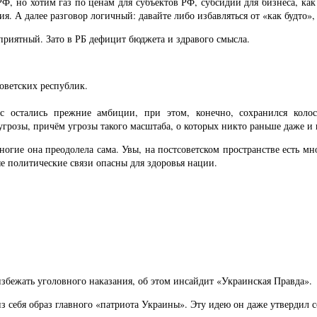
, но хотим газ по ценам для субъектов РФ, субсидии для бизнеса, как 
ия. А далее разговор логичный: давайте либо избавляться от «как будто»
приятный. Зато в РБ дефицит бюджета и здравого смысла.
советских республик.
с остались прежние амбиции, при этом, конечно, сохранился колосс
угрозы, причём угрозы такого масштаба, о которых никто раньше даже и 
ногие она преодолела сама. Увы, на постсоветском пространстве есть м
е политические связи опасны для здоровья нации.
избежать уголовного наказания, об этом инсайдит «Украинская Правда».
из себя образ главного «патриота Украины». Эту идею он даже утвердил