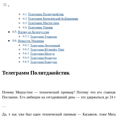
Телеграмм Политджойстик
Телеграмм Кремлёвский безБашенник
Телеграмм Мастер пера
Телеграмм Темник
Взгляд из Белоруссии
Телеграмм Трыкатаж
Новости Украины
Телеграмм Легитимный
Телеграмм Klymenko Time
Телеграмм Шептун
Телеграмм Крокодил
Телеграмм Разведчик
Телеграмм Политджойстик
Почему Мишустин — технический премьер? Потому что его главная 
Послании. Его амбиции на сегодняшний день — это удержаться до 24 г
…
Да, у нас уже был один технический премьер — Касьянов, тоже Михаи