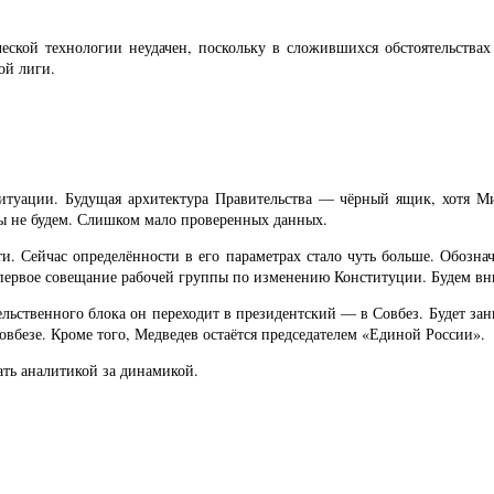
ской технологии неудачен, поскольку в сложившихся обстоятельствах
ой лиги.
 ситуации. Будущая архитектура Правительства — чёрный ящик, хотя М
 мы не будем. Слишком мало проверенных данных.
ти. Сейчас определённости в его параметрах стало чуть больше. Обозн
 первое совещание рабочей группы по изменению Конституции. Будем вн
льственного блока он переходит в президентский — в Совбез. Будет з
овбезе. Кроме того, Медведев остаётся председателем «Единой России».
ать аналитикой за динамикой.