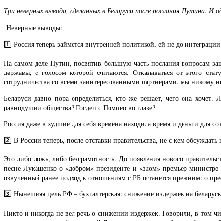
Три неверных вывода, сделанных в Беларуси после послания Путина. И о
Неверные выводы:
1️⃣ Россия теперь займется внутренней политикой, ей не до интеграции
На самом деле Путин, посвятив большую часть послания вопросам защ
державы, с голосом которой считаются. Отказываться от этого ста
сотрудничества со всеми заинтересованными партнёрами, мы никому не 
Беларуси давно пора определиться, кто же решает, чего она хочет
равнодушии общества? Госдеп с Помпео во главе?
Россия даже в худшие для себя времена находила время и деньги для сот
2️⃣ В России теперь, после отставки правительства, не с кем обсуждат
Это либо ложь, либо безграмотность. До появления нового правительст
песне Лукашенко о «добром» президенте и «злом» премьер-министре Р
озвученный ранее подход к отношениям с РБ останется прежним: о преф
3️⃣ Нынешняя цель РФ – бухгалтерская: снижение издержек на беларус
Никто и никогда не вел речь о снижении издержек. Говорили, в том ч