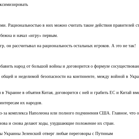
аксимизировать
ми. Рациональностью в них можно считать такие действия правителей с
збежна и начал «игру» первым.
гр, он рассчитывал на рациональность остальных игроков. А это не так!
бавить народ от большой войны и договорится о формуле сосуществован
 общей и неделимой безопасности на континенте, между войной в Укр
Украине в объятия Китая, договорится с ней и грабить ЕС и Китай вме
интересам их народов.
из-за комплекса Наполеона или полного подчинения США. Главное, что 
снова и снова делают ходы, ухудшающие положение их стран.
мы Украины Зеленский отверг любые переговоры с Путиным