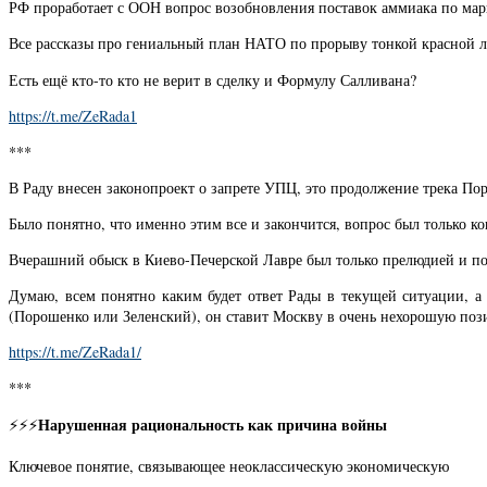
РФ проработает с ООН вопрос возобновления поставок аммиака по мар
Все рассказы про гениальный план НАТО по прорыву тонкой красной 
Есть ещё кто-то кто не верит в сделку и Формулу Салливана?
https://t.me/ZeRada1
***
В Раду внесен законопроект о запрете УПЦ, это продолжение трека По
Было понятно, что именно этим все и закончится, вопрос был только 
Вчерашний обыск в Киево-Печерской Лавре был только прелюдией и по
Думаю, всем понятно каким будет ответ Рады в текущей ситуации, 
(Порошенко или Зеленский), он ставит Москву в очень нехорошую позици
https://t.me/ZeRada1/
***
Нарушенная рациональность как причина войны
⚡️⚡️⚡️
Ключевое понятие, связывающее неоклассическую экономическую