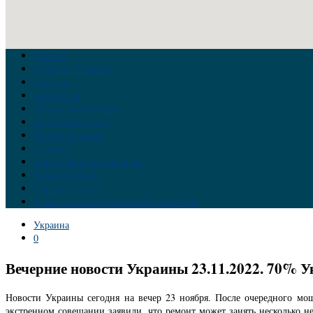
Главная
Война на Украине
Новости
Аналитика
Тайны Геополитики
Российские элиты
Теория заговора
Украина
Новый Мировой Порядок
Тайны истории
Обратная связь
Правила комментирования материалов
Украина
0
Вечерние новости Украины 23.11.2022. 70% 
Новости Украины сегодня на вечер 23 ноября. После очередного мо
экстренном совещании заявили, что ремонт может занять несколько н