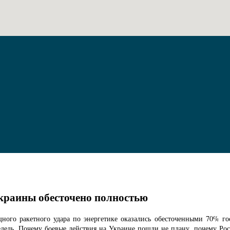
Украины обесточено полностью
щного ракетного удара по энергетике оказались обесточенными 70% го
едель. Почему боевые действия на Украине пошли не плану, почему Росс