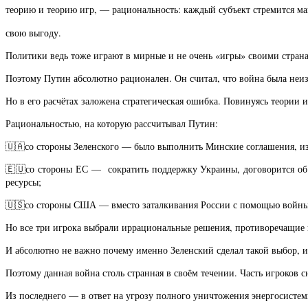
теорию и теорию игр, — рациональность: каждый субъект стремится м
свою выгоду.
Политики ведь тоже играют в мирные и не очень «игры» своими страна
Поэтому Путин абсолютно рационален. Он считал, что война была неи
Но в его расчётах заложена стратегическая ошибка. Повинуясь теории и
Рациональностью, на которую рассчитывал Путин:
🇺🇦со стороны Зеленского — было выполнить Минские соглашения, из
🇪🇺со стороны ЕС — сократить поддержку Украины, договорится об
ресурсы;
🇺🇸со стороны США — вместо заталкивания России с помощью войны в 
Но все три игрока выбрали иррациональные решения, противоречащие 
И абсолютно не важно почему именно Зеленский сделал такой выбор, 
Поэтому данная война столь странная в своём течении. Часть игроков 
Из последнего — в ответ на угрозу полного уничтожения энергосисте