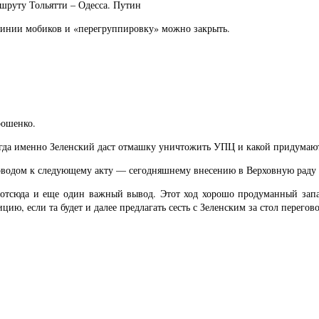
шруту Тольятти – Одесса. Путин
линии мобиков и «перегруппировку» можно закрыть.
рошенко.
когда именно Зеленский даст отмашку уничтожить УПЦ и какой придумают
водом к следующему акту — сегодняшнему внесению в Верховную раду п
а отсюда и еще один важный вывод. Этот ход хорошо продуманный запа
ю, если та будет и далее предлагать сесть с Зеленским за стол перегово