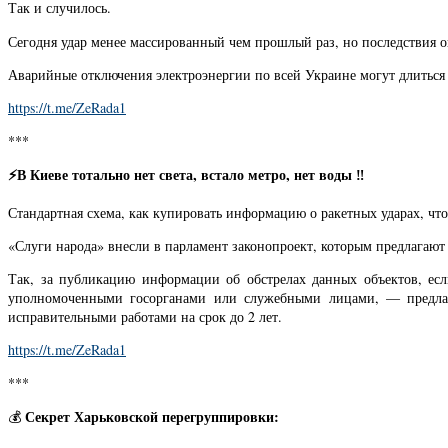
Так и случилось.
Сегодня удар менее массированный чем прошлый раз, но последствия 
Аварийные отключения электроэнергии по всей Украине могут длиться 
https://t.me/ZeRada1
***
⚡
️В Киеве тотально нет света, встало метро, нет воды ‼
Стандартная схема, как купировать информацию о ракетных ударах, ч
«Слуги народа» внесли в парламент законопроект, которым предлагаю
Так, за публикацию информации об обстрелах данных объектов, е
уполномоченными госорганами или служебными лицами, — предлаг
исправительными работами на срок до 2 лет.
https://t.me/ZeRada1
***
Секрет Харьковской перегруппировки:
💰