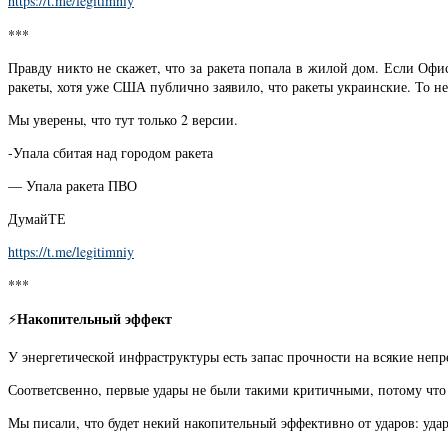
https://t.me/legitimniy
***
Правду никто не скажет, что за ракета попала в жилой дом. Если Офис
ракеты, хотя уже США публично заявило, что ракеты украинские. То не 
Мы уверены, что тут только 2 версии.
-Упала сбитая над городом ракета
— Упала ракета ПВО
ДумайТЕ
https://t.me/legitimniy
***
Накопительный эффект
⚡️
У энергетической инфраструктуры есть запас прочности на всякие неп
Соответсвенно, первые удары не были такими критичными, потому что
Мы писали, что будет некий накопительный эффективно от ударов: удар