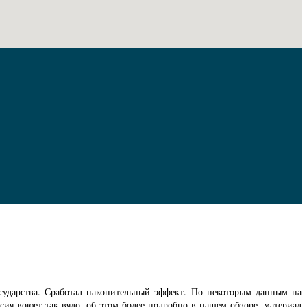
сударства. Сработал накопительный эффект. По некоторым данным на
ия воюет так вяло, об этом более подробно в нашем обзоре, материал